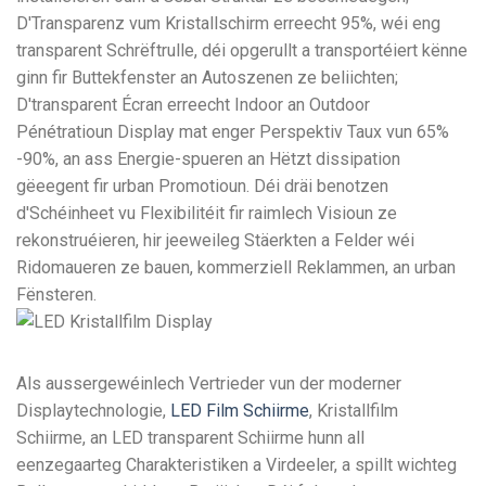
D'Transparenz vum Kristallschirm erreecht 95%, wéi eng
transparent Schrëftrulle, déi opgerullt a transportéiert kënne
ginn fir Buttekfenster an Autoszenen ze beliichten;
D'transparent Écran erreecht Indoor an Outdoor
Pénétratioun Display mat enger Perspektiv Taux vun 65%
-90%, an ass Energie-spueren an Hëtzt dissipation
gëeegent fir urban Promotioun. Déi dräi benotzen
d'Schéinheet vu Flexibilitéit fir raimlech Visioun ze
rekonstruéieren, hir jeeweileg Stäerkten a Felder wéi
Ridomaueren ze bauen, kommerziell Reklammen, an urban
Fënsteren.
Als aussergewéinlech Vertrieder vun der moderner
Displaytechnologie,
LED Film Schiirme
, Kristallfilm
Schiirme, an LED transparent Schiirme hunn all
eenzegaarteg Charakteristiken a Virdeeler, a spillt wichteg