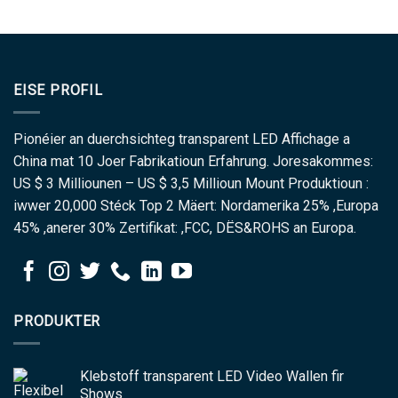
EISE PROFIL
Pionéier an duerchsichteg transparent LED Affichage a
China mat 10 Joer Fabrikatioun Erfahrung. Joresakommes:
US $ 3 Milliounen – US $ 3,5 Millioun Mount Produktioun :
iwwer 20,000 Stéck Top 2 Mäert: Nordamerika 25% ,Europa
45% ,anerer 30% Zertifikat: ,FCC, DËS&ROHS an Europa.
PRODUKTER
Klebstoff transparent LED Video Wallen fir
Shows