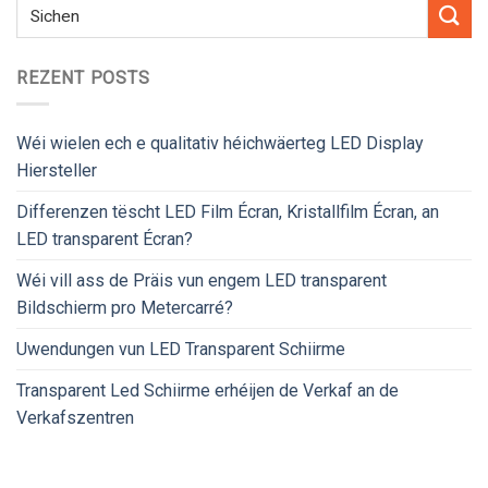
REZENT POSTS
Wéi wielen ech e qualitativ héichwäerteg LED Display
Hiersteller
Differenzen tëscht LED Film Écran, Kristallfilm Écran, an
LED transparent Écran?
Wéi vill ass de Präis vun engem LED transparent
Bildschierm pro Metercarré?
Uwendungen vun LED Transparent Schiirme
Transparent Led Schiirme erhéijen de Verkaf an de
Verkafszentren