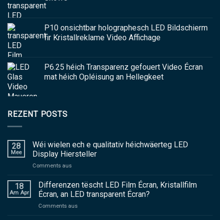
P10 onsichtbar holographesch LED Bildschierm
fir Kristallreklame Video Affichage
P6.25 héich Transparenz gefouert Video Écran
mat héich Opléisung an Hellegkeet
REZENT POSTS
Wéi wielen ech e qualitativ héichwäerteg LED
28
Mee
Display Hiersteller
an
Comments aus
Wéi
wielen
Differenzen tëscht LED Film Écran, Kristallfilm
18
ech
Am Apr
Écran, an LED transparent Écran?
e
an
Comments aus
qualitativ
Differenzen
héichwäerteg