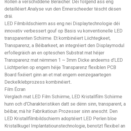
Rollen a verschiddene Beräicher. Déi folgend ass eng
detailléiert Analyse vun den Ënnerscheeder tëscht dësen
dräi.
LED Filmbildschierm ass eng nei Displaytechnologie déi
innovativ verbessert gouf op Basis vu konventionelle LED
transparenten Schiirme. Et kombinéiert Liichtegkeet,
Transparenz, a Béibarkeet, an integréiert den Displaymodul
erfollegräich an en opteschen Substrat mat héijer
Transparenz mat nëmmen 1 ~ 3mm Dicke andeems d'LED
Liichtperlen op engem héije Transparenz flexiblen PCB
Board fixéiert ginn an et mat engem eenzegaartegen
Deckelklebprozess kombinéiert..
Film Écran
Verglach mat LED Film Schiirme, LED Kristallfilm Schiirme
hunn och d'Charakteristiken datt se dënn sinn, transparent, a
béibar, mä hir Fabrikatioun Prozesser sinn anescht. Den
LED Kristallfilmbildschierm adoptéiert LED Perlen bloe
Kristallkugel Implantatiounstechnologie, benotzt flexibel an