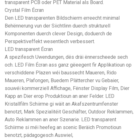
transparent PCB oder PET Material als Board.
Crystal Film Écran
Den LED transparenten Bildschierm erreecht minimal
Behënnerung vun der Siichtlinn duerch strukturell
Komponenten duerch clever Design, doduerch de
Perspektiveffekt wesentlech verbessert.
LED transparent Écran
A spezifesch Uwendungen, dës dräi ënnerscheede sech
och. LED Film Écran ass ganz gëeegent fir Applikatioun op
verschiddene Plazen wéi baussecht Maueren, Rido
Maueren, Plafongen, Buedem Plättercher vu Gebaier,
souwéi kommerziell Affichage, Fënster Display Film, Dier
Kapp an Dier erop Produktioun an aner Felder. LED
Kristallfilm Schiirme gi wäit an Akafszentrumfenster
benotzt, Mark Spezialitéit Geschäfter, Outdoor Reklammen,
Auto Reklammen an aner Szenarie. LED transparent
Schiirme si méi heefeg an scenic Beräich Promotioun
benotzt, pädagogesch Auswiel,