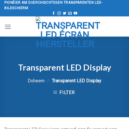
Wiesselen
PIONÉIER AM DUERCHSICHTEGEN TRANSPARENTEN LED-
BILDSCHIERM
op
den
Inhalt
Transparent LED Display
Doheem
/
Transparent LED Display
FILTER