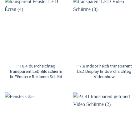
P10.4 duerchsichteg
P7.8 Indoor héich transparent
transparent LED Bildschierm
LED Display fir duerchsichteg
fir Fënstere Reklamm Schëld
Videoshow