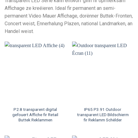
Transparent LED Serie kann entworf ginn fir opmierksam
Affichage ze kreéieren. Ideal fir permanent an semi-
permanent Video Mauer Affichage, dorënner Buttek-Fronten,
Concert weist, Ënnerhalung Plazen, national Landmarken, an
Handel weist.
P2.8 transparent digital
IP65 P3.91 Outdoor
gefouert Affiche fir Retail
transparent LED Bildschierm
Buttek Reklammen
fir Reklamm Schëlder