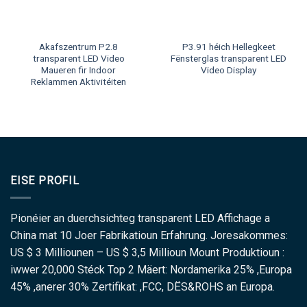
Akafszentrum P2.8
P3.91 héich Hellegkeet
transparent LED Video
Fënsterglas transparent LED
Maueren fir Indoor
Video Display
Reklammen Aktivitéiten
EISE PROFIL
Pionéier an duerchsichteg transparent LED Affichage a
China mat 10 Joer Fabrikatioun Erfahrung. Joresakommes:
US $ 3 Milliounen – US $ 3,5 Millioun Mount Produktioun :
iwwer 20,000 Stéck Top 2 Mäert: Nordamerika 25% ,Europa
45% ,anerer 30% Zertifikat: ,FCC, DËS&ROHS an Europa.