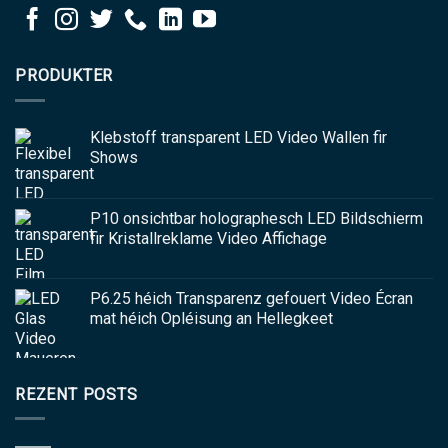
PRODUKTER
Klebstoff transparent LED Video Wallen fir
Shows
P10 onsichtbar holographesch LED Bildschierm
fir Kristallreklame Video Affichage
P6.25 héich Transparenz gefouert Video Écran
mat héich Opléisung an Hellegkeet
REZENT POSTS