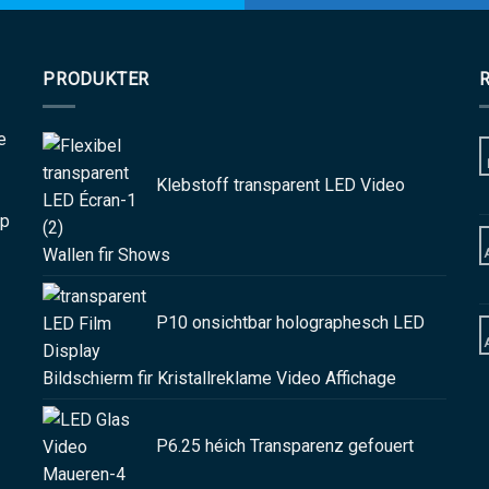
PRODUKTER
e
Klebstoff transparent LED Video
op
Wallen fir Shows
P10 onsichtbar holographesch LED
Bildschierm fir Kristallreklame Video Affichage
P6.25 héich Transparenz gefouert