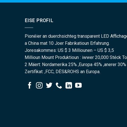
EISE PROFIL
Pionéier an duerchsichteg transparent LED Affichag
a China mat 10 Joer Fabrikatioun Erfahrung.
Joresakommes: US $ 3 Milliounen – US $ 3,5
Millioun Mount Produktioun : iwwer 20,000 Stéck T
2 Mäert: Nordamerika 25% ,Europa 45% ,anerer 30%
Zertifikat: ,FCC, DËS&ROHS an Europa.