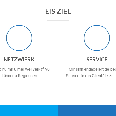
EIS ZIEL
NETZWIERK
SERVICE
o hu mir u méi wéi verkaf 90
Mir sinn engagéiert de be
Länner a Regiounen
Service fir eis Clientèle ze 