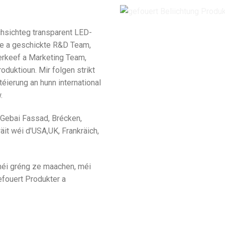
rchsichteg transparent LED-
ene a geschickte R&D Team,
erkeef a Marketing Team,
duktioun. Mir folgen strikt
ierung an hunn international
.
r Gebai Fassad, Brécken,
it wéi d'USA,UK, Frankräich,
 méi gréng ze maachen, méi
efouert Produkter a