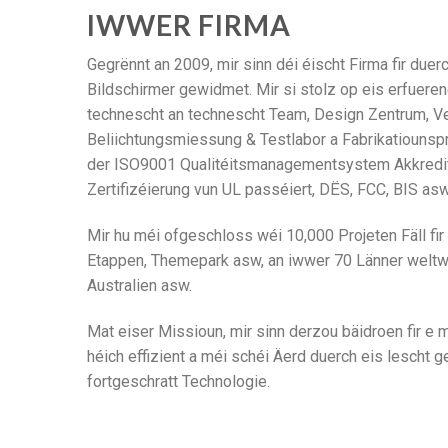
IWWER FIRMA
Gegrënnt an 2009, mir sinn déi éischt Firma fir due
Bildschirmer gewidmet. Mir si stolz op eis erfuer
technescht an technescht Team, Design Zentrum, V
Beliichtungsmiessung & Testlabor a Fabrikatiounspro
der ISO9001 Qualitéitsmanagementsystem Akkredité
Zertifizéierung vun UL passéiert, DËS, FCC, BIS asw
Mir hu méi ofgeschloss wéi 10,000 Projeten Fäll fi
Etappen, Themepark asw, an iwwer 70 Länner weltwä
Australien asw.
Mat eiser Missioun, mir sinn derzou bäidroen fir e
héich effizient a méi schéi Äerd duerch eis lescht g
fortgeschratt Technologie.