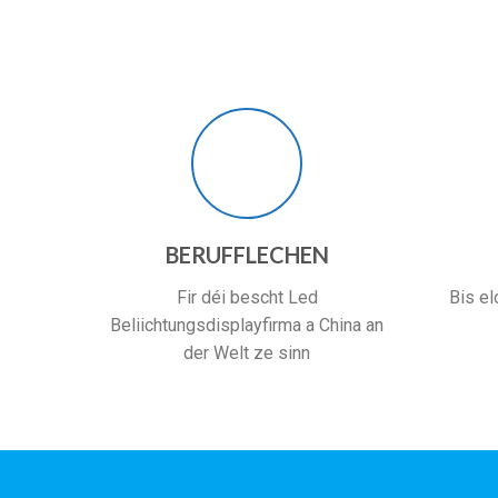
BERUFFLECHEN
Fir déi bescht Led
Bis el
Beliichtungsdisplayfirma a China an
der Welt ze sinn