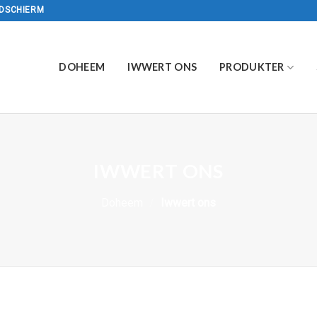
LDSCHIERM
DOHEEM
IWWERT ONS
PRODUKTER
IWWERT ONS
Doheem
/
Iwwert ons