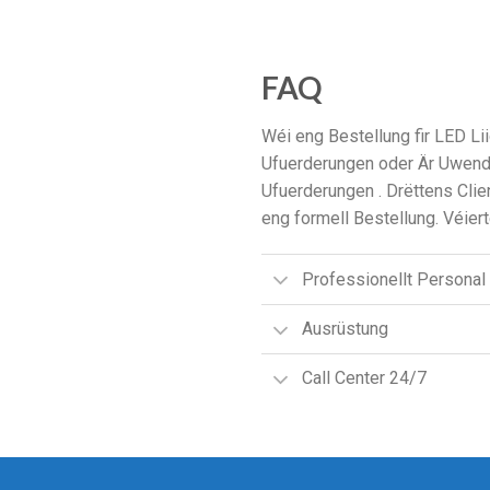
FAQ
Wéi eng Bestellung fir LED Lii
Ufuerderungen oder Är Uwend
Ufuerderungen . Drëttens Clien
eng formell Bestellung. Véier
Professionellt Personal
Ausrüstung
Call Center 24/7