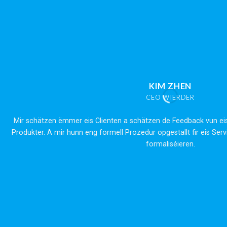
KIM ZHEN
CEO WIERDER
Mir schätzen ëmmer eis Clienten a schätzen de Feedback vun eis
Produkter. A mir hunn eng formell Prozedur opgestallt fir eis Ser
formaliséieren.