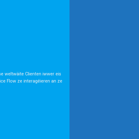
e weltwäite Clienten iwwer eis
vice Flow ze interagéieren an ze