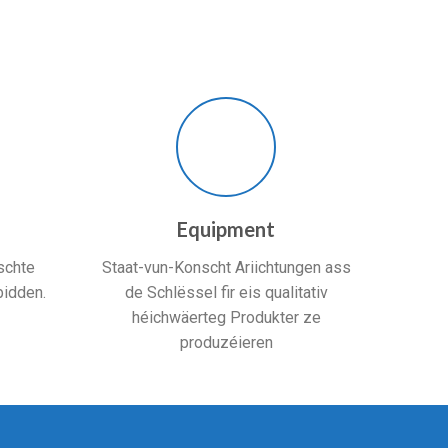
Equipment
schte
Staat-vun-Konscht Ariichtungen ass
bidden.
de Schlëssel fir eis qualitativ
héichwäerteg Produkter ze
produzéieren