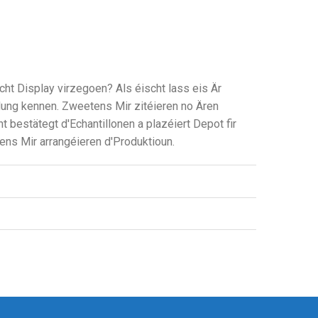
cht Display virzegoen? Als éischt lass eis Är
ung kennen. Zweetens Mir zitéieren no Ären
t bestätegt d'Echantillonen a plazéiert Depot fir
tens Mir arrangéieren d'Produktioun.