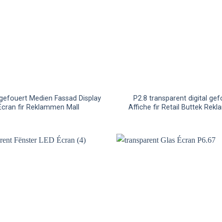
gefouert Medien Fassad Display
P2.8 transparent digital gef
Écran fir Reklammen Mall
Affiche fir Retail Buttek Re