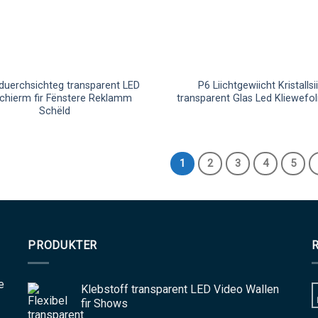
duerchsichteg transparent LED
P6 Liichtgewiicht Kristallsi
schierm fir Fënstere Reklamm
transparent Glas Led Kliewefol
Schëld
1
2
3
4
5
PRODUKTER
e
Klebstoff transparent LED Video Wallen
fir Shows