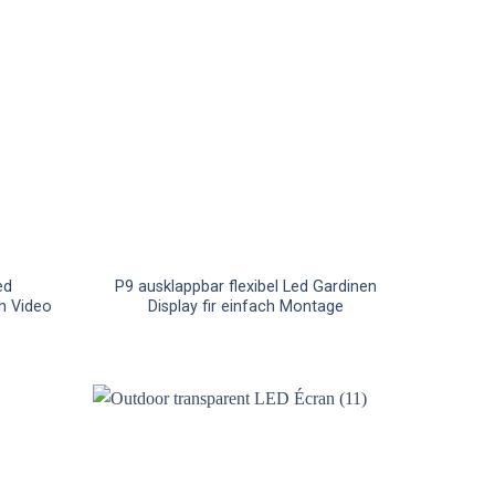
ed
P9 ausklappbar flexibel Led Gardinen
h Video
Display fir einfach Montage