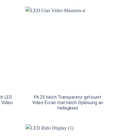
ch LED
P6.25 héich Transparenz gefouert
e Video
Video Écran mat héich Opléisung an
Hellegkeet