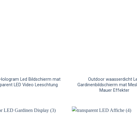
Hologram Led Bildschierm mat
Outdoor waasserdicht L
sparent LED Video Leeschtung
Gardinenbildschierm mat Mes
Mauer Effekter