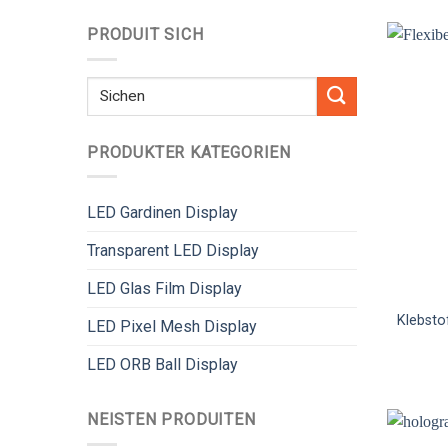
PRODUIT SICH
Sichen
no:
PRODUKTER KATEGORIEN
LED Gardinen Display
Transparent LED Display
LED Glas Film Display
Klebsto
LED Pixel Mesh Display
LED ORB Ball Display
NEISTEN PRODUITEN