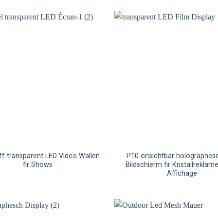
ff transparent LED Video Wallen
P10 onsichtbar holographes
fir Shows
Bildschierm fir Kristallreklam
Affichage