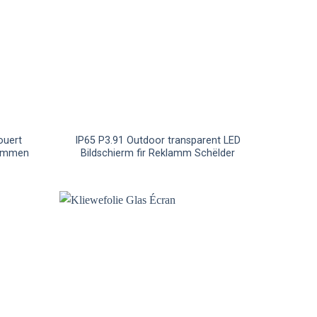
ouert
IP65 P3.91 Outdoor transparent LED
klammen
Bildschierm fir Reklamm Schëlder