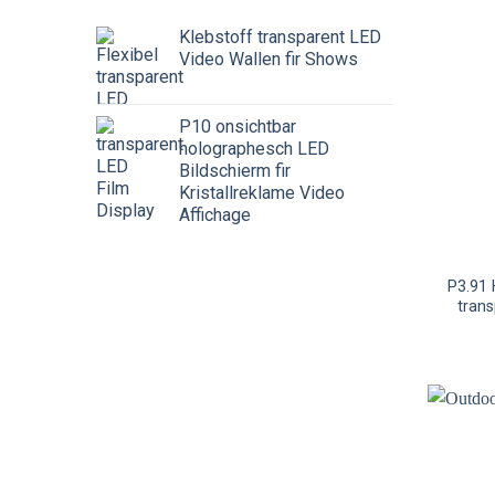
Klebstoff transparent LED
Video Wallen fir Shows
P10 onsichtbar
holographesch LED
Bildschierm fir
Kristallreklame Video
Affichage
P3.91 
tran