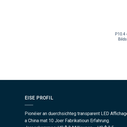
P10.4 
Bild
EISE PROFIL
Pionéier an duerchsichteg transparent LED Affichag
a China mat 10 Joer Fabrikatioun Erfahrung.