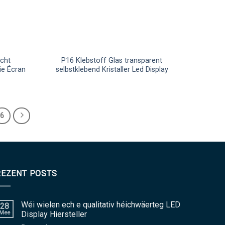
icht
P16 Klebstoff Glas transparent
ie Écran
selbstklebend Kristaller Led Display
6
REZENT POSTS
Wéi wielen ech e qualitativ héichwäerteg LED
28
Mee
Display Hiersteller