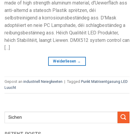
made of high strength aluminum material
, d'Uewerfläch ass
anti-alternd a statesch Plastik sprëtzen, déi
selbstreinigend a korrosiounsbeständeg ass. D'Mask
adoptéiert en neie PC Lampshade, déi schlagbeständeg a
reibungsbestänneg ass. Héich Qualitéit LED Produkter,
héich Stabilitéit, laangt Liewen.
DMX512 system control can
[…]
Weiderliesen
→
Gepost an
industriell Neiegkeeten
|
Tagged
Punkt Matrixentgasung LED
Luucht