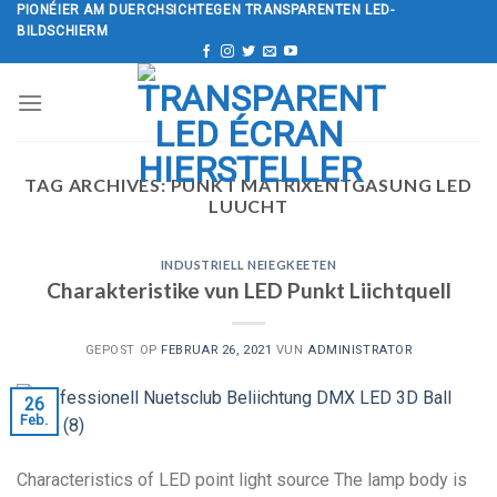
Wiesselen
PIONÉIER AM DUERCHSICHTEGEN TRANSPARENTEN LED-
BILDSCHIERM
op
den
Inhalt
TAG ARCHIVES:
PUNKT MATRIXENTGASUNG LED
LUUCHT
INDUSTRIELL NEIEGKEETEN
Charakteristike vun LED Punkt Liichtquell
GEPOST OP
FEBRUAR 26, 2021
VUN
ADMINISTRATOR
26
Feb.
Characteristics of LED point light source The lamp body is