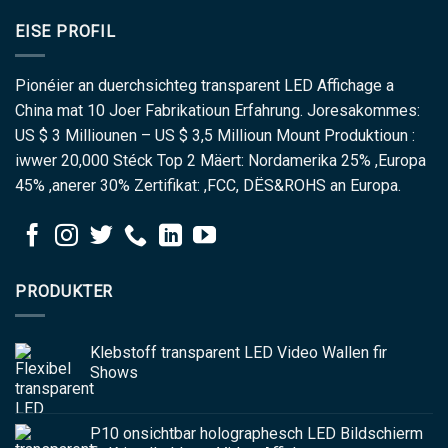
EISE PROFIL
Pionéier an duerchsichteg transparent LED Affichage a
China mat 10 Joer Fabrikatioun Erfahrung. Joresakommes:
US $ 3 Milliounen – US $ 3,5 Millioun Mount Produktioun :
iwwer 20,000 Stéck Top 2 Mäert: Nordamerika 25% ,Europa
45% ,anerer 30% Zertifikat: ,FCC, DËS&ROHS an Europa.
PRODUKTER
Klebstoff transparent LED Video Wallen fir
Shows
P10 onsichtbar holographesch LED Bildschierm