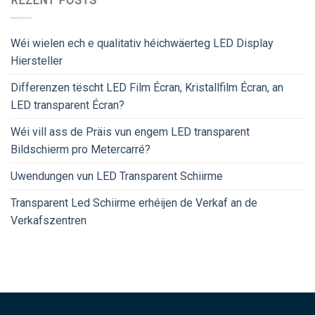
REZENT POSTS
Wéi wielen ech e qualitativ héichwäerteg LED Display
Hiersteller
Differenzen tëscht LED Film Écran, Kristallfilm Écran, an
LED transparent Écran?
Wéi vill ass de Präis vun engem LED transparent
Bildschierm pro Metercarré?
Uwendungen vun LED Transparent Schiirme
Transparent Led Schiirme erhéijen de Verkaf an de
Verkafszentren