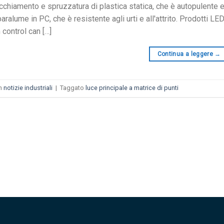
cchiamento e spruzzatura di plastica statica, che è autopulente e
ralume in PC, che è resistente agli urti e all'attrito. Prodotti LED d
control can
[…]
Continua a leggere
→
in
notizie industriali
|
Taggato
luce principale a matrice di punti