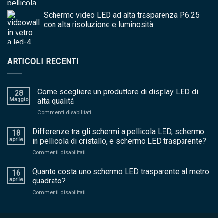
Schermo video LED ad alta trasparenza P6.25
con alta risoluzione e luminosità
ARTICOLI RECENTI
Come scegliere un produttore di display LED di
28
Maggio
alta qualità
sopra
Commenti disabilitati
Come
scegliere
Differenze tra gli schermi a pellicola LED, schermo
18
un
aprile
in pellicola di cristallo, e schermo LED trasparente?
produttore
sopra
Commenti disabilitati
di
Differenze
display
tra
Quanto costa uno schermo LED trasparente al metro
LED
16
gli
di
aprile
quadrato?
schermi
alta
sopra
Commenti disabilitati
a
qualità
Quanto
pellicola
costa
LED,
uno