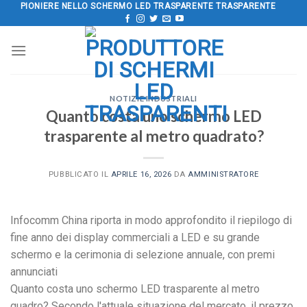
Salta
PIONIERE NELLO SCHERMO LED TRASPARENTE TRASPARENTE
al
contenuto
NOTIZIE INDUSTRIALI
Quanto costa uno schermo LED
trasparente al metro quadrato?
PUBBLICATO IL
APRILE 16, 2026
DA
AMMINISTRATORE
Infocomm China riporta in modo approfondito il riepilogo di
fine anno dei display commerciali a LED e su grande
schermo e la cerimonia di selezione annuale, con premi
annunciati
Quanto costa uno schermo LED trasparente al metro
quadro? Secondo l'attuale situazione del mercato, il prezzo