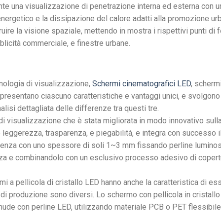
te una visualizzazione di penetrazione interna ed esterna con u
energetico e la dissipazione del calore adatti alla promozione urb
truire la visione spaziale, mettendo in mostra i rispettivi punti di f
blicità commerciale, e finestre urbane.
ologia di visualizzazione,
Schermi cinematografici LED
, schermi
D presentano ciascuno caratteristiche e vantaggi unici, e svolgono 
lisi dettagliata delle differenze tra questi tre.
i visualizzazione che è stata migliorata in modo innovativo sull
leggerezza, trasparenza, e piegabilità, e integra con successo i
parenza con uno spessore di soli 1~3 mm fissando perline lumino
nza e combinandolo con un esclusivo processo adesivo di copert
i a pellicola di cristallo LED hanno anche la caratteristica di es
i di produzione sono diversi. Lo schermo con pellicola in cristall
o nude con perline LED, utilizzando materiale PCB o PET flessibile