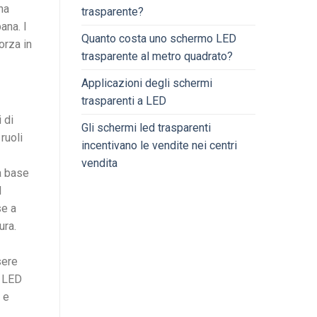
na
trasparente?
ana. I
Quanto costa uno schermo LED
orza in
trasparente al metro quadrato?
Applicazioni degli schermi
trasparenti a LED
 di
Gli schermi led trasparenti
ruoli
incentivano le vendite nei centri
vendita
a base
l
se a
ura.
sere
o LED
 e