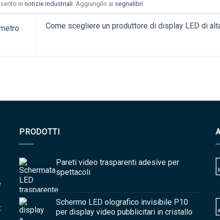
serito in
notizie industriali
. Aggiungilo ai
segnalibri
.
Come scegliere un produttore di display LED di alta
 metro
PRODOTTI
Pareti video trasparenti adesive per
spettacoli
e
Schermo LED olografico invisibile P10
:
per display video pubblicitari in cristallo
a