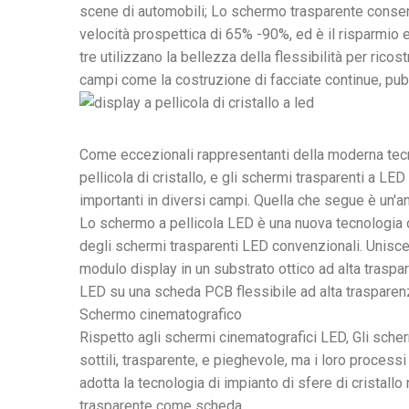
scene di automobili; Lo schermo trasparente consen
velocità prospettica di 65% -90%, ed è il risparmio 
tre utilizzano la bellezza della flessibilità per ricos
campi come la costruzione di facciate continue, pub
Come eccezionali rappresentanti della moderna tecn
pellicola di cristallo, e gli schermi trasparenti a LE
importanti in diversi campi. Quella che segue è un'ana
Lo schermo a pellicola LED è una nuova tecnologia d
degli schermi trasparenti LED convenzionali. Unisce 
modulo display in un substrato ottico ad alta tras
LED su una scheda PCB flessibile ad alta traspare
Schermo cinematografico
Rispetto agli schermi cinematografici LED, Gli scherm
sottili, trasparente, e pieghevole, ma i loro process
adotta la tecnologia di impianto di sfere di cristall
trasparente come scheda.