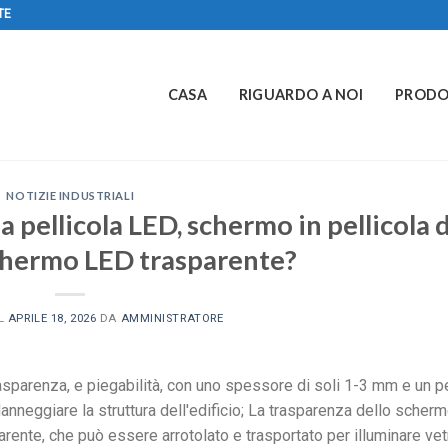
TE
CASA
RIGUARDO A NOI
PRODO
NOTIZIE INDUSTRIALI
a pellicola LED, schermo in pellicola d
 schermo LED trasparente?
IL
APRILE 18, 2026
DA
AMMINISTRATORE
sparenza, e piegabilità, con uno spessore di soli 1-3 mm e un p
anneggiare la struttura dell'edificio; La trasparenza dello scherm
ente, che può essere arrotolato e trasportato per illuminare vet