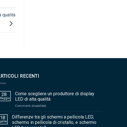
 qualità
ARTICOLI RECENTI
Come scegliere un produttore di display
28
Maggio
LED di alta qualità
sopra
Commenti disabilitati
Come
scegliere
Differenze tra gli schermi a pellicola LED,
18
un
prile
schermo in pellicola di cristallo, e schermo
produttore