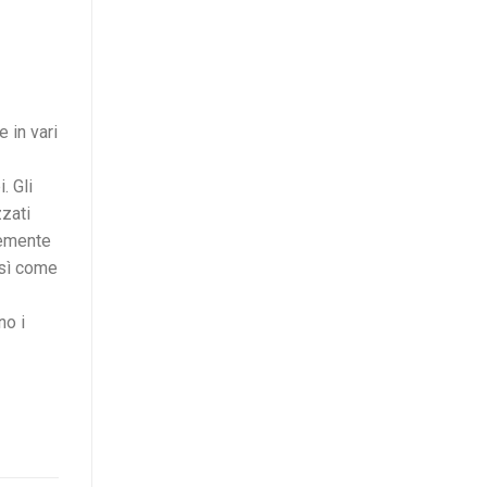
 in vari
. Gli
zzati
nemente
osì come
no i