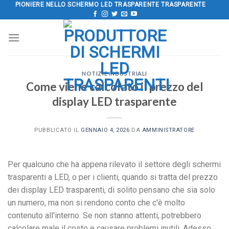
Salta
PIONIERE NELLO SCHERMO LED TRASPARENTE TRASPARENTE
al
contenuto
NOTIZIE INDUSTRIALI
Come viene calcolato il prezzo del
display LED trasparente
PUBBLICATO IL
GENNAIO 4, 2026
DA
AMMINISTRATORE
Per qualcuno che ha appena rilevato il settore degli schermi
trasparenti a LED, o per i clienti, quando si tratta del prezzo
dei display LED trasparenti, di solito pensano che sia solo
un numero, ma non si rendono conto che c'è molto
contenuto all'interno. Se non stanno attenti, potrebbero
calcolare male il costo e causare problemi inutili. Adesso,