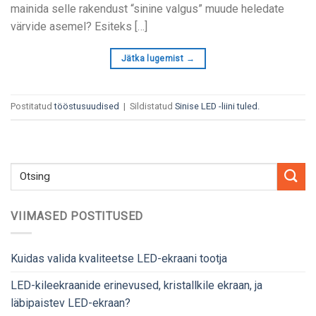
mainida selle rakendust “sinine valgus” muude heledate
värvide asemel? Esiteks […]
Jätka lugemist
→
Postitatud
tööstusuudised
|
Sildistatud
Sinise LED -liini tuled.
VIIMASED POSTITUSED
Kuidas valida kvaliteetse LED-ekraani tootja
LED-kileekraanide erinevused, kristallkile ekraan, ja
läbipaistev LED-ekraan?