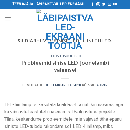
Mine
TEERAJAJA LÄBIPAISTVAL LED-EKRAANIL
sisu
juurde
SILDIARHIIVID:
SINISE LED -LIINI TULED.
TÖÖSTUSUUDISED
Probleemid sinise LED-joonelambi
valimisel
POSTITATUD
DETSEMBRINI 14, 2020
KÕRVAL
ADMIN
LED-liinilampi ei kasutata laialdaselt ainult kinnisvaras, aga
ka viimastel aastatel üha enam sildvalgustuse projekte.
Täna, keskendume probleemidele, mis vajavad tähelepanu
siniste LED-tulede rakendamisel. LED -liinilamp, miks