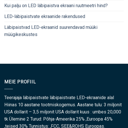
Kui palju on LED läbipaistva ekraani ruutmeetri hind?
LED-läbipaistvate ekraanide rakendused
Läbipaistvad LED-ekraanid suurendavad müüki
müügikeskustes
MEIE PROFIIL
Teerajaja läbipaistvate läbipaistvate LED-ekraanide alal
Hiinas 10 aastane tootmiskogemus. Aastane tulu: 3 miljonit
USA dollarit – 3,5 miljonit USA dollarit kuus : umbes 20,000
tk Ülemine 2 Turud: Põhja-Ameerika 25% ,Euroopa 45%
,teised 30% Tunnistus: ,FCC, SEE&ROHS Euroopas.