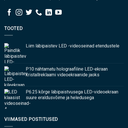
TOOTED
Liim läbipaistev LED -videoseinad etendustele
P10 nähtamatu holograafiline LED-ekraan
kristallreklaami videoekraanide jaoks
P6.25 kõrge läbipaistvusega LED-videoekraan
suure eraldusvõime ja heledusega
VIIMASED POSTITUSED