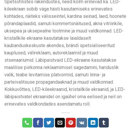
Spetsiifilistes rakendustes, need kolm erinevad ka. LED-
kileekraan sobib väga hästi kasutamiseks erinevates
kohtades, näiteks välisseintel, kardina seinad, laed, hoonete
põrandaplaadid, samuti kommertsnäitused, akna vitriinkile,
uksepea ja uksepealne tootmine ja muud valdkonnad. LED-
kristallkile ekraane kasutatakse laialdaselt
kaubanduskeskuste akendes, brändi spetsialiseeritud
kauplused, välireklaam, autoreklaamid ja muud
stsenaariumid. Läbipaistvaid LED-ekraane kasutatakse
maalilise piirkonna reklaamimisel sagedamini, hariduslik
valik, teabe levitamise platvormid, samuti linna- ja
parteivalitsuse propagandaaknad ja muud valdkonnad.
Kokkuvõttes, LED-kileekraanid, kristallkile ekraanid, ja LED-
läbipaistvatel ekraanidel on igaühel oma eelised ja neil on
erinevates valdkondades asendamatu roll.