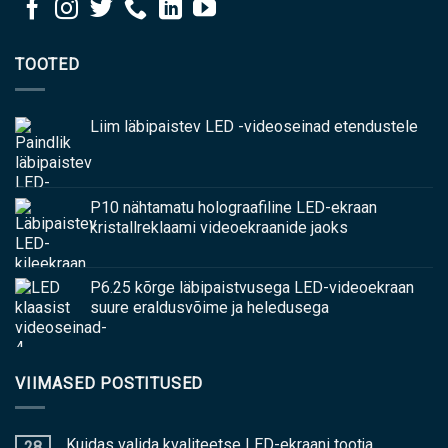
TOOTED
Liim läbipaistev LED -videoseinad etendustele
P10 nähtamatu holograafiline LED-ekraan
kristallreklaami videoekraanide jaoks
P6.25 kõrge läbipaistvusega LED-videoekraan
suure eraldusvõime ja heledusega
VIIMASED POSTITUSED
Kuidas valida kvaliteetse LED-ekraani tootja
28