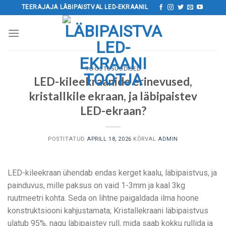
Mine
TEERAJAJA LÄBIPAISTVAL LED-EKRAANIL
sisu
juurde
TÖÖSTUSUUDISED
LED-kileekraanide erinevused,
kristallkile ekraan, ja läbipaistev
LED-ekraan?
POSTITATUD
APRILL 18, 2026
KÕRVAL
ADMIN
LED-kileekraan ühendab endas kerget kaalu, läbipaistvus, ja
painduvus, mille paksus on vaid 1-3mm ja kaal 3kg
ruutmeetri kohta. Seda on lihtne paigaldada ilma hoone
konstruktsiooni kahjustamata; Kristallekraani läbipaistvus
ulatub 95%, nagu läbipaistev rull, mida saab kokku rullida ja