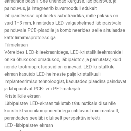
ekraanide baasil. See ühendab kerguse, läbipaistvus, ja
painduvus, ja integreerib kuvamooduli edukalt
läbipaistvasse optiliseks substraadiks, mille paksus on
vaid 1–3 mm, kinnitades LED-valgushelmed läbipaistvale
painduvale PCB-plaadile ja kombineerides selle ainulaadse
katteliimimisprotsessiga..
Filmiekraan
Võrreldes LED-kileekraanidega, LED-kristallkileekraanidel
on ka õhukesed omadused, läbipaistev, ja painutatav, kuid
nende tootmisprotsessid on erinevad. LED-kristallkile
ekraan kasutab LED-helmeste palja kristallkuuli
implanteerimise tehnoloogiat, kasutades plaadina painduvat
ja läbipaistvat PCB- või PET-materjali.
Kristallkile ekraan
Läbipaistev LED-ekraan takistab tänu nutikale disainile
konstruktsioonikomponentidega nähtavust minimaalselt,
parandades seeläbi oluliselt perspektiiviefekti.
LED -läbipaistev ekraan