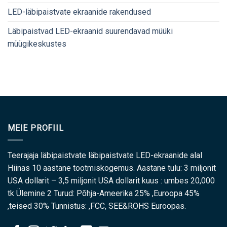
LED-läbipaistvate ekraanide rakendused
Läbipaistvad LED-ekraanid suurendavad müüki
müügikeskustes
MEIE PROFIIL
Teerajaja läbipaistvate läbipaistvate LED-ekraanide alal
Hiinas 10 aastane tootmiskogemus. Aastane tulu: 3 miljonit
USA dollarit – 3,5 miljonit USA dollarit kuus : umbes 20,000
tk Ülemine 2 Turud: Põhja-Ameerika 25% ,Euroopa 45%
,teised 30% Tunnistus: ,FCC, SEE&ROHS Euroopas.