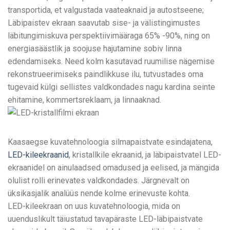
transportida, et valgustada vaateaknaid ja autostseene;
Läbipaistev ekraan saavutab sise- ja välistingimustes
läbitungimiskuva perspektiivimääraga 65% -90%, ning on
energiasäästlik ja soojuse hajutamine sobiv linna
edendamiseks. Need kolm kasutavad ruumilise nägemise
rekonstrueerimiseks paindlikkuse ilu, tutvustades oma
tugevaid külgi sellistes valdkondades nagu kardina seinte
ehitamine, kommertsreklaam, ja linnaaknad.
Kaasaegse kuvatehnoloogia silmapaistvate esindajatena,
LED-kileekraanid
, kristallkile ekraanid, ja läbipaistvatel LED-
ekraanidel on ainulaadsed omadused ja eelised, ja mängida
olulist rolli erinevates valdkondades. Järgnevalt on
üksikasjalik analüüs nende kolme erinevuste kohta.
LED-kileekraan on uus kuvatehnoloogia, mida on
uuenduslikult täiustatud tavapäraste LED-läbipaistvate