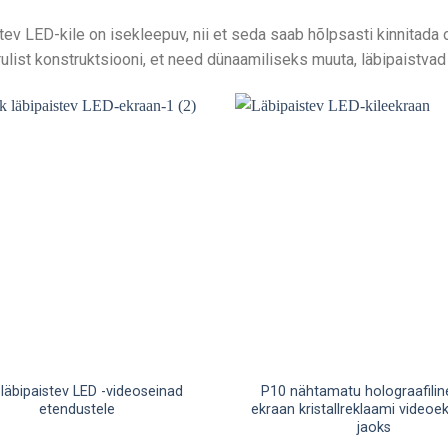
tev LED-kile on isekleepuv, nii et seda saab hõlpsasti kinnitada
rulist konstruktsiooni, et need dünaamiliseks muuta, läbipaistvad
 läbipaistev LED -videoseinad
P10 nähtamatu holograafilin
etendustele
ekraan kristallreklaami videoe
jaoks