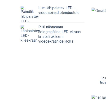
Liim läbipaistev LED -
videoseinad etendustele
P10 nähtamatu
holograafiline LED-ekraan
kristallreklaami
videoekraanide jaoks
P3
läb