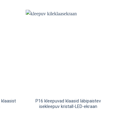
 klaasist
P16 kleepuvad klaasid läbipaistev
n
isekleepuv kristall-LED-ekraan