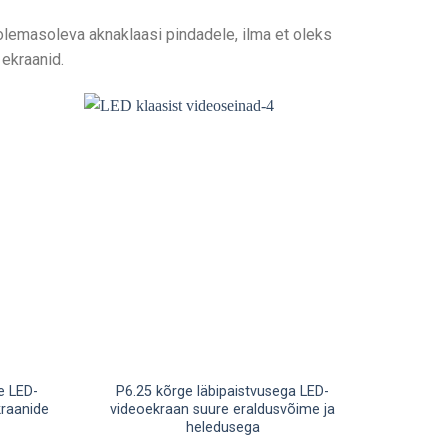
 olemasoleva aknaklaasi pindadele, ilma et oleks
 ekraanid.
e LED-
P6.25 kõrge läbipaistvusega LED-
kraanide
videoekraan suure eraldusvõime ja
heledusega