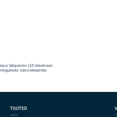
epuv läbipaistev LED-kileekraan
minguliseks videoreklaamiks
TOOTED