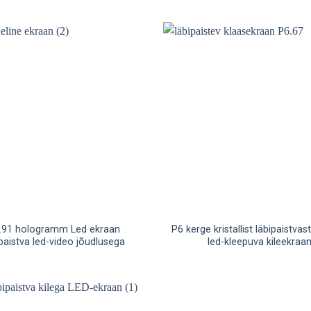
.91 hologramm Led ekraan
P6 kerge kristallist läbipaistvast
ipaistva led-video jõudlusega
led-kleepuva kileekraa