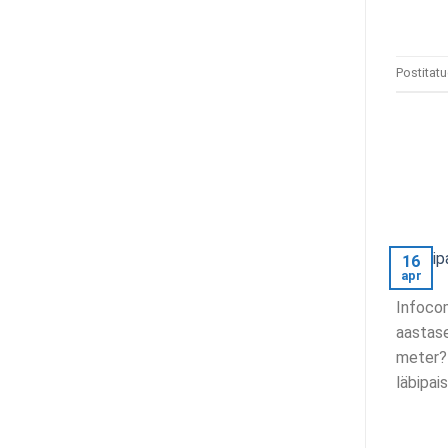
Postitat
16
apr
Infocom
aastase
meter
?
läbipai