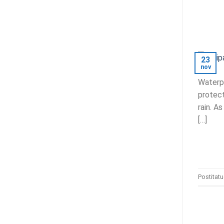
23
nov
Waterpr
protect
rain
.
As
[…]
Postitat