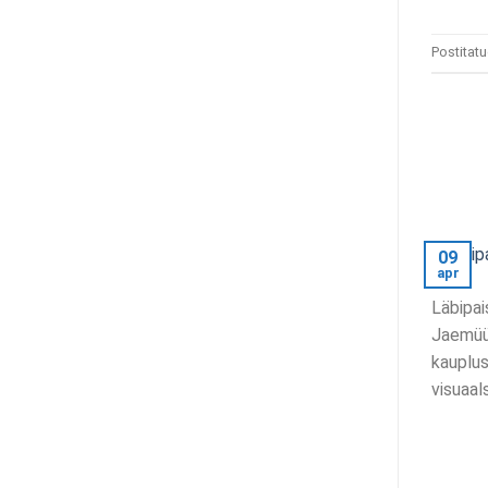
Postitat
09
apr
Läbipai
Jaemüüg
kauplus
visuaal