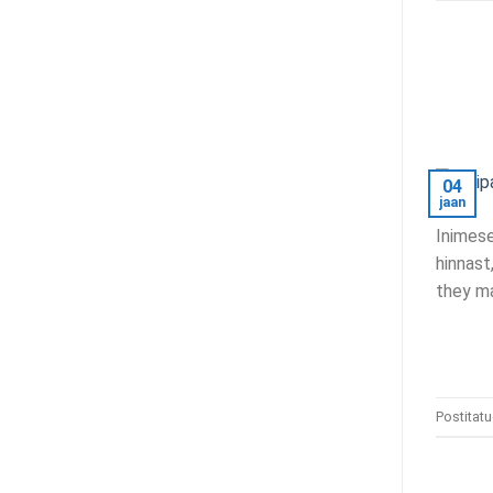
04
jaan
Inimese
hinnast
they ma
Postitat