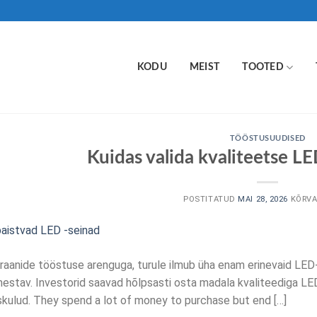
KODU
MEIST
TOOTED
TÖÖSTUSUUDISED
Kuidas valida kvaliteetse LE
POSTITATUD
MAI 28, 2026
KÕRV
aanide tööstuse arenguga, turule ilmub üha enam erinevaid LED-
mestav. Investorid saavad hõlpsasti osta madala kvaliteediga LED
skulud.
They spend a lot of money to purchase but end
[…]