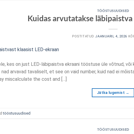
TÖÖSTUSUUDISED
Kuidas arvutatakse läbipaistv
POSTITATUD
JAANUARIL 4, 2026
KÕ
le, kes on just LED-läbipaistva ekraani tööstuse üle võtnud, või k
, nad arvavad tavaliselt, et see on vaid number, kuid nad ei mõista,
y miscalculate the cost and
[…]
Jätka lugemist
→
ud
tööstusuudised
TÖÖSTUSUUDISED