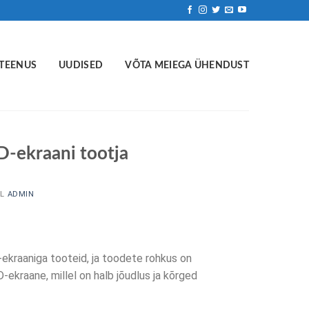
TEENUS
UUDISED
VÕTA MEIEGA ÜHENDUST
D-ekraani tootja
AL
ADMIN
ekraaniga tooteid, ja toodete rohkus on
-ekraane, millel on halb jõudlus ja kõrged