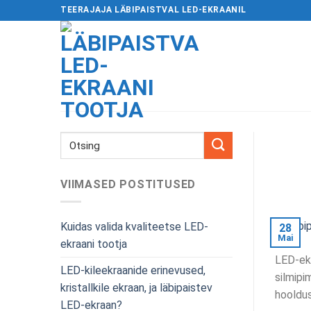
Mine
TEERAJAJA LÄBIPAISTVAL LED-EKRAANIL
sisu
juurde
VIIMASED POSTITUSED
Kuidas valida kvaliteetse LED-
28
Mai
ekraani tootja
LED-ekr
LED-kileekraanide erinevused,
silmipi
kristallkile ekraan, ja läbipaistev
hooldu
LED-ekraan?