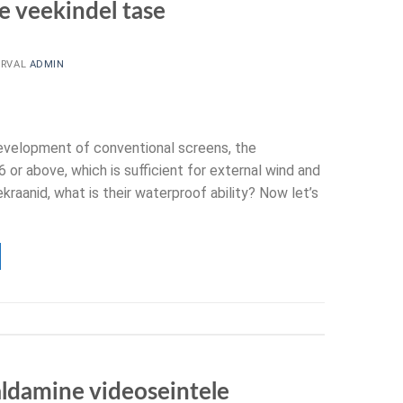
e veekindel tase
RVAL
ADMIN
evelopment of conventional screens
,
the
6 or above
,
which is sufficient for external wind and
ekraanid,
what is their waterproof ability
?
Now let’s
aldamine videoseintele