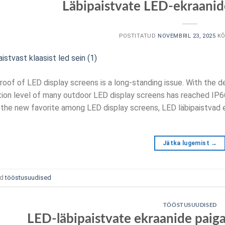
Läbipaistvate LED-ekraanid
POSTITATUD
NOVEMBRIL 23, 2025
KÕ
oof of LED display screens is a long-standing issue
.
With the d
ion level of many outdoor LED display screens has reached IP6
 the new favorite among LED display screens
, LED läbipaistvad 
Jätka lugemist
→
ud
tööstusuudised
TÖÖSTUSUUDISED
LED-läbipaistvate ekraanide paig