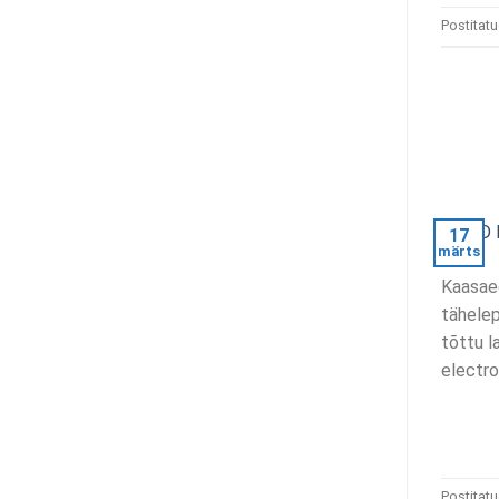
Postitat
17
märts
Kaasaeg
tähelep
tõttu l
electro
Postitat