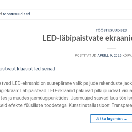
ud
tööstusuudised
TÖÖSTUSUUDISED
LED-läbipaistvate ekraan
POSTITATUD
APRILL 9, 2026
KÕRV
stvad LED-ekraanid on suurepärane valik paljude rakenduste jaoks
iekraan: Läbipaistvad LED-ekraanid pakuvad pilkupüüdvat visua
tes ja muudes jaemüügipunktides. Jaemüüjad saavad luua tõelis
seid efekte füüsiliste toodetega. Kunstiinstallatsioon:
Transpare
Jätka lugemist
→