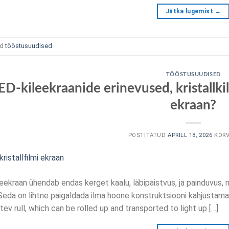
Jätka lugemist
→
ud
tööstusuudised
TÖÖSTUSUUDISED
ED-kileekraanide erinevused, kristallkil
ekraan?
POSTITATUD
APRILL 18, 2026
KÕR
eekraan ühendab endas kerget kaalu, läbipaistvus, ja painduvus, 
Seda on lihtne paigaldada ilma hoone konstruktsiooni kahjustamat
tev rull,
which can be rolled up and transported to light up
[…]