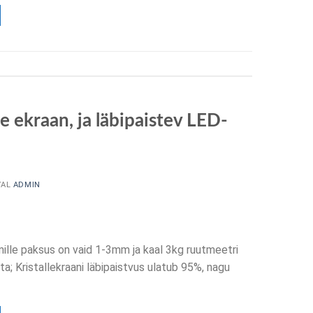
e ekraan, ja läbipaistev LED-
VAL
ADMIN
mille paksus on vaid 1-3mm ja kaal 3kg ruutmeetri
a; Kristallekraani läbipaistvus ulatub 95%, nagu