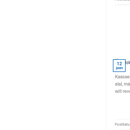
12
jaan
Kaasaeg
alal, m
will re
Postitat