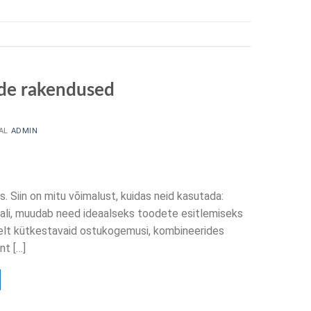
ide rakendused
AL
ADMIN
. Siin on mitu võimalust, kuidas neid kasutada:
ali, muudab need ideaalseks toodete esitlemiseks
elt kütkestavaid ostukogemusi, kombineerides
nt
[…]