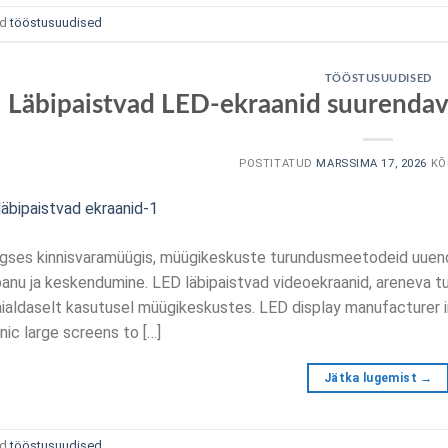
ud
tööstusuudised
TÖÖSTUSUUDISED
Läbipaistvad LED-ekraanid suurenda
POSTITATUD
MARSSIMA 17, 2026
KÕ
ses kinnisvaramüügis, müügikeskuste turundusmeetodeid uuenda
anu ja keskendumine. LED läbipaistvad videoekraanid, areneva t
aialdaselt kasutusel müügikeskustes.
LED display manufacturer 
nic large screens to
[…]
Jätka lugemist
→
ud
tööstusuudised