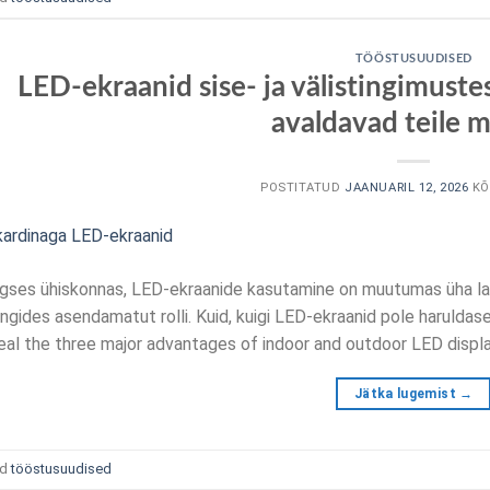
TÖÖSTUSUUDISED
LED-ekraanid sise- ja välistingimustes
avaldavad teile m
POSTITATUD
JAANUARIL 12, 2026
KÕ
ses ühiskonnas, LED-ekraanide kasutamine on muutumas üha laiem
ängides asendamatut rolli. Kuid, kuigi LED-ekraanid pole harulda
veal the three major advantages of indoor and outdoor LED displ
Jätka lugemist
→
ud
tööstusuudised