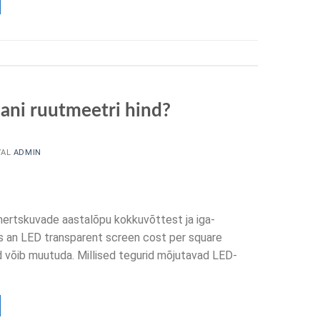
aani ruutmeetri hind?
VAL
ADMIN
mertskuvade aastalõpu kokkuvõttest ja iga-
an LED transparent screen cost per square
nd võib muutuda. Millised tegurid mõjutavad LED-