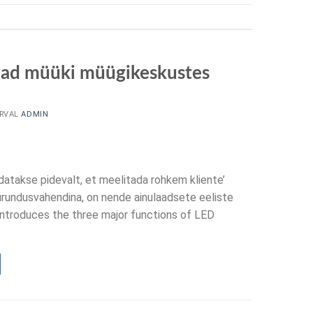
vad müüki müügikeskustes
RVAL
ADMIN
takse pidevalt, et meelitada rohkem kliente’
urundusvahendina, on nende ainulaadsete eeliste
introduces the three major functions of LED