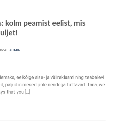
: kolm peamist eelist, mis
uljet!
RVAL
ADMIN
aks, eelkõige sise- ja välireklaami ning teabelevi
sed, paljud inimesed pole nendega tuttavad. Täna,
we
ays that you
[…]