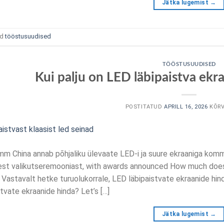
Jätka lugemist
→
ud
tööstusuudised
TÖÖSTUSUUDISED
Kui palju on LED läbipaistva ekr
POSTITATUD
APRILL 16, 2026
KÕR
m China annab põhjaliku ülevaate LED-i ja suure ekraaniga kom
st valikutseremooniast,
with awards announced How much does 
 Vastavalt hetke turuolukorrale, LED läbipaistvate ekraanide hi
stvate ekraanide hinda?
Let’s
[…]
Jätka lugemist
→