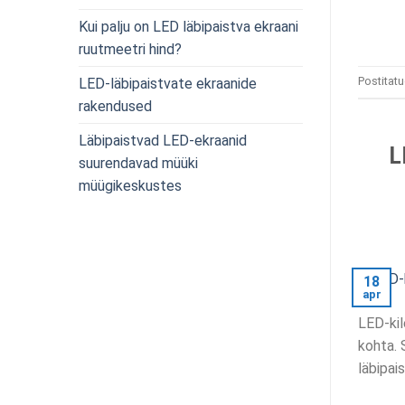
Kui palju on LED läbipaistva ekraani
ruutmeetri hind?
Postitat
LED-läbipaistvate ekraanide
rakendused
Läbipaistvad LED-ekraanid
L
suurendavad müüki
müügikeskustes
18
apr
LED-kil
kohta. 
läbipais