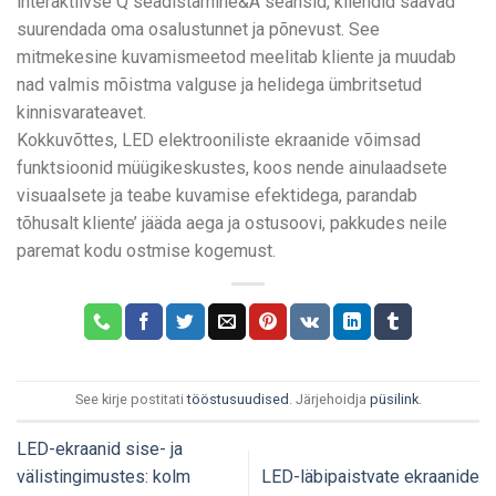
interaktiivse Q seadistamine&A seansid, kliendid saavad
suurendada oma osalustunnet ja põnevust. See
mitmekesine kuvamismeetod meelitab kliente ja muudab
nad valmis mõistma valguse ja helidega ümbritsetud
kinnisvarateavet.
Kokkuvõttes, LED elektrooniliste ekraanide võimsad
funktsioonid müügikeskustes, koos nende ainulaadsete
visuaalsete ja teabe kuvamise efektidega, parandab
tõhusalt kliente’ jääda aega ja ostusoovi, pakkudes neile
paremat kodu ostmise kogemust.
See kirje postitati
tööstusuudised
. Järjehoidja
püsilink
.
LED-ekraanid sise- ja
välistingimustes: kolm
LED-läbipaistvate ekraanide