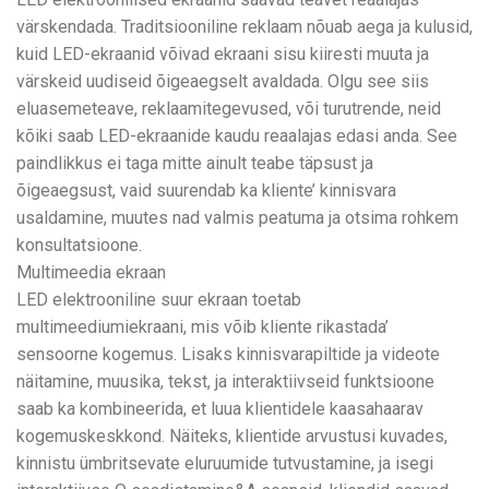
värskendada. Traditsiooniline reklaam nõuab aega ja kulusid,
kuid LED-ekraanid võivad ekraani sisu kiiresti muuta ja
värskeid uudiseid õigeaegselt avaldada. Olgu see siis
eluasemeteave, reklaamitegevused, või turutrende, neid
kõiki saab LED-ekraanide kaudu reaalajas edasi anda. See
paindlikkus ei taga mitte ainult teabe täpsust ja
õigeaegsust, vaid suurendab ka kliente’ kinnisvara
usaldamine, muutes nad valmis peatuma ja otsima rohkem
konsultatsioone.
Multimeedia ekraan
LED elektrooniline suur ekraan toetab
multimeediumiekraani, mis võib kliente rikastada’
sensoorne kogemus. Lisaks kinnisvarapiltide ja videote
näitamine, muusika, tekst, ja interaktiivseid funktsioone
saab ka kombineerida, et luua klientidele kaasahaarav
kogemuskeskkond. Näiteks, klientide arvustusi kuvades,
kinnistu ümbritsevate eluruumide tutvustamine, ja isegi