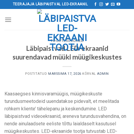
Mine
TEERAJAJA LÄBIPAISTVAL LED-EKRAANIL
sisu
juurde
TÖÖSTUSUUDISED
Läbipaistvad LED-ekraanid
suurendavad müüki müügikeskustes
POSTITATUD
MARSSIMA 17, 2026
KÕRVAL
ADMIN
Kaasaegses kinnisvaramüügis, müügikeskuste
turundusmeetodeid uuendatakse pidevalt, et meelitada
rohkem kliente’ tähelepanu ja keskendumine. LED
läbipaistvad videoekraanid, areneva turundusvahendina, on
nende ainulaadsete eeliste tõttu laialdaselt kasutusel
müügikeskustes. LED-ekraanide tootja tutvustab LED-