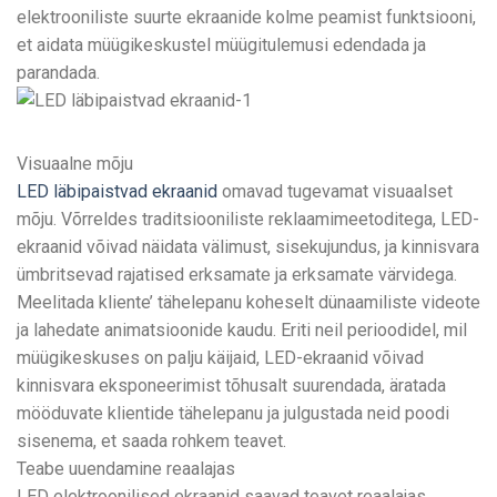
elektrooniliste suurte ekraanide kolme peamist funktsiooni,
et aidata müügikeskustel müügitulemusi edendada ja
parandada.
Visuaalne mõju
LED läbipaistvad ekraanid
omavad tugevamat visuaalset
mõju. Võrreldes traditsiooniliste reklaamimeetoditega, LED-
ekraanid võivad näidata välimust, sisekujundus, ja kinnisvara
ümbritsevad rajatised erksamate ja erksamate värvidega.
Meelitada kliente’ tähelepanu koheselt dünaamiliste videote
ja lahedate animatsioonide kaudu. Eriti neil perioodidel, mil
müügikeskuses on palju käijaid, LED-ekraanid võivad
kinnisvara eksponeerimist tõhusalt suurendada, äratada
mööduvate klientide tähelepanu ja julgustada neid poodi
sisenema, et saada rohkem teavet.
Teabe uuendamine reaalajas
LED elektroonilised ekraanid saavad teavet reaalajas