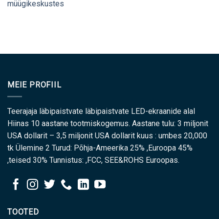
müügikeskustes
MEIE PROFIIL
Teerajaja läbipaistvate läbipaistvate LED-ekraanide alal
Hiinas 10 aastane tootmiskogemus. Aastane tulu: 3 miljonit
USA dollarit – 3,5 miljonit USA dollarit kuus : umbes 20,000
tk Ülemine 2 Turud: Põhja-Ameerika 25% ,Euroopa 45%
,teised 30% Tunnistus: ,FCC, SEE&ROHS Euroopas.
TOOTED