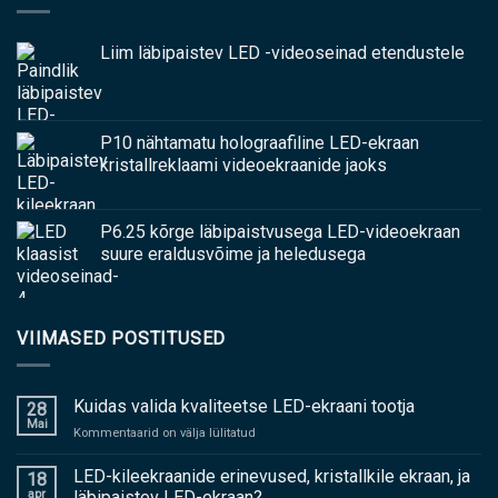
Liim läbipaistev LED -videoseinad etendustele
P10 nähtamatu holograafiline LED-ekraan
kristallreklaami videoekraanide jaoks
P6.25 kõrge läbipaistvusega LED-videoekraan
suure eraldusvõime ja heledusega
VIIMASED POSTITUSED
Kuidas valida kvaliteetse LED-ekraani tootja
28
Mai
peal
Kommentaarid on välja lülitatud
Kuidas
valida
LED-kileekraanide erinevused, kristallkile ekraan, ja
18
kvaliteetse
apr
läbipaistev LED-ekraan?