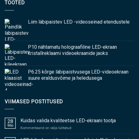
TOOTED
Liim läbipaistev LED -videoseinad etendustele
P10 nähtamatu holograafiline LED-ekraan
kristallreklaami videoekraanide jaoks
P6.25 kõrge läbipaistvusega LED-videoekraan
suure eraldusvõime ja heledusega
VIIMASED POSTITUSED
Kuidas valida kvaliteetse LED-ekraani tootja
28
Mai
peal
Kommentaarid on välja lülitatud
Kuidas
valida