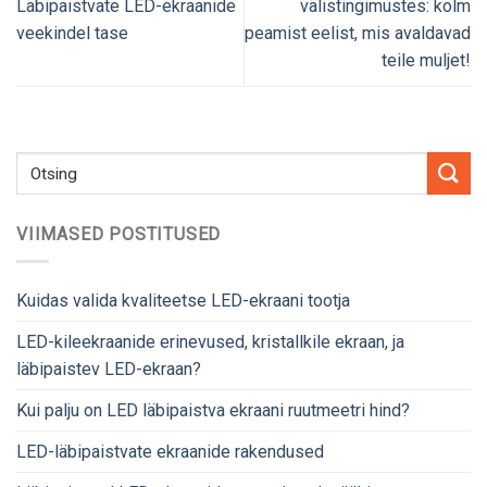
Läbipaistvate LED-ekraanide
välistingimustes: kolm
veekindel tase
peamist eelist, mis avaldavad
teile muljet!
VIIMASED POSTITUSED
Kuidas valida kvaliteetse LED-ekraani tootja
LED-kileekraanide erinevused, kristallkile ekraan, ja
läbipaistev LED-ekraan?
Kui palju on LED läbipaistva ekraani ruutmeetri hind?
LED-läbipaistvate ekraanide rakendused