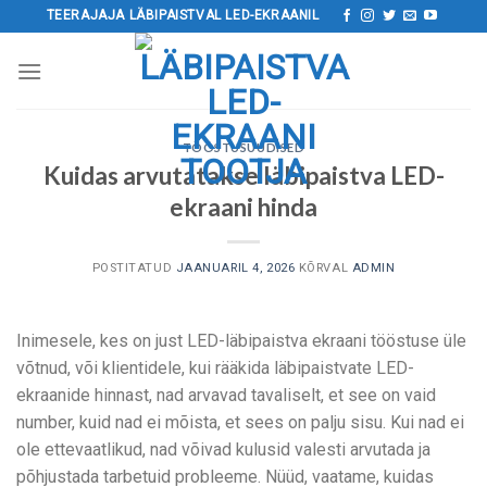
Mine
TEERAJAJA LÄBIPAISTVAL LED-EKRAANIL
sisu
juurde
TÖÖSTUSUUDISED
Kuidas arvutatakse läbipaistva LED-
ekraani hinda
POSTITATUD
JAANUARIL 4, 2026
KÕRVAL
ADMIN
Inimesele, kes on just LED-läbipaistva ekraani tööstuse üle
võtnud, või klientidele, kui rääkida läbipaistvate LED-
ekraanide hinnast, nad arvavad tavaliselt, et see on vaid
number, kuid nad ei mõista, et sees on palju sisu. Kui nad ei
ole ettevaatlikud, nad võivad kulusid valesti arvutada ja
põhjustada tarbetuid probleeme. Nüüd, vaatame, kuidas