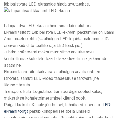
läbipaistvate LED-ekraanide hinda arvutatakse.
Läbipaistva LED-ekraani hind sisaldab mitut osa
Ekraani tsitaat: Läbipaistva LED-ekraani pakkumine on jüaani
/ ruutmeetri kohta (sealhulgas LED-kiipide maksumus, IC
draiveri kiibid, toiteallikas, ja LED kast, jne.).
Juhtimissüsteemi maksumus: viitab arvutite arvu
kontrollimise kuludele, kaartide vastuvõtmine, ja kaartide
saatmine.
Ekraani taasesitustarkvara: sealhulgas arvutisüsteemi
tarkvara, samuti LED-video taasesituse tarkvara, jne.,
üldiselt tasuta
Transpordikulu: Logistilise transpordiga seotud kulud,
makstakse kohaletoimetamisel kliendi poolt.
Paigalduskulu: Kohale jõudmisel, tehnilised insenerid
LED-
ekraani tootja
pakub kohapealset abi ja juhiseid
paigaldamiseks ja silumiseks. Paigaldamine on tasuta, kuid