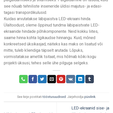
see nõuab tehniliste inseneride üldisi majutus- ja edasi-
tagasi transpordikulusid.
Kuidas arvutatakse läbipaistva LED-ekraani hinda.
Ülaltoodust, oleme õppinud tundma läbipaistvate LED-
ekraanide hindade põhikomponente. Neid kokku liites,
saame hinna kohta ligikaudse hinnangu. Kuid, mõned
konkreetsed üksikasjad, näiteks kas maks on lisatud või
mitte, tuleb kliendiga täpselt arutada. Lõpuks,
vormistatakse ametlik tsitaat, mis hõlmab kõiki kogu
projekti üksusi, tehes selle ühe pilguga selgeks.
See kirje postitati
tööstusuudised
. Järjehoidja
püsilink
.
LED-ekraanid sise- ja