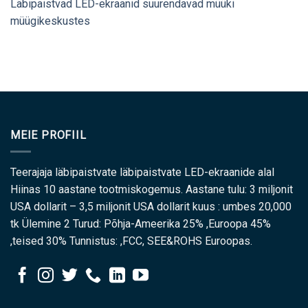
Läbipaistvad LED-ekraanid suurendavad müüki
müügikeskustes
MEIE PROFIIL
Teerajaja läbipaistvate läbipaistvate LED-ekraanide alal
Hiinas 10 aastane tootmiskogemus. Aastane tulu: 3 miljonit
USA dollarit – 3,5 miljonit USA dollarit kuus : umbes 20,000
tk Ülemine 2 Turud: Põhja-Ameerika 25% ,Euroopa 45%
,teised 30% Tunnistus: ,FCC, SEE&ROHS Euroopas.