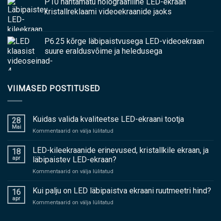
P10 nähtamatu holograafiline LED-ekraan
kristallreklaami videoekraanide jaoks
P6.25 kõrge läbipaistvusega LED-videoekraan
suure eraldusvõime ja heledusega
VIIMASED POSTITUSED
Kuidas valida kvaliteetse LED-ekraani tootja
28
Mai
peal
Kommentaarid on välja lülitatud
Kuidas
valida
LED-kileekraanide erinevused, kristallkile ekraan, ja
18
kvaliteetse
apr
läbipaistev LED-ekraan?
LED-
peal
Kommentaarid on välja lülitatud
ekraani
LED-
tootja
kileekraanide
Kui palju on LED läbipaistva ekraani ruutmeetri hind?
16
erinevused,
apr
peal
Kommentaarid on välja lülitatud
kristallkile
Kui
ekraan,
palju