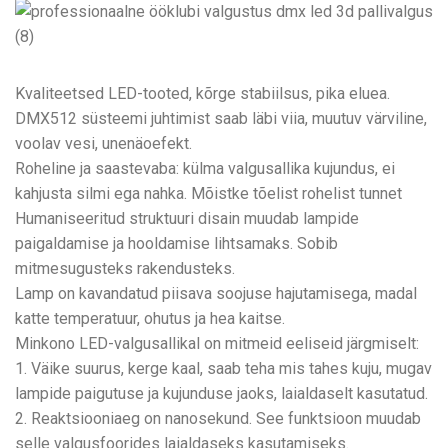
Kvaliteetsed LED-tooted, kõrge stabiilsus, pika eluea.
DMX512 süsteemi juhtimist saab läbi viia, muutuv värviline,
voolav vesi, unenäoefekt.
Roheline ja saastevaba: külma valgusallika kujundus, ei
kahjusta silmi ega nahka. Mõistke tõelist rohelist tunnet
Humaniseeritud struktuuri disain muudab lampide
paigaldamise ja hooldamise lihtsamaks. Sobib
mitmesugusteks rakendusteks.
Lamp on kavandatud piisava soojuse hajutamisega, madal
katte temperatuur, ohutus ja hea kaitse.
Minkono LED-valgusallikal on mitmeid eeliseid järgmiselt:
1. Väike suurus, kerge kaal, saab teha mis tahes kuju, mugav
lampide paigutuse ja kujunduse jaoks, laialdaselt kasutatud.
2. Reaktsiooniaeg on nanosekund. See funktsioon muudab
selle valgusfoorides laialdaseks kasutamiseks.