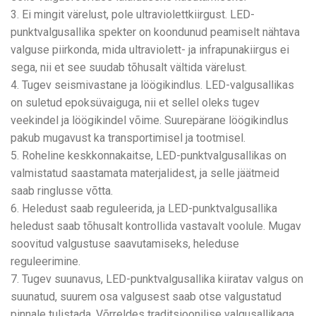
3. Ei mingit värelust, pole ultraviolettkiirgust. LED-
punktvalgusallika spekter on koondunud peamiselt nähtava
valguse piirkonda, mida ultraviolett- ja infrapunakiirgus ei
sega, nii et see suudab tõhusalt vältida värelust.
4. Tugev seismivastane ja löögikindlus. LED-valgusallikas
on suletud epoksüvaiguga, nii et sellel oleks tugev
veekindel ja löögikindel võime. Suurepärane löögikindlus
pakub mugavust ka transportimisel ja tootmisel.
5. Roheline keskkonnakaitse, LED-punktvalgusallikas on
valmistatud saastamata materjalidest, ja selle jäätmeid
saab ringlusse võtta.
6. Heledust saab reguleerida, ja LED-punktvalgusallika
heledust saab tõhusalt kontrollida vastavalt voolule. Mugav
soovitud valgustuse saavutamiseks, heleduse
reguleerimine.
7. Tugev suunavus, LED-punktvalgusallika kiiratav valgus on
suunatud, suurem osa valgusest saab otse valgustatud
pinnale tulistada. Võrreldes traditsioonilise valgusallikaga,