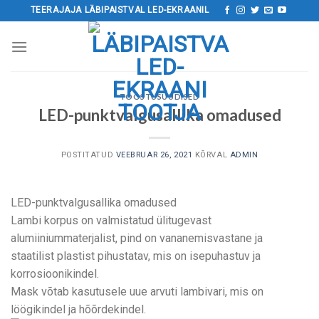
Mine
TEERAJAJA LÄBIPAISTVAL LED-EKRAANIL
sisu
juurde
TÖÖSTUSUUDISED
LED-punktvalgusallika omadused
POSTITATUD
VEEBRUAR 26, 2021
KÕRVAL
ADMIN
LED-punktvalgusallika omadused
Lambi korpus on valmistatud ülitugevast
alumiiniummaterjalist, pind on vananemisvastane ja
staatilist plastist pihustatav, mis on isepuhastuv ja
korrosioonikindel.
Mask võtab kasutusele uue arvuti lambivari, mis on
löögikindel ja hõõrdekindel.