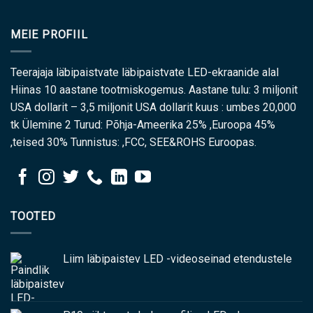
MEIE PROFIIL
Teerajaja läbipaistvate läbipaistvate LED-ekraanide alal
Hiinas 10 aastane tootmiskogemus. Aastane tulu: 3 miljonit
USA dollarit – 3,5 miljonit USA dollarit kuus : umbes 20,000
tk Ülemine 2 Turud: Põhja-Ameerika 25% ,Euroopa 45%
,teised 30% Tunnistus: ,FCC, SEE&ROHS Euroopas.
TOOTED
Liim läbipaistev LED -videoseinad etendustele