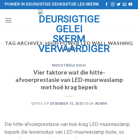
Slaan
PIONIER IN DEURSIGTIGE DEURSIGTIGE LED-SKERM
oor
na
inhoud
TAG ARCHIVES:
HIGH POWER LED WALL WASHING
LAMP
INDUSTRIËLE NUUS
Vier faktore wat die hitte-
afvoerprestasie van LED-muurwaslamp
met hoë krag beperk
GEPOS OP
DESEMBER 15, 2020
DEUR
ADMIN
Die hitte-afvoerprestasie van hoë-krag LED-muurwaslamp
beperk die lewensduur van LED-muurwaslamp buite, so