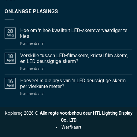
ONLANGSE PLASINGS
Hoe om 'n hoë kwaliteit LED-skermvervaardiger te
28
Mag
kies
aan
Kommentaar af
Hoe
om
Verskille tussen LED-filmskerm, kristal film skerm,
18
'n
April
en LED deursigtige skerm?
hoë
aan
Kommentaar af
kwaliteit
Verskille
LED-
tussen
Hoeveel is die prys van 'n LED deursigtige skerm
skermvervaardiger
16
LED-
te
April
per vierkante meter?
filmskerm,
kies
aan
Kommentaar af
kristal
Hoeveel
film
is
skerm,
die
en
Kopiereg 2026 ©
Alle regte voorbehou deur HTL Lighting Display
prys
LED
van
Co., LTD
deursigtige
'n
skerm?
Werfkaart
LED
deursigtige