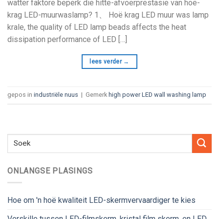
watter faktore beperk die hitte-afvoerprestasie van hoë-
krag LED-muurwaslamp? 1、 Hoë krag LED muur was lamp
krale,
the quality of LED lamp beads affects the heat
dissipation performance of LED
[…]
lees verder
→
gepos in
industriële nuus
|
Gemerk
high power LED wall washing lamp
ONLANGSE PLASINGS
Hoe om 'n hoë kwaliteit LED-skermvervaardiger te kies
Verskille tussen LED-filmskerm, kristal film skerm, en LED