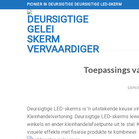
Slaan
PIONIER IN DEURSIGTIGE DEURSIGTIGE LED-SKERM
oor
na
inhoud
Toepassings v
GEPO
Deursigtige LED-skerms is 'n uitstekende keuse vir 
Kleinhandelvertoning: Deursigtige LED-skerms lewer
winkels en ander kleinhandelafsetpunte uit te stal.
visuele effekte met fisiese produkte te kombineer.