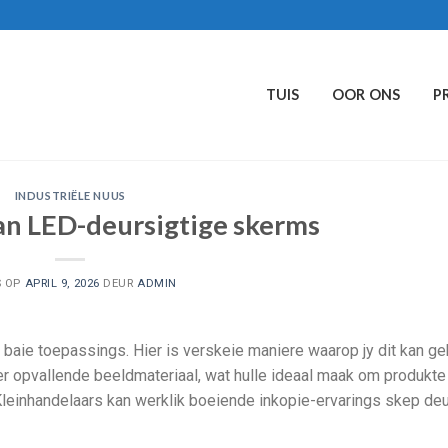
TUIS
OOR ONS
P
INDUSTRIËLE NUUS
an LED-deursigtige skerms
S OP
APRIL 9, 2026
DEUR
ADMIN
baie toepassings. Hier is verskeie maniere waarop jy dit kan geb
 opvallende beeldmateriaal, wat hulle ideaal maak om produkte 
 Kleinhandelaars kan werklik boeiende inkopie-ervarings skep deu