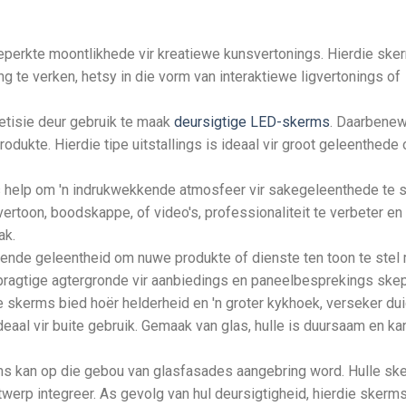
eperkte moontlikhede vir kreatiewe kunsvertonings. Hierdie ske
g te verken, hetsy in die vorm van interaktiewe ligvertonings of
petisie deur gebruik te maak
deursigtige LED-skerms
. Daarbene
odukte. Hierdie tipe uitstallings is ideaal vir groot geleenthede 
 help om 'n indrukwekkende atmosfeer vir sakegeleenthede te 
rtoon, boodskappe, of video's, professionaliteit te verbeter en
ak.
tekende geleentheid om nuwe produkte of dienste ten toon te stel
pragtige agtergronde vir aanbiedings en paneelbesprekings skep
skerms bied hoër helderheid en 'n groter kykhoek, verseker dui
deaal vir buite gebruik. Gemaak van glas, hulle is duursaam en ka
s kan op die gebou van glasfasades aangebring word. Hulle ske
werp integreer. As gevolg van hul deursigtigheid, hierdie skerm