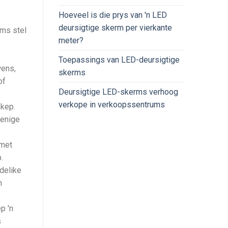
Hoeveel is die prys van 'n LED
deursigtige skerm per vierkante
rms stel
meter?
Toepassings van LED-deursigtige
wens,
skerms
of
Deursigtige LED-skerms verhoog
verkope in verkoopssentrums
skep.
 enige
 met
.
delike
n
p 'n
s