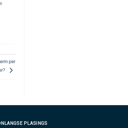
ge
kerm per
er?
ONLANGSE PLASINGS