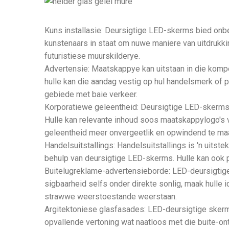
Kuns installasie: Deursigtige LED-skerms bied onb
kunstenaars in staat om nuwe maniere van uitdrukkin
futuristiese muurskilderye.
Advertensie: Maatskappye kan uitstaan ​​in die kom
hulle kan die aandag vestig op hul handelsmerk of pr
gebiede met baie verkeer.
Korporatiewe geleentheid: Deursigtige LED-skerms
Hulle kan relevante inhoud soos maatskappylogo's ve
geleentheid meer onvergeetlik en opwindend te ma
Handelsuitstallings: Handelsuitstallings is 'n uits
behulp van deursigtige LED-skerms. Hulle kan ook 
Buitelugreklame-advertensieborde: LED-deursigtige 
sigbaarheid selfs onder direkte sonlig, maak hulle i
strawwe weerstoestande weerstaan.
Argitektoniese glasfasades: LED-deursigtige skerm
opvallende vertoning wat naatloos met die buite-ont