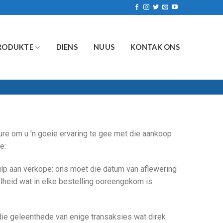
RODUKTE
DIENS
NUUS
KONTAK ONS
re om u 'n goeie ervaring te gee met die aankoop
e:
ulp aan verkope: ons moet die datum van aflewering
lheid wat in elke bestelling ooreengekom is.
 die geleenthede van enige transaksies wat direk