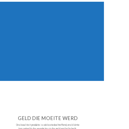
GELD DIE MOEITE WERD
Ons kwaliteit produkte is ook kostedoeltreffend, ons kliënte
kan sekerlik die waarde kry vir die geld wat hulle belê.