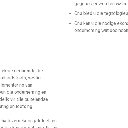
gegenereer word en wat in d
Ons bied u die tegnologies
Ons kan u die nodige ekon
onderneming wat deelneem
nspeksie gedurende die
arheidstoets, vestig
plementering van
 van die onderneming en
lik vir alle buitelandse
ring en toetsing
gehalteversekeringstelsel om
toetse kan weerstaan, elk van