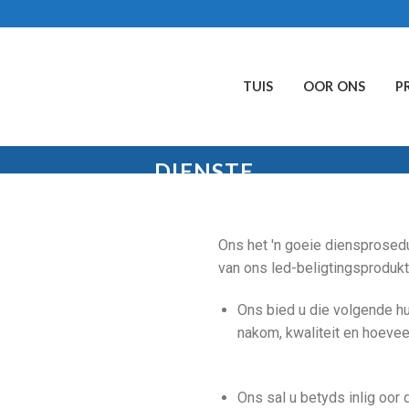
TUIS
OOR ONS
P
DIENSTE
Ons het 'n goeie diensprosedu
van ons led-beligtingsprodukt
Ons bied u die volgende h
nakom, kwaliteit en hoevee
Ons sal u betyds inlig oor