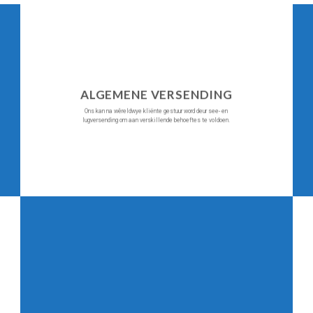
ALGEMENE VERSENDING
Ons kan na wêreldwye kliënte gestuur word deur see- en
lugversending om aan verskillende behoeftes te voldoen.