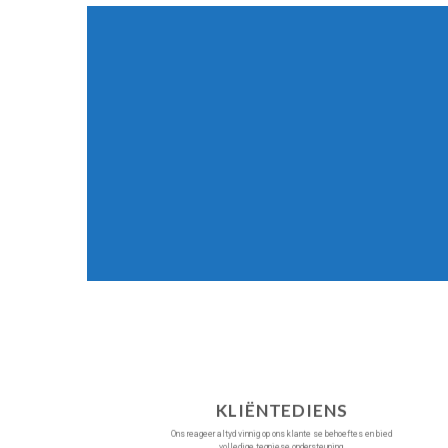
KLIËNTEDIENS
Ons reageer altyd vinnig op ons klante se behoeftes en bied
volledige tegniese ondersteuning.