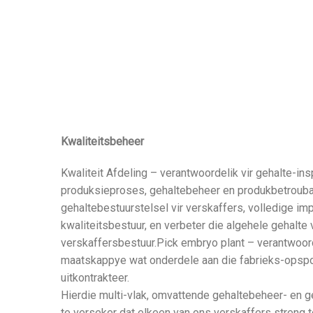
Kwaliteitsbeheer
Kwaliteit Afdeling – verantwoordelik vir gehalte-i
produksieproses, gehaltebeheer en produkbetrouba
gehaltebestuurstelsel vir verskaffers, volledige im
kwaliteitsbestuur, en verbeter die algehele gehalte
verskaffersbestuur.Pick embryo plant – verantwoorde
maatskappye wat onderdele aan die fabrieks-opspo
uitkontrakteer.
Hierdie multi-vlak, omvattende gehaltebeheer- en 
te verseker dat elkeen van ons verskaffers streng 