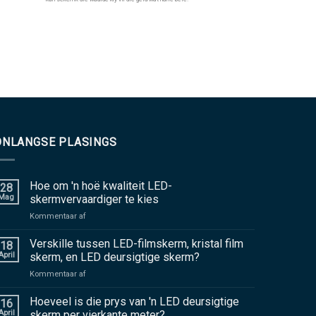
ONLANGSE PLASINGS
Hoe om 'n hoë kwaliteit LED-
28
Mag
skermvervaardiger te kies
aan
Kommentaar af
Hoe
om
Verskille tussen LED-filmskerm, kristal film
18
'n
April
skerm, en LED deursigtige skerm?
hoë
aan
Kommentaar af
kwaliteit
Verskille
LED-
tussen
Hoeveel is die prys van 'n LED deursigtige
skermvervaardiger
16
LED-
te
April
skerm per vierkante meter?