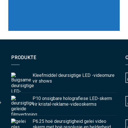
PRODUKTE
Kleefmiddel deursigtige LED -videomure
vir shows
P10 onsigbare holografiese LED-skerm
%
vir kristal-reklame-videoskerms
P6.25 hoë deursigtigheid gelei video
skerm met hoë resolusie en helderheid