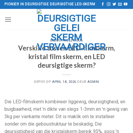
Slaan
PIONIER IN DEURSIGTIGE DEURSIGTIGE LED-SKERM
oor
na
inhoud
INDUSTRIËLE NUUS
Verskille tussen LED-filmskerm,
kristal film skerm, en LED
deursigtige skerm?
GEPOS OP
APRIL 18, 2026
DEUR
ADMIN
Die LED-filmskerm kombineer liggewig, deursigtigheid, en
buigbaarheid, met 'n dikte van slegs 1-3mm en 'n gewig van
3kg per vierkante meter. Dit is maklik om te installeer
sonder om die geboustruktuur te beskadig; Die
deursigtigheid van die kristalskerm bereik 95%, soos 'n