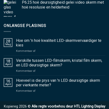
P6.25 hoë deursigtigheid gelei video skerm met
hoë resolusie en helderheid
ONLANGSE PLASINGS
Hoe om 'n hoë kwaliteit LED-skermvervaardiger te
28
Mag
kies
aan
Kommentaar af
Hoe
om
Verskille tussen LED-filmskerm, kristal film skerm,
18
'n
April
en LED deursigtige skerm?
hoë
aan
Kommentaar af
kwaliteit
Verskille
LED-
tussen
Hoeveel is die prys van 'n LED deursigtige skerm
skermvervaardiger
16
LED-
te
April
per vierkante meter?
filmskerm,
kies
aan
Kommentaar af
kristal
Hoeveel
film
is
skerm,
die
en
Kopiereg 2026 ©
Alle regte voorbehou deur HTL Lighting Display
prys
LED