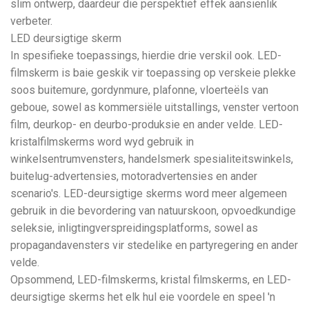
slim ontwerp, daardeur die perspektief effek aansienlik
verbeter.
LED deursigtige skerm
In spesifieke toepassings, hierdie drie verskil ook. LED-
filmskerm is baie geskik vir toepassing op verskeie plekke
soos buitemure, gordynmure, plafonne, vloerteëls van
geboue, sowel as kommersiële uitstallings, venster vertoon
film, deurkop- en deurbo-produksie en ander velde. LED-
kristalfilmskerms word wyd gebruik in
winkelsentrumvensters, handelsmerk spesialiteitswinkels,
buitelug-advertensies, motoradvertensies en ander
scenario's. LED-deursigtige skerms word meer algemeen
gebruik in die bevordering van natuurskoon, opvoedkundige
seleksie, inligtingverspreidingsplatforms, sowel as
propagandavensters vir stedelike en partyregering en ander
velde.
Opsommend, LED-filmskerms, kristal filmskerms, en LED-
deursigtige skerms het elk hul eie voordele en speel 'n