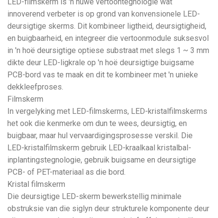
LED-filmskerm is 'n nuwe vertoontegnologie wat
innoverend verbeter is op grond van konvensionele LED-
deursigtige skerms. Dit kombineer ligtheid, deursigtigheid,
en buigbaarheid, en integreer die vertoonmodule suksesvol
in 'n hoë deursigtige optiese substraat met slegs 1 ~ 3 mm
dikte deur LED-ligkrale op 'n hoë deursigtige buigsame
PCB-bord vas te maak en dit te kombineer met 'n unieke
dekkleefproses.
Filmskerm
In vergelyking met LED-filmskerms, LED-kristalfilmskerms
het ook die kenmerke om dun te wees, deursigtig, en
buigbaar, maar hul vervaardigingsprosesse verskil. Die
LED-kristalfilmskerm gebruik LED-kraalkaal kristalbal-
inplantingstegnologie, gebruik buigsame en deursigtige
PCB- of PET-materiaal as die bord.
Kristal filmskerm
Die deursigtige LED-skerm bewerkstellig minimale
obstruksie van die siglyn deur strukturele komponente deur