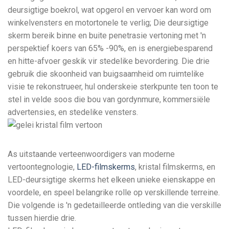
deursigtige boekrol, wat opgerol en vervoer kan word om
winkelvensters en motortonele te verlig; Die deursigtige
skerm bereik binne en buite penetrasie vertoning met 'n
perspektief koers van 65% -90%, en is energiebesparend
en hitte-afvoer geskik vir stedelike bevordering. Die drie
gebruik die skoonheid van buigsaamheid om ruimtelike
visie te rekonstrueer, hul onderskeie sterkpunte ten toon te
stel in velde soos die bou van gordynmure, kommersiële
advertensies, en stedelike vensters.
As uitstaande verteenwoordigers van moderne
vertoontegnologie,
LED-filmskerms
, kristal filmskerms, en
LED-deursigtige skerms het elkeen unieke eienskappe en
voordele, en speel belangrike rolle op verskillende terreine.
Die volgende is 'n gedetailleerde ontleding van die verskille
tussen hierdie drie.