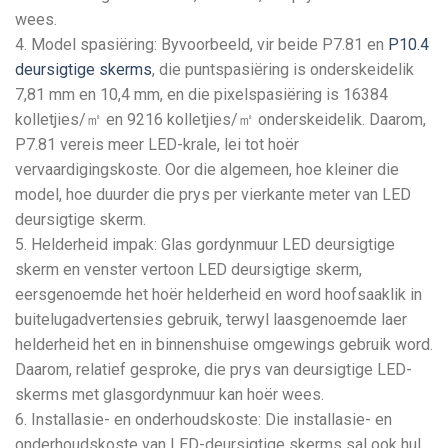
wees.
4. Model spasiëring: Byvoorbeeld, vir beide P7.81 en
P10.4
deursigtige skerms
, die puntspasiëring is onderskeidelik
7,81 mm en 10,4 mm, en die pixelspasiëring is 16384
kolletjies/㎡ en 9216 kolletjies/㎡ onderskeidelik. Daarom,
P7.81 vereis meer LED-krale, lei tot hoër
vervaardigingskoste. Oor die algemeen, hoe kleiner die
model, hoe duurder die prys per vierkante meter van LED
deursigtige skerm.
5. Helderheid impak: Glas gordynmuur LED deursigtige
skerm en venster vertoon LED deursigtige skerm,
eersgenoemde het hoër helderheid en word hoofsaaklik in
buitelugadvertensies gebruik, terwyl laasgenoemde laer
helderheid het en in binnenshuise omgewings gebruik word.
Daarom, relatief gesproke, die prys van deursigtige LED-
skerms met glasgordynmuur kan hoër wees.
6. Installasie- en onderhoudskoste: Die installasie- en
onderhoudskoste van LED-deursigtige skerms sal ook hul