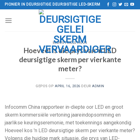
Slaan
PIONIER IN DEURSIGTIGE DEURSIGTIGE LED-SKERM
oor
na
inhoud
INDUSTRIËLE NUUS
Hoeveel is die prys van 'n LED
deursigtige skerm per vierkante
meter?
GEPOS OP
APRIL 16, 2026
DEUR
ADMIN
Infocomm China rapporteer in-diepte oor LED en groot
skerm kommersiële vertoning jaareindopsomming en
jaarlikse keuringseremonie, met toekennings aangekondig
Hoeveel kos 'n LED deursigtige skerm per vierkante meter?
Volgens die huidige mark situasie, die prys van LED-