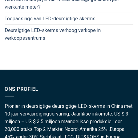
vierkante meter?
Toepassings van LED-deursigtige skerms
Deursigtige LED-skerms verhoog verkope in
verkoopssentrums
ONS PROFIEL
Pionier in deursigtige deursigtige LED-skerms in China met
10 jaar vervaardigingservaring. Jaarlikse inkomste: US $ 3
miljoen – US $ 3,5 miljoen maandelikse produksie : oor
20,000 stuks Top 2 Markte: Noord-Amerika 25% ,Europa
45% ,ander 30% Sertifikaat: ,FCC, DIT&ROHS in Europa.