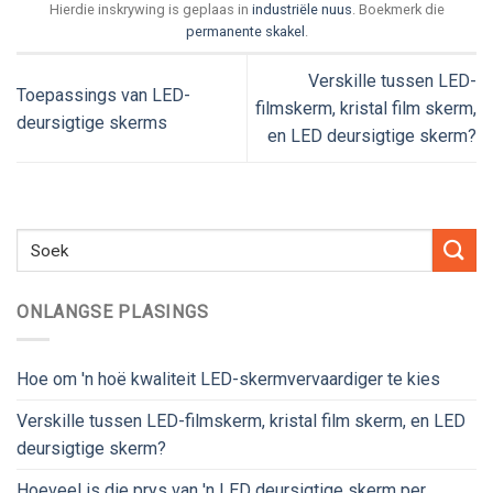
Hierdie inskrywing is geplaas in
industriële nuus
. Boekmerk die
permanente skakel
.
Verskille tussen LED-
Toepassings van LED-
filmskerm, kristal film skerm,
deursigtige skerms
en LED deursigtige skerm?
ONLANGSE PLASINGS
Hoe om 'n hoë kwaliteit LED-skermvervaardiger te kies
Verskille tussen LED-filmskerm, kristal film skerm, en LED
deursigtige skerm?
Hoeveel is die prys van 'n LED deursigtige skerm per