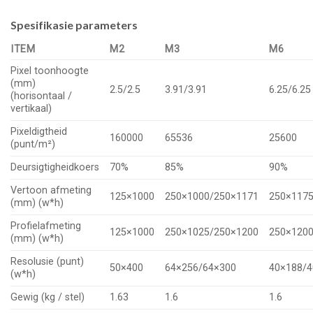
Spesifikasie parameters
ITEM
M2
M3
M6
Pixel toonhoogte
(mm)
2.5/2.5
3.91/3.91
6.25/6.25
(horisontaal /
vertikaal)
Pixeldigtheid
160000
65536
25600
(punt/m²)
Deursigtigheidkoers
70%
85%
90%
Vertoon afmeting
125×1000
250×1000/250×1171
250×117
(mm) (w*h)
Profielafmeting
125×1000
250×1025/250×1200
250×120
(mm) (w*h)
Resolusie (punt)
50×400
64×256/64×300
40×188/4
(w*h)
Gewig (kg / stel)
1.63
1.6
1.6