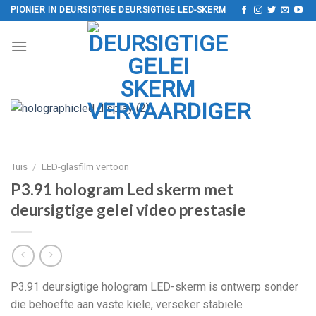
Slaan
PIONIER IN DEURSIGTIGE DEURSIGTIGE LED-SKERM
oor
na
inhoud
Tuis
/
LED-glasfilm vertoon
P3.91 hologram Led skerm met
deursigtige gelei video prestasie
P3.91 deursigtige hologram LED-skerm is ontwerp sonder
die behoefte aan vaste kiele, verseker stabiele