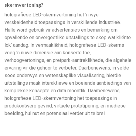
skermvertoning?
holografiese LED-skermvertoning het 'n wye
verskeidenheid toepassings in verskillende industrieë.
Hulle word gebruik vir advertensies en bemarking om
opvallende en onvergeetlike uitstallings te skep wat kliënte
lok’ aandag. In vermaaklikheid, holografiese LED-skerms
voeg 'n nuwe dimensie aan konserte toe,
verhoogvertonings, en pretpark-aantreklikhede, die algehele
ervaring vir die gehoor te verbeter. Daarbenewens, in velde
soos onderwys en wetenskaplike visualisering, hierdie
uitstallings maak interaktiewe en boeiende aanbiedings van
komplekse konsepte en data moontlik. Daarbenewens,
holografiese LED-skermvertoning het toepassings in
produkontwerp gevind, virtuele prototipering, en mediese
beelding, hul nut en potensiaal verder uit te brei.