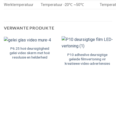
Werktemperatuur
Temperatuur -20℃ ~50℃
Tempera
VERWANTE PRODUKTE
P6.25 hoë deursigtigheid
gelei video skerm met hoë
P10 adhesilve deursigtige
resolusie en helderheid
geleide filmvertoning vir
kreatiewe video-advertensies