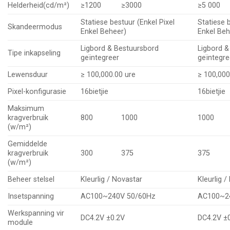
Helderheid(cd/m²)
≥1200
≥3000
≥5 000
Statiese bestuur (Enkel Pixel
Statiese 
Skandeermodus
Enkel Beheer)
Enkel Beh
Ligbord & Bestuursbord
Ligbord &
Tipe inkapseling
geïntegreer
geïntegre
Lewensduur
≥ 100,000.00 ure
≥ 100,000
Pixel-konfigurasie
16bietjie
16bietjie
Maksimum
kragverbruik
800
1000
1000
(w/m²)
Gemiddelde
kragverbruik
300
375
375
(w/m²)
Beheer stelsel
Kleurlig / Novastar
Kleurlig 
Insetspanning
AC100~240V 50/60Hz
AC100~2
Werkspanning vir
DC4.2V ±0.2V
DC4.2V ±
module