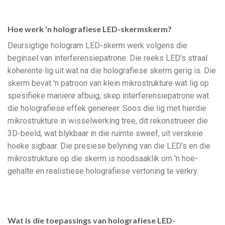
Hoe werk 'n holografiese LED-skermskerm?
Deursigtige hologram LED-skerm werk volgens die
beginsel van interferensiepatrone. Die reeks LED's straal
koherente lig uit wat na die holografiese skerm gerig is. Die
skerm bevat 'n patroon van klein mikrostrukture wat lig op
spesifieke maniere afbuig, skep interferensiepatrone wat
die holografiese effek genereer. Soos die lig met hierdie
mikrostrukture in wisselwerking tree, dit rekonstrueer die
3D-beeld, wat blykbaar in die ruimte sweef, uit verskeie
hoeke sigbaar. Die presiese belyning van die LED's en die
mikrostrukture op die skerm is noodsaaklik om 'n hoë-
gehalte en realistiese holografiese vertoning te verkry.
Wat is die toepassings van holografiese LED-