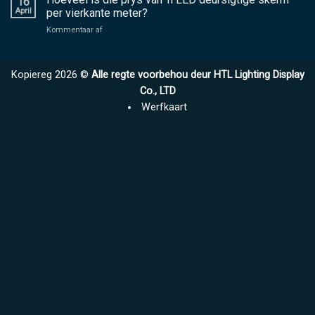
16
LED-
te
April
per vierkante meter?
filmskerm,
kies
aan
Kommentaar af
kristal
Hoeveel
film
is
skerm,
die
en
Kopiereg 2026 ©
Alle regte voorbehou deur HTL Lighting Display
prys
LED
van
Co., LTD
deursigtige
'n
skerm?
Werfkaart
LED
deursigtige
skerm
per
vierkante
meter?