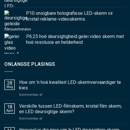
P10 onsigbare holografiese LED-skerm vir
kristal-reklame-videoskerms
P6.25 hoë deursigtigheid gelei video skerm met
hoë resolusie en helderheid
ONLANGSE PLASINGS
Hoe om 'n hoë kwaliteit LED-skermvervaardiger te
28
Mag
kies
aan
Kommentaar af
Hoe
om
Verskille tussen LED-filmskerm, kristal film skerm,
18
'n
April
en LED deursigtige skerm?
hoë
aan
Kommentaar af
kwaliteit
Verskille
LED-
tussen
Hoeveel is die prys van 'n LED deursigtige skerm
skermvervaardiger