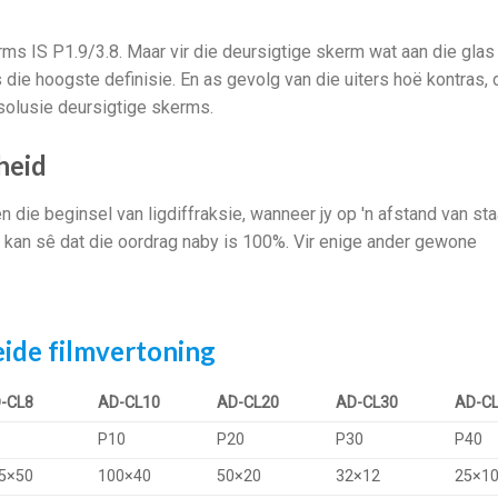
s IS P1.9/3.8. Maar vir die deursigtige skerm wat aan die glas
die hoogste definisie. En as gevolg van die uiters hoë kontras, d
solusie deursigtige skerms.
heid
n die beginsel van ligdiffraksie, wanneer jy op 'n afstand van st
Jy kan sê dat die oordrag naby is 100%. Vir enige ander gewone
eide filmvertoning
-CL8
AD-CL10
AD-CL20
AD-CL30
AD-C
P10
P20
P30
P40
5×50
100×40
50×20
32×12
25×1