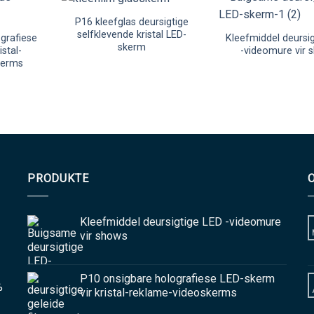
P16 kleefglas deursigtige
selfklevende kristal LED-
grafiese
Kleefmiddel deursi
skerm
istal-
-videomure vir 
kerms
PRODUKTE
Kleefmiddel deursigtige LED -videomure
vir shows
P10 onsigbare holografiese LED-skerm
%
vir kristal-reklame-videoskerms