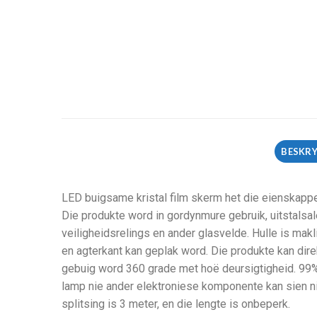
BESKR
LED buigsame kristal film skerm het die eienskappe v
Die produkte word in gordynmure gebruik, uitstals
veiligheidsrelings en ander glasvelde. Hulle is makl
en agterkant kan geplak word. Die produkte kan dir
gebuig word 360 grade met hoë deursigtigheid. 99%
lamp nie ander elektroniese komponente kan sien nie
splitsing is 3 meter, en die lengte is onbeperk.