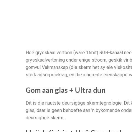
Hoë grysskaal vertoon (ware 16bit) RGB-kanaal neem
grysskaalvertoning onder enige stroom, geskik vir 
gomvul Vakmanskap (die skerm het sy eie viskositei
sterk adsorpsiekrag, en die inherente eienskappe va
Gom aan glas + Ultra dun
Dit is die nuutste deursigtige skermtegnologie. Dit
glas, daar is geen behoefte aan 'n bykomende onder
deursigtige skerm.