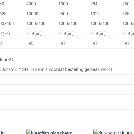
50
4000
1000
384
250
625
10000
2500
1024
625
00×400
1000×400
1000×400
1000×400
1000
. 4(㎡)
0 . 4(㎡)
0 . 4(㎡)
0 . 4(㎡)
0 . 4(
0
>95
>97
>97
>97
tuur-IC
d/m2; * Stel in kennis voordat bestelling geplaas word)