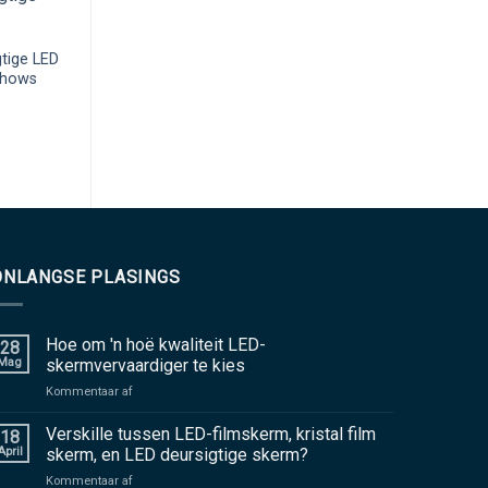
P6.25 hoë deursigtigheid
P3.91 hologram L
gelei video skerm met hoë
met deursigtige ge
gtige LED
resolusie en helderheid
prestasie
shows
ONLANGSE PLASINGS
Hoe om 'n hoë kwaliteit LED-
28
Mag
skermvervaardiger te kies
aan
Kommentaar af
Hoe
om
Verskille tussen LED-filmskerm, kristal film
18
'n
April
skerm, en LED deursigtige skerm?
hoë
aan
Kommentaar af
kwaliteit