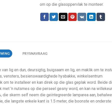
om op die glasoppervlak te monteer.
YWING
PRYSNAVRAAG
an lig en dun, deursigtig, buigsaam en lig, en maklik om te insta
ale, vensters, besienswaardighede hysbakke, winkelsentrum
ik om te installeer en kan direk op die glas geplak word. Beide d
ek met 'n nutsmes op die perseel gesny word, en kan na willekeu
, die skerm self neem die geïntegreerde lamparea aan, behalwe
, die langste enkele kant is 1.5 meter, die boonste en onderste