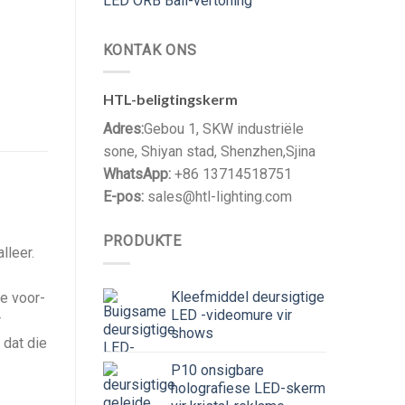
LED ORB Ball-vertoning
KONTAK ONS
HTL-beligtingskerm
Adres:
Gebou 1, SKW industriële
sone, Shiyan stad, Shenzhen,Sjina
WhatsApp:
+86 13714518751
E-pos:
sales@htl-lighting.com
PRODUKTE
lleer.
Kleefmiddel deursigtige
ie voor-
LED -videomure vir
r
shows
 dat die
P10 onsigbare
holografiese LED-skerm