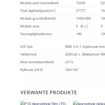
Module pixel hoeveelheid
10240
62
Pixel digtheid(pixel/m²)
27777
15
Module grootte(BxHxD)
1000×400
10
Module area
0 . 4(㎡)
0 
Deursigtigheidskoers
>85
>9
LED-tipe
SMD 3-in-1 ingeboude bes
Helderheid
2000cd/㎡ (Maksimum 4000c
Kleur konsekwentheid
≥97％
Kykhoek (H×V)
160×160
VERWANTE PRODUKTE