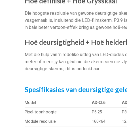
Hoë definisie + Hoë Grysskaal
Die hoogste resolusie van gewone deursigtige skerm
vasgemaak is, insluitend die LED-filmskerm, P3.9 is 
'n baie beter vertoon-effek bring as gewone hoë-re
Hoë deursigtigheid + Hoë helder
Met die hulp van 'n redelike uitleg van LED-diodes e
meter of meer, jy kan glad nie die skerm sien nie. 
deursigtige skerms, dit is ondenkbaar.
Spesifikasies van deursigtige gel
Model
AD-CL6
AD
Pixel-toonhoogte
P6.25
P8
Module resolusie
160×64
12