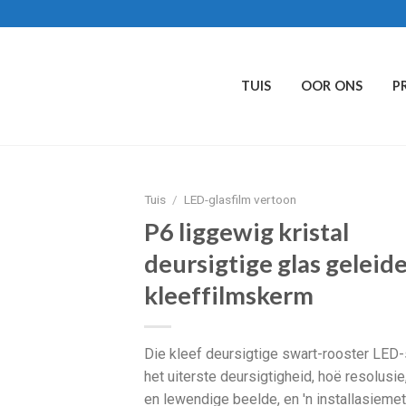
TUIS
OOR ONS
P
Tuis
/
LED-glasfilm vertoon
P6 liggewig kristal
deursigtige glas geleid
kleeffilmskerm
Die kleef deursigtige swart-rooster LED
het uiterste deursigtigheid, hoë resolusie
en lewendige beelde, en 'n installasieme