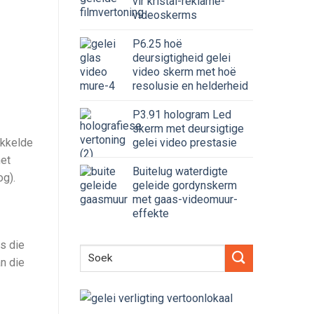
vir kristal-reklame-
videoskerms
P6.25 hoë
deursigtigheid gelei
video skerm met hoë
resolusie en helderheid
P3.91 hologram Led
skerm met deursigtige
gelei video prestasie
ikkelde
het
Buitelug waterdigte
og).
geleide gordynskerm
met gaas-videomuur-
effekte
s die
n die