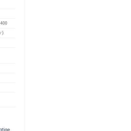
×400
㎡)