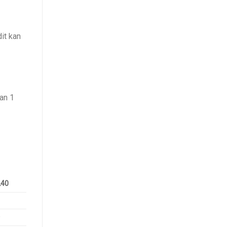
it kan
aan 1
L40
0