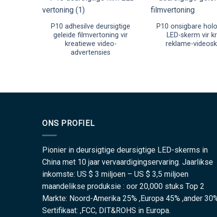
P10 adhesilve deursigtige
P10 onsigbare holo
geleide filmvertoning vir
LED-skerm vir kr
kreatiewe video-
reklame-videos
advertensies
ONS PROFIEL
Pionier in deursigtige deursigtige LED-skerms in
China met 10 jaar vervaardigingservaring. Jaarlikse
inkomste: US $ 3 miljoen – US $ 3,5 miljoen
maandelikse produksie : oor 20,000 stuks Top 2
Markte: Noord-Amerika 25% ,Europa 45% ,ander 30
Sertifikaat: ,FCC, DIT&ROHS in Europa.