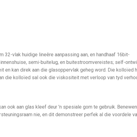
 32-vlak huidige lineêre aanpassing aan, en handhaaf 16bit-
binnenshuise, semi-buitelug, en buitestroomvereistes; self-ontw
t en kan direk aan die glasoppervlak geheg word. Die kolloïed 
n die kolloïed sal ook die viskositeit met verloop van tyd verho
 kan ook aan glas kleef deur 'n spesiale gom te gebruik. Benewen
steuningsraam nie, en dit demonstreer perfek al die voordele va