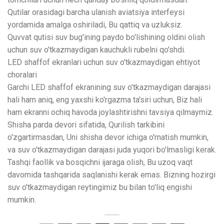
Qutilar orasidagi barcha ulanish aviatsiya interfeysi
yordamida amalga oshiriladi, Bu qattiq va uzluksiz.
Quvvat qutisi suv bug'ining paydo bo'lishining oldini olish
uchun suv o'tkazmaydigan kauchukli rubelni qo'shdi.
LED shaffof ekranlari uchun suv o'tkazmaydigan ehtiyot
choralari
Garchi LED shaffof ekranining suv o'tkazmaydigan darajasi
hali ham aniq, eng yaxshi ko'rgazma ta'siri uchun, Biz hali
ham ekranni ochiq havoda joylashtirishni tavsiya qilmaymiz.
Shisha parda devori sifatida, Qurilish tarkibini
o'zgartirmasdan, Uni shisha devor ichiga o'rnatish mumkin,
va suv o'tkazmaydigan darajasi juda yuqori bo'lmasligi kerak.
Tashqi faollik va bosqichni ijaraga olish, Bu uzoq vaqt
davomida tashqarida saqlanishi kerak emas. Bizning hozirgi
suv o'tkazmaydigan reytingimiz bu bilan to'liq engishi
mumkin.