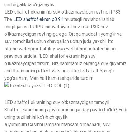
uni birgalikda o'rganaylik.
LED shaffof ekranining suv o'tkazmaydigan reytingi IP33
The
LED shaffof ekran p3.91
mustaqil ravishda ishlab
chiqilgan va RUIPU innovatsiyasi hozirda IP33 suv
o'tkazmaydigan reytingiga ega. Qisqa muddatli yomg'ir va
suv tomchilari uchun chayqalish uchun juda yaxshi.
Its
strong waterproof ability was well demonstrated in our
previous article
: “LED shaffof ekranining suv
o'tkazmaydigan ta'siri”. Biz hammamiz ekranga suv quyamiz,
and the imaging effect was not affected at all
. Yomg'ir
yog'sa ham, Men hali ham tashqarida turdim.
LED shaffof ekranining suv o'tkazmaydigan tamoyili
Shaffof ekranlarning ajoyib oqishi qanday paydo bo'ldi? Endi
uning tuzilishini ko'rib chiqaylik.
Alyuminum Casinni lampani mahkam o'rnashadi, suv
tomchilari uchun hech qanday bo'shliq qoldirmasdan.