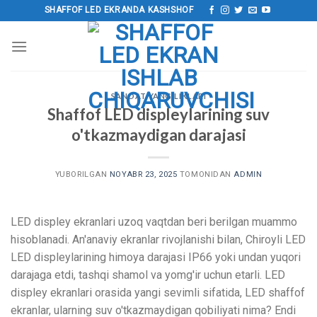
Tarkibga
SHAFFOF LED EKRANDA KASHSHOF
o‘tish
SANOAT YANGILIKLARI
Shaffof LED displeylarining suv
o'tkazmaydigan darajasi
YUBORILGAN
NOYABR 23, 2025
TOMONIDAN
ADMIN
LED displey ekranlari uzoq vaqtdan beri berilgan muammo
hisoblanadi. An'anaviy ekranlar rivojlanishi bilan, Chiroyli LED
LED displeylarining himoya darajasi IP66 yoki undan yuqori
darajaga etdi, tashqi shamol va yomg'ir uchun etarli. LED
displey ekranlari orasida yangi sevimli sifatida, LED shaffof
ekranlar, ularning suv o'tkazmaydigan qobiliyati nima? Endi