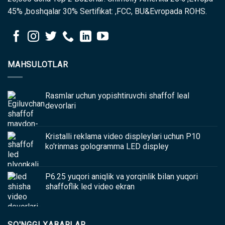
45% ,boshqalar 30% Sertifikat: ,FCC, BU&Evropada ROHS.
MAHSULOTLAR
Rasmlar uchun yopishtiruvchi shaffof leal
devorlari
Kristalli reklama video displeylari uchun P10
ko'rinmas gologramma LED displey
P6.25 yuqori aniqlik va yorqinlik bilan yuqori
shaffoflik led video ekran
SO'NGGI XABARLAR