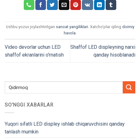
Ushbu yozuv joylashtirilgan
sanoat yangiliklari
. Xatcho‘plar qiling
doimiy
havola
.
Video devorlar uchun LED
Shaffof LED displeyning narxi
shaffof ekranlarini o'rnatish
qanday hisoblanadi
SO'NGGI XABARLAR
Yuqori sifatli LED displey ishlab chiqaruvchisini qanday
tanlash mumkin