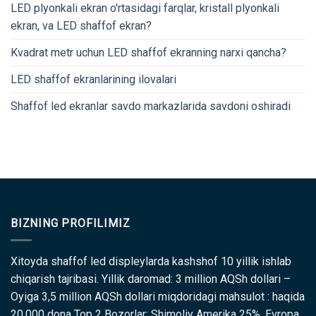
LED plyonkali ekran o'rtasidagi farqlar, kristall plyonkali
ekran, va LED shaffof ekran?
Kvadrat metr uchun LED shaffof ekranning narxi qancha?
LED shaffof ekranlarining ilovalari
Shaffof led ekranlar savdo markazlarida savdoni oshiradi
BIZNING PROFILIMIZ
Xitoyda shaffof led displeylarda kashshof 10 yillik ishlab
chiqarish tajribasi. Yillik daromad: 3 million AQSh dollari –
Oyiga 3,5 million AQSh dollari miqdoridagi mahsulot : haqida
20,000 dona Top 2 Bozorlar: Shimoliy Amerika 25% ,Evropa