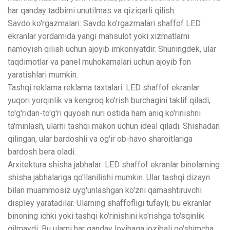
har qanday tadbirni unutilmas va qiziqarli qilish.
Savdo ko'rgazmalari: Savdo ko'rgazmalari shaffof LED
ekranlar yordamida yangi mahsulot yoki xizmatlarni
namoyish qilish uchun ajoyib imkoniyatdir. Shuningdek, ular
taqdimotlar va panel muhokamalari uchun ajoyib fon
yaratishlari mumkin.
Tashqi reklama reklama taxtalari: LED shaffof ekranlar
yuqori yorqinlik va kengroq ko'rish burchagini taklif qiladi,
to'g'ridan-to'g'ri quyosh nuri ostida ham aniq ko'rinishni
ta'minlash, ularni tashqi makon uchun ideal qiladi. Shishadan
qilingan, ular bardoshli va og'ir ob-havo sharoitlariga
bardosh bera oladi.
Arxitektura shisha jabhalar: LED shaffof ekranlar binolarning
shisha jabhalariga qo'llanilishi mumkin. Ular tashqi dizayn
bilan muammosiz uyg'unlashgan ko'zni qamashtiruvchi
displey yaratadilar. Ularning shaffofligi tufayli, bu ekranlar
binoning ichki yoki tashqi ko'rinishini ko'rishga to'sqinlik
qilmaydi. Bu ularni har qanday loyihaga jozibali qo'shimcha