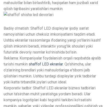
mahsulotlar bilan birlashtirib, haqiqatan ham jozibali xarid
qilish tajribasini yaratishlari mumkin.
Badiiy o'rnatish: Shaffof LED displeylar ijodiy san'at
namoyishlari uchun cheksiz imkoniyatlarni taqdim etadi.
Ushbu ekranlar rassomlarga ifodaning yangi yo'llarini kashf
qilish imkonini beradi, interaktiv yorug'lik shoulari yoki
futuristik devoriy rasmlar ko'rinishida bo'lsin.
Reklama: Kompaniyalar foydalanish orqali raqobatda ajralib
turishi mumkin
shaffof LED ekranlar
. Qo'shimcha, ular
o'zlarining brendlari yoki mahsulotlariga e'tiborni jalb
qilishlari mumkin. Ushbu turdagi displeylar yirik tadbirlar
yoki katta tirbandlik joylari uchun ideal.
Korporativ tadbir: Shaffof LED ekranlar biznes tadbirlari
uchun ta'sirchan muhit yaratishga yordam beradi. Ular
kompaniya logotiplari kabi tegishli tarkibni ko'rsatishi
mumkin, xabarlar, yoki videolar, professionallikni oshirish va