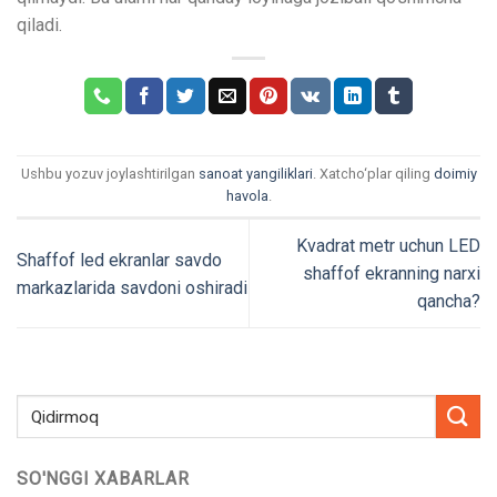
qiladi.
Ushbu yozuv joylashtirilgan
sanoat yangiliklari
. Xatcho‘plar qiling
doimiy
havola
.
Kvadrat metr uchun LED
Shaffof led ekranlar savdo
shaffof ekranning narxi
markazlarida savdoni oshiradi
qancha?
SO'NGGI XABARLAR