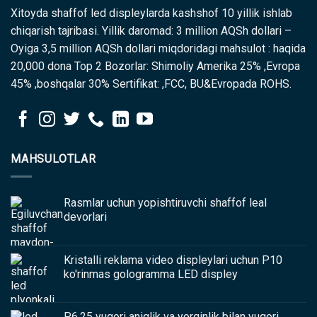
Xitoyda shaffof led displeylarda kashshof 10 yillik ishlab
chiqarish tajribasi. Yillik daromad: 3 million AQSh dollari –
Oyiga 3,5 million AQSh dollari miqdoridagi mahsulot : haqida
20,000 dona Top 2 Bozorlar: Shimoliy Amerika 25% ,Evropa
45% ,boshqalar 30% Sertifikat: ,FCC, BU&Evropada ROHS.
MAHSULOTLAR
Rasmlar uchun yopishtiruvchi shaffof leal
devorlari
Kristalli reklama video displeylari uchun P10
ko'rinmas gologramma LED displey
P6.25 yuqori aniqlik va yorqinlik bilan yuqori