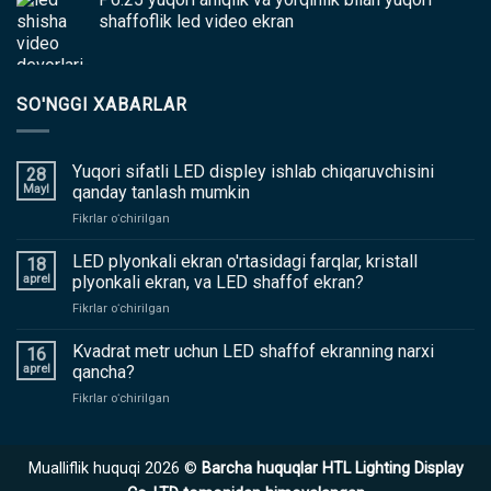
shaffoflik led video ekran
SO'NGGI XABARLAR
Yuqori sifatli LED displey ishlab chiqaruvchisini
28
Mayl
qanday tanlash mumkin
yoqilgan
Fikrlar oʻchirilgan
Yuqori
sifatli
LED plyonkali ekran o'rtasidagi farqlar, kristall
18
LED
aprel
plyonkali ekran, va LED shaffof ekran?
displey
yoqilgan
Fikrlar oʻchirilgan
ishlab
LED
chiqaruvchisini
plyonkali
Kvadrat metr uchun LED shaffof ekranning narxi
qanday
16
ekran
tanlash
aprel
qancha?
o'rtasidagi
mumkin
yoqilgan
Fikrlar oʻchirilgan
farqlar,
Kvadrat
kristall
metr
plyonkali
uchun
ekran,
Mualliflik huquqi 2026 ©
Barcha huquqlar HTL Lighting Display
LED
va
shaffof