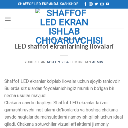
Tarkibga
SHAFFOF LED EKRANDA KASHSHOF
o‘tish
SANOAT YANGILIKLARI
LED shaffof ekranlarining ilovalari
YUBORILGAN
APREL 9, 2026
TOMONIDAN
ADMIN
Shaffof LED ekranlar ko'plab ilovalar uchun ajoyib tanlovdir.
Bu erda siz ulardan foydalanishingiz mumkin bo'lgan bir
necha usullar mavjud:
Chakana savdo displeyi: Shaffof LED ekranlar ko'zni
qamashtiruvchi ingl, ularni do'konlarda va boshqa chakana
savdo nuqtalarida mahsulotlarni namoyish qilish uchun ideal
qiladi. Chakana sotuvchilar vizual effektlarni jismoniy