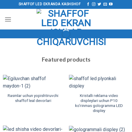
Tarkibga
SHAFFOF LED EKRANDA KASHSHOF
o‘tish
Featured products
Rasmlar uchun yopishtiruvchi
Kristalli reklama video
shaffof leal devorlari
displeylari uchun P10
ko'rinmas gologramma LED
displey