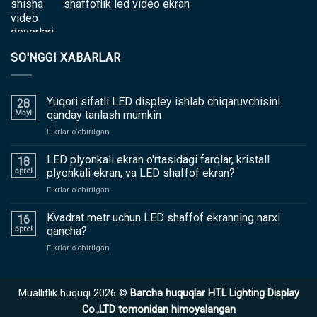
shaffoflik led video ekran
SO'NGGI XABARLAR
Yuqori sifatli LED displey ishlab chiqaruvchisini
28
Mayl
qanday tanlash mumkin
yoqilgan
Fikrlar oʻchirilgan
Yuqori
sifatli
LED plyonkali ekran o'rtasidagi farqlar, kristall
18
LED
aprel
plyonkali ekran, va LED shaffof ekran?
displey
yoqilgan
Fikrlar oʻchirilgan
ishlab
LED
chiqaruvchisini
plyonkali
Kvadrat metr uchun LED shaffof ekranning narxi
qanday
16
ekran
tanlash
aprel
qancha?
o'rtasidagi
mumkin
yoqilgan
Fikrlar oʻchirilgan
farqlar,
Kvadrat
kristall
metr
plyonkali
uchun
ekran,
Mualliflik huquqi 2026 ©
Barcha huquqlar HTL Lighting Display
LED
va
shaffof
Co.,LTD tomonidan himoyalangan
LED