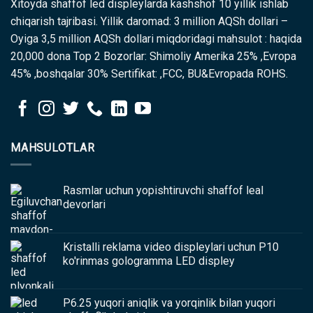
Xitoyda shaffof led displeylarda kashshof 10 yillik ishlab
chiqarish tajribasi. Yillik daromad: 3 million AQSh dollari –
Oyiga 3,5 million AQSh dollari miqdoridagi mahsulot : haqida
20,000 dona Top 2 Bozorlar: Shimoliy Amerika 25% ,Evropa
45% ,boshqalar 30% Sertifikat: ,FCC, BU&Evropada ROHS.
MAHSULOTLAR
Rasmlar uchun yopishtiruvchi shaffof leal
devorlari
Kristalli reklama video displeylari uchun P10
ko'rinmas gologramma LED displey
P6.25 yuqori aniqlik va yorqinlik bilan yuqori