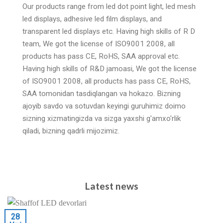
Our products range from led dot point light
,
led mesh
led displays
,
adhesive led film displays
,
and
transparent led displays etc
.
Having high skills of R D
team
,
We got the license of ISO9001
2008,
all
products has pass CE
,
RoHS
,
SAA approval etc
.
Having high skills of R
&D jamoasi,
We got the license
of ISO9001
2008,
all products has pass CE
,
RoHS
,
SAA tomonidan tasdiqlangan va hokazo. Bizning
ajoyib savdo va sotuvdan keyingi guruhimiz doimo
sizning xizmatingizda va sizga yaxshi g'amxo'rlik
qiladi, bizning qadrli mijozimiz.
Latest news
28