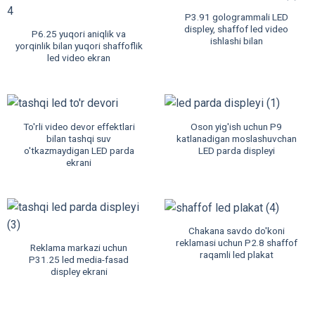
P3.91 gologrammali LED
displey, shaffof led video
P6.25 yuqori aniqlik va
ishlashi bilan
yorqinlik bilan yuqori shaffoflik
led video ekran
To'rli video devor effektlari
Oson yig'ish uchun P9
bilan tashqi suv
katlanadigan moslashuvchan
o'tkazmaydigan LED parda
LED parda displeyi
ekrani
Chakana savdo do'koni
reklamasi uchun P2.8 shaffof
Reklama markazi uchun
raqamli led plakat
P31.25 led media-fasad
displey ekrani