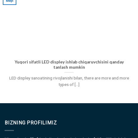
Mayl
Yuqori sifatli LED displey ishlab chiqaruvchisini qanday
tanlash mumkin
LED displey sanoatining rivojlanishi bilan,
there are more and more
types of
[...]
BIZNING PROFILIMIZ