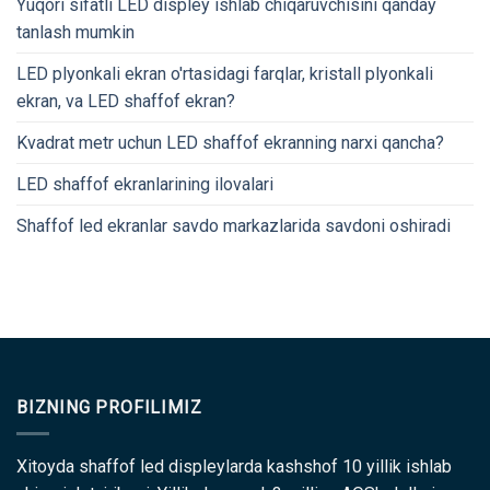
Yuqori sifatli LED displey ishlab chiqaruvchisini qanday
tanlash mumkin
LED plyonkali ekran o'rtasidagi farqlar, kristall plyonkali
ekran, va LED shaffof ekran?
Kvadrat metr uchun LED shaffof ekranning narxi qancha?
LED shaffof ekranlarining ilovalari
Shaffof led ekranlar savdo markazlarida savdoni oshiradi
BIZNING PROFILIMIZ
Xitoyda shaffof led displeylarda kashshof 10 yillik ishlab