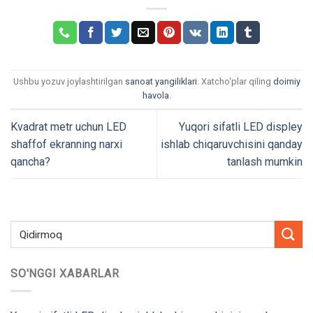
Ushbu yozuv joylashtirilgan
sanoat yangiliklari
. Xatcho‘plar qiling
doimiy
havola
.
Kvadrat metr uchun LED
Yuqori sifatli LED displey
shaffof ekranning narxi
ishlab chiqaruvchisini qanday
qancha?
tanlash mumkin
SO'NGGI XABARLAR