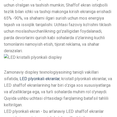
uchun o'ralgan va tashish mumkin; Shaffof ekran istiqbolli
tezlik bilan ichki va tashqi makonga kirish ekraniga erishadi
65% -90%, va shaharni ilgari surish uchun mos energiya
tejash va issiqlik tarqalishi. Uchtasi fazoviy ko'rishni tiklash
uchun moslashuvchanlikning go'zalligidan foydalanadi,
parda devorlarini qurish kabi sohalarda o'zlarining kuchli
tomonlarini namoyish etish, tijorat reklama, va shahar
derazalari.
Zamonaviy displey texnologiyasining taniqli vakillari
sifatida,
LED plyonkali ekranlar
, kristall plyonkali ekranlar, va
LED shaffof ekranlarining har biri o'ziga xos xususiyatlarga
va afzalliklarga ega, va turli sohalarda muhim rol o'ynaydi.
Quyida ushbu uchtasi o'rtasidagi farqlarning batafsil tahlili
keltirilgan.
LED plyonkali ekran - bu an'anaviy LED shaffof ekranlar