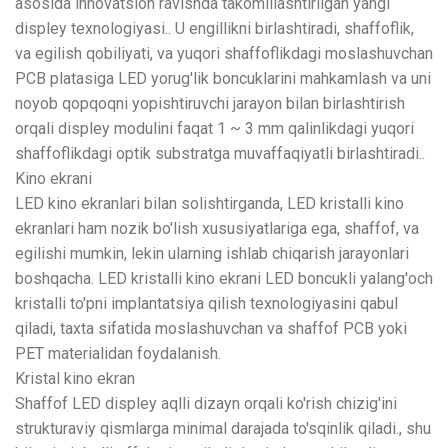
asosida innovatsion ravishda takomillashtirilgan yangi
displey texnologiyasi.. U engillikni birlashtiradi, shaffoflik,
va egilish qobiliyati, va yuqori shaffoflikdagi moslashuvchan
PCB platasiga LED yorug'lik boncuklarini mahkamlash va uni
noyob qopqoqni yopishtiruvchi jarayon bilan birlashtirish
orqali displey modulini faqat 1 ~ 3 mm qalinlikdagi yuqori
shaffoflikdagi optik substratga muvaffaqiyatli birlashtiradi..
Kino ekrani
LED kino ekranlari bilan solishtirganda, LED kristalli kino
ekranlari ham nozik bo'lish xususiyatlariga ega, shaffof, va
egilishi mumkin, lekin ularning ishlab chiqarish jarayonlari
boshqacha. LED kristalli kino ekrani LED boncukli yalang'och
kristalli to'pni implantatsiya qilish texnologiyasini qabul
qiladi, taxta sifatida moslashuvchan va shaffof PCB yoki
PET materialidan foydalanish.
Kristal kino ekran
Shaffof LED displey aqlli dizayn orqali ko'rish chizig'ini
strukturaviy qismlarga minimal darajada to'sqinlik qiladi., shu