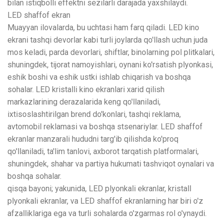
bilan istiqbolli effektni sezilarli darajada yaxshilaydi.
LED shaffof ekran
Muayyan ilovalarda, bu uchtasi ham farq qiladi. LED kino
ekrani tashqi devorlar kabi turli joylarda qo'llash uchun juda
mos keladi, parda devorlari, shiftlar, binolarning pol plitkalari,
shuningdek, tijorat namoyishlari, oynani ko'rsatish plyonkasi,
eshik boshi va eshik ustki ishlab chiqarish va boshqa
sohalar. LED kristalli kino ekranlari xarid qilish
markazlarining derazalarida keng qo'llaniladi,
ixtisoslashtirilgan brend do'konlari, tashqi reklama,
avtomobil reklamasi va boshqa stsenariylar. LED shaffof
ekranlar manzarali hududni targ'ib qilishda ko'proq
qo'llaniladi, ta'lim tanlovi, axborot tarqatish platformalari,
shuningdek, shahar va partiya hukumati tashviqot oynalari va
boshqa sohalar.
qisqa bayoni; yakunida, LED plyonkali ekranlar, kristall
plyonkali ekranlar, va LED shaffof ekranlarning har biri o'z
afzalliklariga ega va turli sohalarda o'zgarmas rol o'ynaydi.