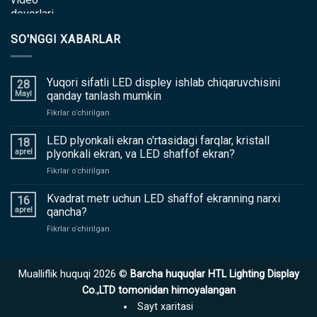
SO'NGGI XABARLAR
Yuqori sifatli LED displey ishlab chiqaruvchisini
28
Mayl
qanday tanlash mumkin
yoqilgan
Fikrlar oʻchirilgan
Yuqori
sifatli
LED plyonkali ekran o'rtasidagi farqlar, kristall
18
LED
aprel
plyonkali ekran, va LED shaffof ekran?
displey
yoqilgan
Fikrlar oʻchirilgan
ishlab
LED
chiqaruvchisini
plyonkali
Kvadrat metr uchun LED shaffof ekranning narxi
qanday
16
ekran
tanlash
aprel
qancha?
o'rtasidagi
mumkin
yoqilgan
Fikrlar oʻchirilgan
farqlar,
Kvadrat
kristall
metr
plyonkali
uchun
ekran,
Mualliflik huquqi 2026 ©
Barcha huquqlar HTL Lighting Display
LED
va
shaffof
Co.,LTD tomonidan himoyalangan
LED
ekranning
shaffof
Sayt xaritasi
narxi
ekran?