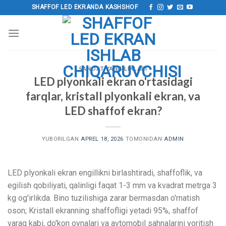
Tarkibga
SHAFFOF LED EKRANDA KASHSHOF
o‘tish
SANOAT YANGILIKLARI
LED plyonkali ekran o'rtasidagi
farqlar, kristall plyonkali ekran, va
LED shaffof ekran?
YUBORILGAN
APREL 18, 2026
TOMONIDAN
ADMIN
LED plyonkali ekran engillikni birlashtiradi, shaffoflik, va
egilish qobiliyati, qalinligi faqat 1-3 mm va kvadrat metrga 3
kg og'irlikda. Bino tuzilishiga zarar bermasdan o'rnatish
oson; Kristall ekranning shaffofligi yetadi 95%, shaffof
varaq kabi, do'kon oynalari va avtomobil sahnalarini yoritish