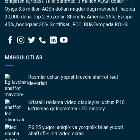
chiqarish tajribasi. Yillik daromad: 3 million AQSh dollari –
Oyiga 3,5 million AQSh dollari miqdoridagi mahsulot : haqida
20,000 dona Top 2 Bozorlar: Shimoliy Amerika 25% ,Evropa
45% ,boshqalar 30% Sertifikat: ,FCC, BU&Evropada ROHS.
MAHSULOTLAR
Rasmlar uchun yopishtiruvchi shaffof leal
devorlari
Kristalli reklama video displeylari uchun P10
ko'rinmas gologramma LED displey
P6.25 yuqori aniqlik va yorqinlik bilan yuqori
shaffoflik led video ekran