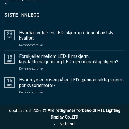
SISTE INNLEGG
Hvordan velge en LED-skjermprodusent av høy
28
mai
kvalitet
på
Kommentarer av
Hvordan
velge
Forskjeller mellom LED-filmskjerm,
18
en
apr
krystallfilmskjerm, og LED-gjennomsiktig skjerm?
LED-
på
Kommentarer av
skjermprodusent
Forskjeller
av
mellom
Hvor mye er prisen på en LED-gjennomsiktig skjerm
høy
16
LED-
kvalitet
apr
per kvadratmeter?
filmskjerm,
på
Kommentarer av
krystallfilmskjerm,
Hvor
og
mye
LED-
er
gjennomsiktig
opphavsrett 2026 ©
Alle rettigheter forbeholdt HTL Lighting
prisen
skjerm?
på
Display Co.,LTD
en
Nettkart
LED-