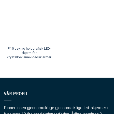
P10 usynlig holografisk LED-
skjerm for
krystallreklamevideoskjermer
VÅR PROFIL
Pioner innen gjennomsiktige gjennomsiktige led-skjermer i