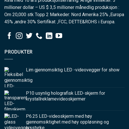
Kina med 10 års produksjonserfaring. Årlige inntekter: 3
millioner dollar – US $ 3,5 millioner månedlig produksjon :
Om 20,000 stk Topp 2 Markeder: Nord Amerika 25% ,Europa
45% ,andre 30% Sertifikat: ,FCC, DETTE&ROHS i Europa.
PRODUKTER
Lim gjennomsiktig LED -videovegger for show
P10 usynlig holografisk LED-skjerm for
krystallreklamevideoskjermer
P6.25 LED-videoskjerm med høy
gjennomsiktighet med høy oppløsning og
lysstyrke