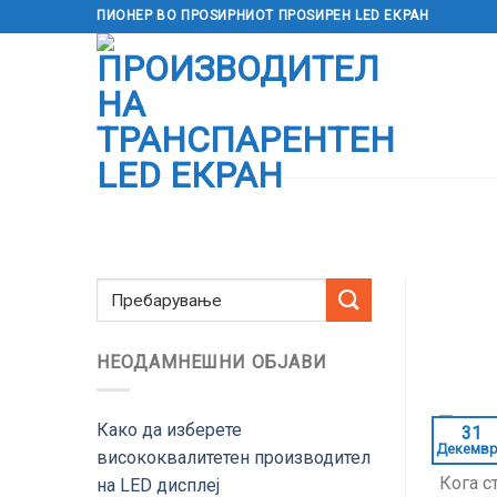
Прескокнете
ПИОНЕР ВО ПРОЅИРНИОТ ПРОЅИРЕН LED ЕКРАН
до
содржината
НЕОДАМНЕШНИ ОБЈАВИ
Како да изберете
31
Декемв
висококвалитетен производител
Кога с
на LED дисплеј