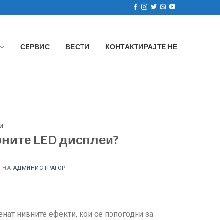
СЕРВИС
ВЕСТИ
КОНТАКТИРАЈТЕ НЕ
Д
И
рните LED дисплеи?
А НА
АДМИНИСТРАТОР
енат нивните ефекти, кои се попогодни за