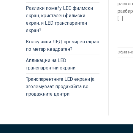
раскло
Разлики помеѓу LED филмски
разби
екран, кристален филмски
[…]
екран, и LED транспарентен
екран?
Колку чини ЛЕД проѕирен екран
по метар квадратен?
Објавен
Апликации на LED
транспарентни екрани
Транспарентните LED екрани ја
зголемуваат продажбата во
продажните центри