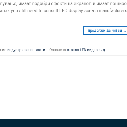
пување, имаат подобри ефекти на екранот, и имаат поширок
рање,
you still need to consult LED display screen manufacturers
продолжи да читаш
→
о во
индустриски новости
|
Означено
стакло LED видео ѕид