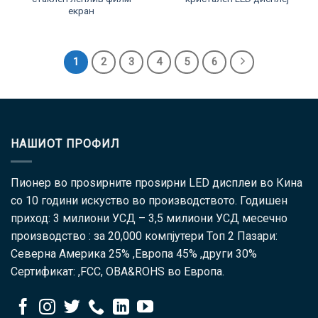
екран
1
2
3
4
5
6
НАШИОТ ПРОФИЛ
Пионер во проѕирните проѕирни LED дисплеи во Кина
со 10 години искуство во производството. Годишен
приход: 3 милиони УСД – 3,5 милиони УСД месечно
производство : за 20,000 компјутери Топ 2 Пазари:
Северна Америка 25% ,Европа 45% ,други 30%
Сертификат: ,FCC, ОВА&ROHS во Европа.