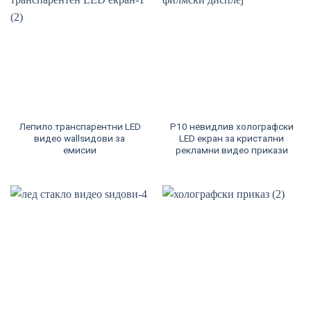
Лепило транспарентни LED
P10 невидлив холографски
видео wallsидови за
LED екран за кристални
емисии
рекламни видео прикази