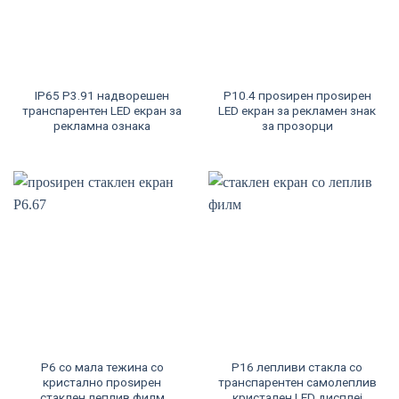
IP65 P3.91 надворешен
P10.4 проѕирен проѕирен
транспарентен LED екран за
LED екран за рекламен знак
рекламна ознака
за прозорци
P6 со мала тежина со
P16 лепливи стакла со
кристално проѕирен
транспарентен самолеплив
стаклен леплив филм
кристален LED дисплеј