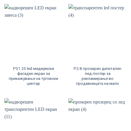
P31.25 led медиумски
P2.8 проѕирен дигитален
фасаден екран за
лед постер за
прикажување на трговски
рекламирање во
центар
продавницата на мало