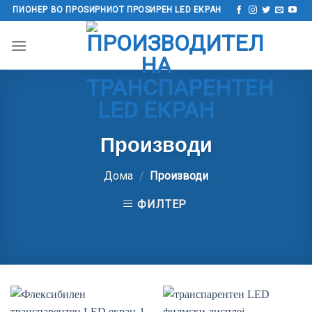
Прескокнете
ПИОНЕР ВО ПРОЅИРНИОТ ПРОЅИРЕН LED ЕКРАН
до
содржината
Производи
Дома
/
Производи
ФИЛТЕР