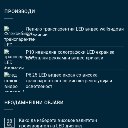
ПРОИЗВОДИ
Лепило транспарентни LED видео wallsидови
за емисии
P10 невидлив холографски LED екран за
кристални рекламни видео прикази
P6.25 LED видео екран со висока
транспарентност со висока резолуција и
осветленост
НЕОДАМНЕШНИ ОБЈАВИ
Како да изберете висококвалитетен
28
Мај
производител на LED дисплеј