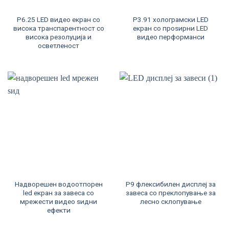
P6.25 LED видео екран со
P3.91 холограмски LED
висока транспарентност со
екран со проѕирни LED
висока резолуција и
видео перформанси
осветленост
Надворешен водоотпорен
P9 флексибилен дисплеј за
led екран за завеса со
завеса со преклопување за
мрежести видео ѕидни
лесно склопување
ефекти