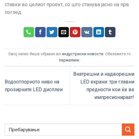
ставки во целиот проект, со што станува јасно на прв
поглед.
Овој запис беше објавен во
индустриски новости
. Обележете го
пермалинк
.
Внатрешни и надворешни
Водоотпорното ниво на
LED екрани: три главни
проѕирните LED дисплеи
предности кои ќе ве
импресионираат!