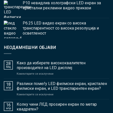
P10 невидлив холографски LED екран за
кристални рекламни видео прикази
P6.25 LED видео екран со висока
транспарентност со висока резолуција и
осветленост
НЕОДАМНЕШНИ ОБЈАВИ
Како да изберете висококвалитетен
28
Мај
производител на LED дисплеј
на
Коментарите се исклучени
Како
да
Разлики помеѓу LED филмски екран, кристален
18
изберете
апр
филмски екран, и LED транспарентен екран?
висококвалитетен
на
Коментарите се исклучени
производител
Разлики
на
помеѓу
Колку чини ЛЕД проѕирен екран по метар
LED
16
LED
дисплеј
апр
квадратен?
филмски