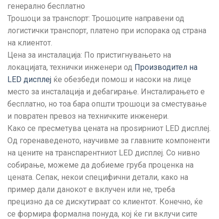
генерално бесплатно
Трошоци за транспорт: Трошоците направени од
логистички транспорт, платено при испорака од страна
на клиентот.
Цена за инсталација: По пристигнувањето на
локацијата, технички инженери од
Производител на
LED дисплеј
ќе обезбеди помош и насоки на лице
место за инсталација и дебагирање. Инсталирањето е
бесплатно, но тоа бара општи трошоци за сместување
и повратен превоз на техничките инженери.
Како се пресметува цената на проѕирниот LED дисплеј.
Од горенаведеното, научивме за главните компоненти
на цените на транспарентниот LED дисплеј. Со нивно
собирање, можеме да добиеме груба проценка на
цената. Сепак, некои специфични детали, како на
пример дали данокот е вклучен или не, треба
прецизно да се дискутираат со клиентот. Конечно, ќе
се формира формална понуда, кој ќе ги вклучи сите