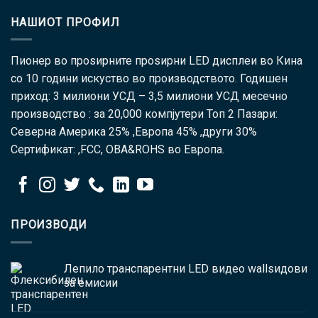
НАШИОТ ПРОФИЛ
Пионер во проѕирните проѕирни LED дисплеи во Кина
со 10 години искуство во производството. Годишен
приход: 3 милиони УСД – 3,5 милиони УСД месечно
производство : за 20,000 компјутери Топ 2 Пазари:
Северна Америка 25% ,Европа 45% ,други 30%
Сертификат: ,FCC, ОВА&ROHS во Европа.
ПРОИЗВОДИ
Лепило транспарентни LED видео wallsидови
за емисии