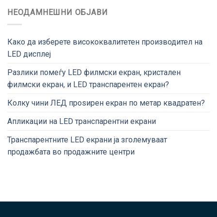
НЕОДАМНЕШНИ ОБЈАВИ
Како да изберете висококвалитетен производител на
LED дисплеј
Разлики помеѓу LED филмски екран, кристален
филмски екран, и LED транспарентен екран?
Колку чини ЛЕД проѕирен екран по метар квадратен?
Апликации на LED транспарентни екрани
Транспарентните LED екрани ја зголемуваат
продажбата во продажните центри