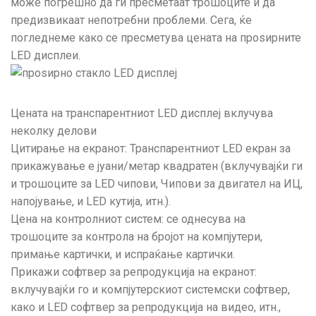
може погрешно да ги пресметаат трошоците и да
предизвикаат непотребни проблеми. Сега, ќе
погледнеме како се пресметува цената на проѕирните
LED дисплеи.
Цената на транспарентниот LED дисплеј вклучува
неколку делови
Цитирање на екранот: Транспарентниот LED екран за
прикажување е јуани/метар квадратен (вклучувајќи ги
и трошоците за LED чипови, Чипови за двигател на ИЦ,
напојување, и LED кутија, итн.).
Цена на контролниот систем: се однесува на
трошоците за контрола на бројот на компјутери,
примање картички, и испраќање картички.
Прикажи софтвер за репродукција на екранот:
вклучувајќи го и компјутерскиот системски софтвер,
како и LED софтвер за репродукција на видео, итн.,