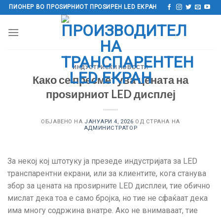
Прескокнете
ПИОНЕР ВО ПРОЅИРНИОТ ПРОЅИРЕН LED ЕКРАН
до
содржината
ИНДУСТРИСКИ НОВОСТИ
Како се пресметува цената на
проѕирниот LED дисплеј
ОБЈАВЕНО НА
ЈАНУАРИ 4, 2026
ОД СТРАНА НА
АДМИНИСТРАТОР
За некој кој штотуку ја презеде индустријата за LED
транспарентни екрани, или за клиентите, кога станува
збор за цената на проѕирните LED дисплеи, тие обично
мислат дека тоа е само бројка, но тие не сфаќаат дека
има многу содржина внатре. Ако не внимаваат, тие