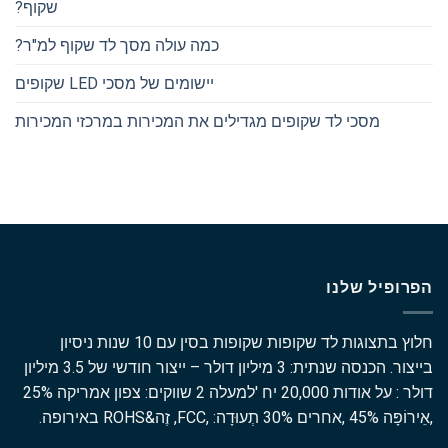
שקוף?
כמה עולה מסך לד שקוף למ"ר?
יישומים של מסכי LED שקופים
מסכי לד שקופים מגדילים את המכירות במרכזי המכירות
הפרופיל שלנו
חלוץ בתצוגות לד שקופות שקופות בסין עם 10 שנות ניסיון
בייצור. הכנסה שנתית: 3 מיליון דולר – ייצור חודשי של 3.5 מיליון
דולר : על אודות 20,000 יח 'למעלה 2 שווקים: צפון אמריקה 25%
,אֵירוֹפָּה 45% ,אחרים 30% תְעוּדָה: ,FCC, זֶה&ROHS באירופה.