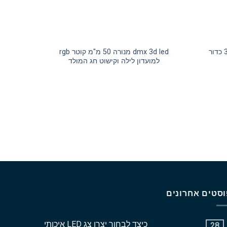
עמיד למים 50 מ"מ 3d rgb dmx כדור
dmx 3d led מנורה 50 מ"מ קוטר rgb
למועדון לילה וקישוט חג המולד
וסטים אחרונים
כיצד לבחור יצרן צג LED איכותי
28