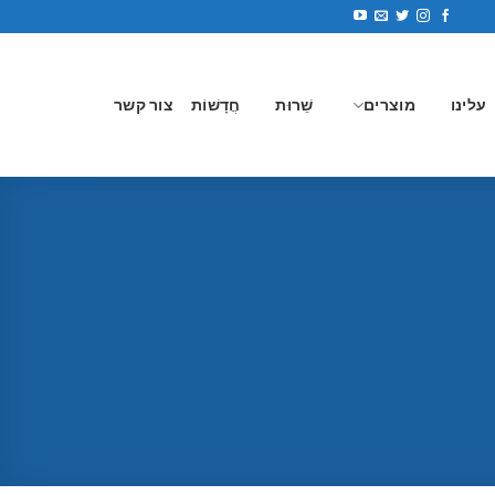
עלינו
מוצרים
שֵׁרוּת
חֲדָשׁוֹת
צור קשר