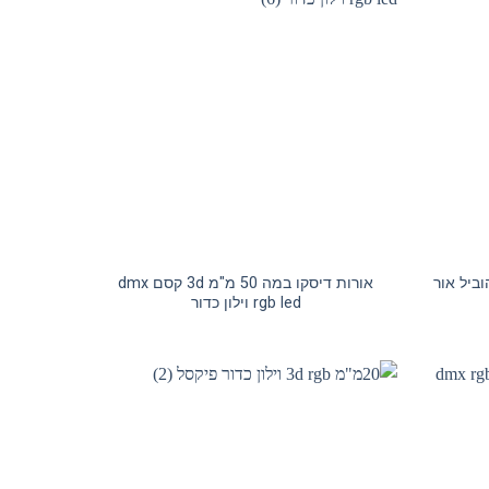
מועדון לילה מקצועי dmx הוביל אור
אורות דיסקו במה 50 מ"מ 3d קסם dmx
rgb led וילון כדור