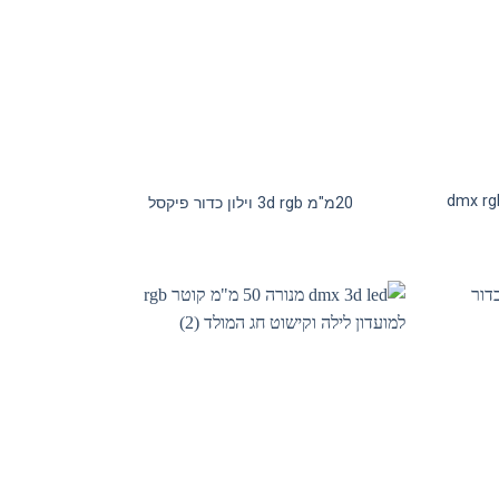
ה דקורטיבית dmx rgb 3d
20מ"מ 3d rgb וילון כדור פיקסל