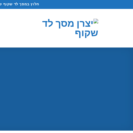
לג
חלוץ במסך לד שקוף ש
תוכן