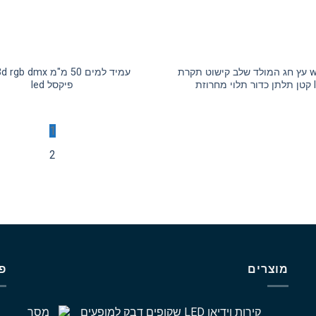
ws2811 עץ חג המולד שלב קישוט תקרת
רוזת
פיקסל led
1
2
מוצרים
פ
קירות וידיאו LED שקופים דבק למופעים