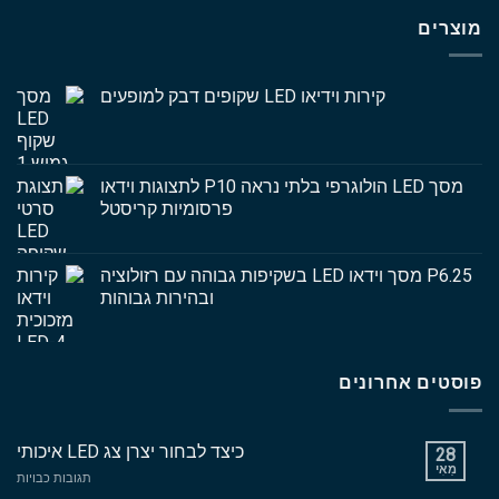
מוצרים
קירות וידיאו LED שקופים דבק למופעים
מסך LED הולוגרפי בלתי נראה P10 לתצוגות וידאו
פרסומיות קריסטל
P6.25 מסך וידאו LED בשקיפות גבוהה עם רזולוציה
ובהירות גבוהות
פוסטים אחרונים
כיצד לבחור יצרן צג LED איכותי
28
מַאִי
עַל
תגובות כבויות
כיצד