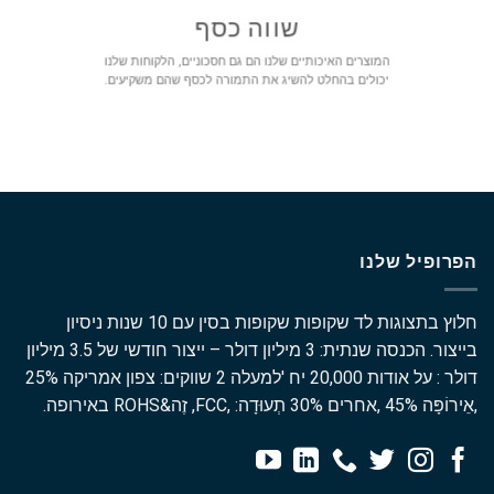
שווה כסף
המוצרים האיכותיים שלנו הם גם חסכוניים, הלקוחות שלנו
יכולים בהחלט להשיג את התמורה לכסף שהם משקיעים.
הפרופיל שלנו
חלוץ בתצוגות לד שקופות שקופות בסין עם 10 שנות ניסיון
בייצור. הכנסה שנתית: 3 מיליון דולר – ייצור חודשי של 3.5 מיליון
דולר : על אודות 20,000 יח 'למעלה 2 שווקים: צפון אמריקה 25%
,אֵירוֹפָּה 45% ,אחרים 30% תְעוּדָה: ,FCC, זֶה&ROHS באירופה.