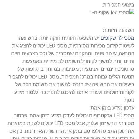
ביצועי המכירות.
השפעה חזותית
מסכי לד שקופים
יש השפעה חזותית חזקה יותר. בהשוואה
לשיטות קידום מכירות מסורתיות, מסכי LED יכולים להציג את
המראה, עיצוב פנים, ומתקנים שמסביב של נכס בצבעים חיים
וחיים יותר. למשוך לקוחות’ תשומת לב מיידית באמצעות
סרטונים דינמיים ואנימציות מגניבות. במיוחד בתקופות של
תנועת רגלים גבוהה במרכז המכירות, מסכי LED יכולים להגביר
ביעילות את החשיפה של הנכס, למשוך את תשומת הלב של
לקוחות חולפים ולעודד אותם להיכנס לחנות כדי ללמוד מידע
נוסף.
עדכון מידע בזמן אמת
מסכי LED אלקטרוניים יכולים לעדכן מידע בזמן אמת. פרסום
מסורתי דורש זמן ועלות, אבל מסכי LED יכולים לשנות במהירות
את תוכן התצוגה ולפרסם בזמן את החדשות האחרונות. בין אם
זה מידע על דיור, פעילויות קידום מכירות, או מגמות בשוק, ניתן