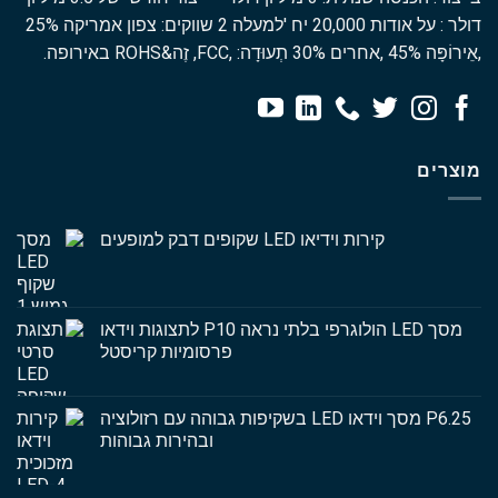
דולר : על אודות 20,000 יח 'למעלה 2 שווקים: צפון אמריקה 25%
,אֵירוֹפָּה 45% ,אחרים 30% תְעוּדָה: ,FCC, זֶה&ROHS באירופה.
מוצרים
קירות וידיאו LED שקופים דבק למופעים
מסך LED הולוגרפי בלתי נראה P10 לתצוגות וידאו
פרסומיות קריסטל
P6.25 מסך וידאו LED בשקיפות גבוהה עם רזולוציה
ובהירות גבוהות