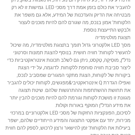
להעביר את כולם בזמן אמת דרך מסכי LED. גמישות זו לא רק
מבטיחה את הדיוק והעדכנות של המידע, אלא גם משפר את
הלקוחות’ אמון בנכס, מה שגורם להם להיות מוכנים לעצור
ולבקש התייעצות נוספת.
תצוגת מולטימדיה
מסך LED אלקטרוני גדול תומך בתצוגת מולטימדיה, מה שיכול
להעשיר לקוחות’ חוויה חושית. בנוסף להצגת תמונות וסרטוני
נדל"ן, מוּסִיקָה, טֶקסט, ניתן גם לשלב תכונות אינטראקטיביות כדי
ליצור סביבת חוויה סוחפת ללקוחות. לדוגמה, על ידי הצגת
ביקורות של לקוחות, הצגת מתקני המגורים שמסביב לנכס,
ואפילו הגדרת Q אינטראקטיבי&מפגשים, לקוחות יכולים להגביר
את תחושת ההשתתפות וההתרגשות שלהם. שיטת תצוגה
מגוונת זו מושכת לקוחות וגורמת להם להיות מוכנים להבין יותר
את מידע הנדל"ן המוקף באורות וקולות.
לסיכום, הפונקציות החזקות של מסכי LED אלקטרוניים במרכזי
מכירות, יחד עם אפקטי התצוגה והמידע הייחודיים שלהם, ישפר
ביעילות את הלקוחות’ זמן להישאר ורצון לרכוש, לספק להם חווית