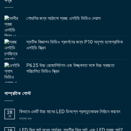
পণ্য
শোগুলির জন্য আঠালো স্বচ্ছ এলইডি ভিডিও দেয়াল
স্ফটিক বিজ্ঞাপন ভিডিও প্রদর্শনের জন্য P10 অদৃশ্য হলোগ্রাফিক
এলইডি স্ক্রিন
P6.25 উচ্চ রেজোলিউশন এবং উজ্জ্বলতা সঙ্গে উচ্চ স্বচ্ছতা
পরিচালিত ভিডিও স্ক্রিন
সাম্প্রতিক পোস্ট
কিভাবে একটি উচ্চ মানের LED ডিসপ্লে প্রস্তুতকারক নির্বাচন করবেন
28
মে
চালু
মন্তব্য বন্ধ
কিভাবে
একটি
LED ফিল্ম পর্দা মধ্যে পার্থক্য, স্ফটিক ফিল্ম পর্দা, এবং LED স্বচ্ছ পর্দা?
18