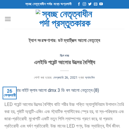
এড়িয়ে
স্বচ্ছ নেতৃত্বাধীন পর্দার মধ্যে অগ্রগামী
যাও
কন্টেন্ট
ট্যাগ সংরক্ষণাগার:
ডট ম্যাট্রিক্স আলো নেতৃত্বে
শিল্প খবর
এলইডি পয়েন্ট আলোর উত্সের বৈশিষ্ট্য
পোস্ট করা হয়েছে
ফেব্রুয়ারি 26, 2021
দ্বারা
অ্যাডমিন
26
ফেব্রুয়ারী
LED পয়েন্ট আলোর উত্সের বৈশিষ্ট্য বাতি শরীর উচ্চ শক্তি অ্যালুমিনিয়াম উপাদান তৈরি
করা হয়, পৃষ্ঠটি অ্যান্টি-এজিং এবং স্ট্যাটিক প্লাস্টিকের স্প্রে হয়, যা স্ব-পরিষ্কার এবং
জারা-প্রতিরোধী. মুখোশটি একটি নতুন পিসি ল্যাম্পশেড গ্রহণ করে, যা প্রভাব
প্রতিরোধী এবং ঘর্ষণ প্রতিরোধী. উচ্চ মানের LED পণ্য, উচ্চ স্থায়িত্ব, দীর্ঘ জীবন.