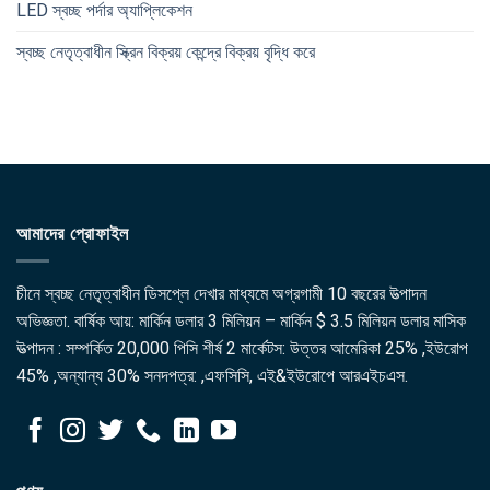
LED স্বচ্ছ পর্দার অ্যাপ্লিকেশন
স্বচ্ছ নেতৃত্বাধীন স্ক্রিন বিক্রয় কেন্দ্রে বিক্রয় বৃদ্ধি করে
আমাদের প্রোফাইল
চীনে স্বচ্ছ নেতৃত্বাধীন ডিসপ্লে দেখার মাধ্যমে অগ্রগামী 10 বছরের উত্পাদন
অভিজ্ঞতা. বার্ষিক আয়: মার্কিন ডলার 3 মিলিয়ন – মার্কিন $ 3.5 মিলিয়ন ডলার মাসিক
উত্পাদন : সম্পর্কিত 20,000 পিসি শীর্ষ 2 মার্কেটস: উত্তর আমেরিকা 25% ,ইউরোপ
45% ,অন্যান্য 30% সনদপত্র: ,এফসিসি, এই&ইউরোপে আরএইচএস.