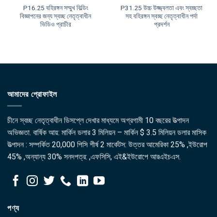
P16.25 বহিরঙ্গন সম্মুখ বিল্ডিং
P31.25 উচ্চ উজ্জ্বলতা এবং স্বচ্ছতা
বিজ্ঞাপনের জন্য স্বচ্ছ নেতৃত্বাধীন
সহ বহিরঙ্গন স্বচ্ছ নেতৃত্বাধীন পর্দা
ভিডিও প্রাচীর
প্রদর্শন
আমাদের প্রোফাইল
চীনে স্বচ্ছ নেতৃত্বাধীন ডিসপ্লে দেখার মাধ্যমে অগ্রগামী 10 বছরের উত্পাদন
অভিজ্ঞতা. বার্ষিক আয়: মার্কিন ডলার 3 মিলিয়ন – মার্কিন $ 3.5 মিলিয়ন ডলার মাসিক
উত্পাদন : সম্পর্কিত 20,000 পিসি শীর্ষ 2 মার্কেটস: উত্তর আমেরিকা 25% ,ইউরোপ
45% ,অন্যান্য 30% সনদপত্র: ,এফসিসি, এই&ইউরোপে আরএইচএস.
পণ্য