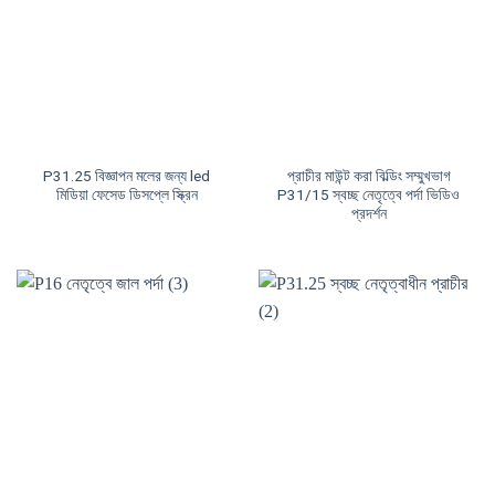
P31.25 বিজ্ঞাপন মলের জন্য led
প্রাচীর মাউন্ট করা বিল্ডিং সম্মুখভাগ
মিডিয়া ফেসেড ডিসপ্লে স্ক্রিন
P31/15 স্বচ্ছ নেতৃত্বে পর্দা ভিডিও
প্রদর্শন