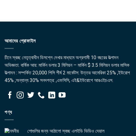
আমাদের প্রোফাইল
চীনে স্বচ্ছ নেতৃত্বাধীন ডিসপ্লে দেখার মাধ্যমে অগ্রগামী 10 বছরের উত্পাদন
অভিজ্ঞতা. বার্ষিক আয়: মার্কিন ডলার 3 মিলিয়ন – মার্কিন $ 3.5 মিলিয়ন ডলার মাসিক
উত্পাদন : সম্পর্কিত 20,000 পিসি শীর্ষ 2 মার্কেটস: উত্তর আমেরিকা 25% ,ইউরোপ
45% ,অন্যান্য 30% সনদপত্র: ,এফসিসি, এই&ইউরোপে আরএইচএস.
পণ্য
শোগুলির জন্য আঠালো স্বচ্ছ এলইডি ভিডিও দেয়াল