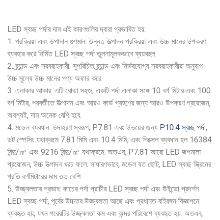
LED স্বচ্ছ পর্দার দাম এই কারণগুলির দ্বারা প্রভাবিত হয়:
1. প্রক্রিয়া এবং উপাদান গুণমান: উন্নত উত্পাদন প্রক্রিয়া এবং উচ্চ মানের উপকরণ
ব্যবহার করে নির্মিত LED স্বচ্ছ পর্দা তুলনামূলকভাবে ব্যয়বহুল.
2. ব্র্যান্ড এবং সরবরাহকারী: সুপরিচিত ব্র্যান্ড এবং নির্ভরযোগ্য সরবরাহকারীরা অনুরূপ
উচ্চ মূল্যে উচ্চ মানের পণ্য অফার করে.
3. এলাকার আকার: এটি বোঝা সহজ, একটি পর্দা এলাকা সঙ্গে 10 বর্গ মিটার এবং 100
বর্গ মিটার, পরবর্তীতে উত্পাদন এবং আরও কার্ড গ্রহণের জন্য আরও উপকরণ প্রয়োজন,
অবশ্যই, দাম অনেক বেশি হবে.
4. মডেল ব্যবধান: উদাহরণ স্বরূপ, P7.81 এবং উভয়ের জন্য
P10.4 স্বচ্ছ পর্দা
,
ডট স্পেসিং যথাক্রমে 7.81 মিমি এবং 10.4 মিমি, এবং পিক্সেল ব্যবধান হল 16384
বিন্দু/㎡ এবং 9216 বিন্দু/㎡ যথাক্রমে. অতএব, P7.81 আরো LED জপমালা
প্রয়োজন, উচ্চ উত্পাদন খরচ ফলে. সাধারণভাবে, মডেল যত ছোট, LED স্বচ্ছ স্ক্রিনের
প্রতি বর্গমিটারের দাম তত বেশি.
5. উজ্জ্বলতার প্রভাব: কাচের পর্দা প্রাচীর LED স্বচ্ছ পর্দা এবং উইন্ডো প্রদর্শন
LED স্বচ্ছ পর্দা, পূর্বের উচ্চতর উজ্জ্বলতা আছে এবং প্রধানত বহিরঙ্গন বিজ্ঞাপনে
ব্যবহৃত হয়, যখন পরেরটির উজ্জ্বলতা কম এবং অন্দর পরিবেশে ব্যবহৃত হয়. অতএব,