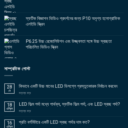
স্ফটিক বিজ্ঞাপন ভিডিও প্রদর্শনের জন্য P10 অদৃশ্য হলোগ্রাফিক
এলইডি স্ক্রিন
P6.25 উচ্চ রেজোলিউশন এবং উজ্জ্বলতা সঙ্গে উচ্চ স্বচ্ছতা
পরিচালিত ভিডিও স্ক্রিন
সাম্প্রতিক পোস্ট
কিভাবে একটি উচ্চ মানের LED ডিসপ্লে প্রস্তুতকারক নির্বাচন করবেন
28
মে
চালু
মন্তব্য বন্ধ
কিভাবে
একটি
LED ফিল্ম পর্দা মধ্যে পার্থক্য, স্ফটিক ফিল্ম পর্দা, এবং LED স্বচ্ছ পর্দা?
18
উচ্চ
এপ্রিল
চালু
মন্তব্য বন্ধ
মানের
LED
LED
ফিল্ম
প্রতি বর্গমিটারে একটি LED স্বচ্ছ পর্দার দাম কত?
ডিসপ্লে
16
পর্দা
এপ্রিল
প্রস্তুতকারক