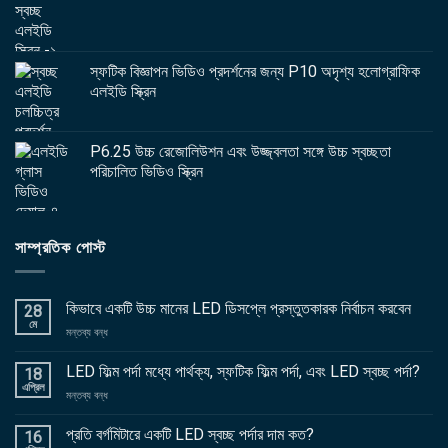
স্ফটিক বিজ্ঞাপন ভিডিও প্রদর্শনের জন্য P10 অদৃশ্য হলোগ্রাফিক
এলইডি স্ক্রিন
P6.25 উচ্চ রেজোলিউশন এবং উজ্জ্বলতা সঙ্গে উচ্চ স্বচ্ছতা
পরিচালিত ভিডিও স্ক্রিন
সাম্প্রতিক পোস্ট
কিভাবে একটি উচ্চ মানের LED ডিসপ্লে প্রস্তুতকারক নির্বাচন করবেন
28
মে
চালু
মন্তব্য বন্ধ
কিভাবে
একটি
LED ফিল্ম পর্দা মধ্যে পার্থক্য, স্ফটিক ফিল্ম পর্দা, এবং LED স্বচ্ছ পর্দা?
18
উচ্চ
এপ্রিল
চালু
মন্তব্য বন্ধ
মানের
LED
LED
ফিল্ম
প্রতি বর্গমিটারে একটি LED স্বচ্ছ পর্দার দাম কত?
ডিসপ্লে
16
পর্দা