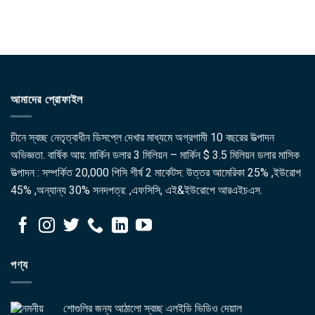
আমাদের প্রোফাইল
চীনে স্বচ্ছ নেতৃত্বাধীন ডিসপ্লে দেখার মাধ্যমে অগ্রগামী 10 বছরের উত্পাদন
অভিজ্ঞতা. বার্ষিক আয়: মার্কিন ডলার 3 মিলিয়ন – মার্কিন $ 3.5 মিলিয়ন ডলার মাসিক
উত্পাদন : সম্পর্কিত 20,000 পিসি শীর্ষ 2 মার্কেটস: উত্তর আমেরিকা 25% ,ইউরোপ
45% ,অন্যান্য 30% সনদপত্র: ,এফসিসি, এই&ইউরোপে আরএইচএস.
পণ্য
শোগুলির জন্য আঠালো স্বচ্ছ এলইডি ভিডিও দেয়াল