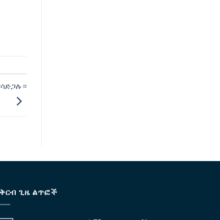
ያሳድጋሉ።
የቅርብ ጊዜ ልጥፎች