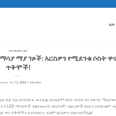
ቤት
የኢንዱስትሪ ዜና
 ማሳያ ማያ ገጾች: እርስዎን የሚደንቁ ሶስት ዋ
ጥቅሞች!
 ተለጠፈ
ጥር 12, 2026
በ
አስተዳዳሪ
ከጊዜ ወደ ጊዜ እየተስፋፋ መጥቷል, በተለይም የቤት ውስጥ እና የውጭ ማስታወ
ን የ LED ማሳያዎች ያልተለመዱ ባይሆኑም, ብዙ ሰዎች እነሱን አያውቁም. ዛሬ
ት ዋና ጥቅሞችን እናሳያለን።, ይህም እርስዎን ያስደንቃችኋል!