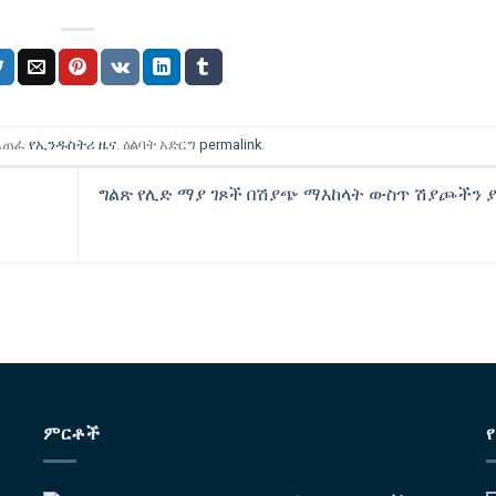
ተለጠፈ
የኢንዱስትሪ ዜና
. ዕልባት አድርግ
permalink
.
ግልጽ የሊድ ማያ ገጾች በሽያጭ ማእከላት ውስጥ ሽያጮችን 
ምርቶች