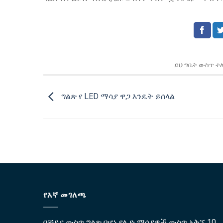
ይህ ግቤት ውስጥ 
ግልጽ የ LED ማሳያ ዋጋ እንዴት ይሰላል
የእኛ መገለጫ
በቻይና ውስጥ ግልጽ በሆነ የሊድ ማሳያዎች ውስጥ አቅኚ 10