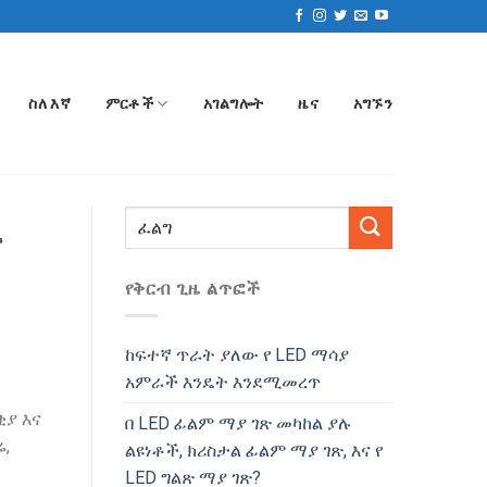
ስለ እኛ
ምርቶች
አገልግሎት
ዜና
አግኙን
ና
የቅርብ ጊዜ ልጥፎች
ከፍተኛ ጥራት ያለው የ LED ማሳያ
አምራች እንዴት እንደሚመረጥ
ቂያ እና
በ LED ፊልም ማያ ገጽ መካከል ያሉ
,
ልዩነቶች, ክሪስታል ፊልም ማያ ገጽ, እና የ
LED ግልጽ ማያ ገጽ?