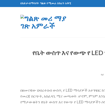
ወደ
በእይታ-በማሳየት ግልጽ የሚመራ ስክሪን አቅኚ
ይዘት
ዝለል
የቤት ውስጥ እና የውጭ የ LED
ላይ
በዘመናዊው ህብረተሰብ ውስጥ, የ LED ማሳያዎች አተገባበር 
የመረጃ ስርጭት, አስፈላጊ ሚና መጫወት. ሆኖም, ምንም እንኳ
የማታውቁትን የቤት ውስጥ እና የውጭ የ LED ማሳያዎችን ሶስ