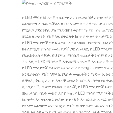
የ LED ማሳያ ስክሪኖች ብሩህነት እና የመመልከቻ አንግል የላቀ
አፈፃፀምን ሊሰጡ ይችላሉ።. በተለይም ቀጥተኛ የፀሐይ ብርሃን 
የሚታይ ያደርገዋል, ያለ ማደብዘዝ ወይም ማዛባት. በተጨማሪ
በግልፅ ለመለየት ያስችላል, በትልልቅ ክስተቶች ልዩ ተጠቃሚ እ
የ LED ማሳያዎች ኃይል ቆጣቢ እና ለአካባቢ ተስማሚ ባህሪ
ከተለምዷዊ የማሳያ መሳሪያዎች ጋር ሲነጻጸር, የ LED ማሳያ
የኤሌክትሪክ ፍጆታ. ይህ የሥራ ማስኬጃ ወጪዎችን ብቻ ይቀንሳ
ዳራ ላይ, የ LED ማሳያዎች ለተጨማሪ ንግዶች እና ቦታዎች 
የ LED ማሳያዎች የቀለም አፈፃፀም እና ማበጀት በጣም ጥሩ 
እንዲያቀርቡ ያስችላቸዋል, የእይታ ውጤቶችን ማድመቅ, እና የ
ይችላሉ, ቅርጽ, እና በፍላጎቶች መሰረት ይሰራሉ, ከተለያዩ 
ስታዲየሞች, ወይም የስብሰባ ክፍሎች, የ LED ማሳያዎች በት
በአጠቃላይ, የቤት ውስጥ እና የውጪ የ LED ማሳያ ማያ ገጾች
ስርጭት, እና ጥበባዊ አገላለጽ በብሩህነት እና በእይታ አንግል 
የቀለም አፈፃፀም እና ማበጀት. የቤት ውስጥ ይምረጡ እና
ከቤት
ግልጽ እና ልዩ ለማድረግ, ልዩ ውበትዎን በተሟላ ሁኔታ ማሳየት.