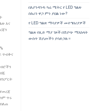
በእያንዳንዱ ካሬ ሜትር የ LED ግልጽ
ስክሪን ዋጋ ምን ያህል ነው?
ነት
የ LED ግልጽ ማሳያዎች መተግበሪያዎች
ልጽ እና
ረጃን
ግልጽ የሊድ ማያ ገጾች በሽያጭ ማእከላት
ውስጥ ሽያጮችን ያሳድጋሉ።
0%
ፍ ጥብቅና
ርብሮችን
ሊበጁ
 የስፖርት
 የመረጃ
በጣም ጥሩ
የበለጠ