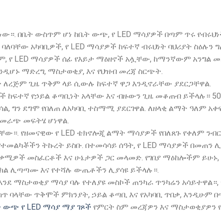
 ነው።. በቤት ውስጥም ሆነ ከቤት ውጭ, የ LED ማሳያዎች በጣም ጥሩ የብሩህ
ባለባቸው አካባቢዎች, የ LED ማሳያዎች ከፍተኛ ብሩህነት ባህሪያት ስዕሉን ግ
ም, የ LED ማሳያዎች ሰፊ የእይታ ማዕዘኖች አሏቸው, ከማንኛውም አንግል መ
ንዲሆኑ ማድረግ, ማስታወቂያ, እና የህዝብ መረጃ ስርጭት.
ያት ለረጅም ጊዜ ጥቅም ላይ ሲውሉ ከፍተኛ ዋጋ እንዲኖራቸው ያደርጋቸዋል.
ዎች ከፍተኛ የኃይል ቆጣቢነት አላቸው እና ብዙውን ጊዜ መቆጠብ ይችላሉ። 5
ል, ግን ደግሞ የበለጠ ለአካባቢ ተስማሚ ያደርገዋል. ለዘላቂ ልማት ዓለም አቀ
ተመራጭ መፍትሄ ሆነዋል.
ናቸው።. የዘመናዊው የ LED ቴክኖሎጂ ልማት ማሳያዎች የበለጸጉ የቀለም ንብ
ተመልካቾችን ትኩረት ይስቡ. በተመሳሳይ ሰዓት, የ LED ማሳያዎች በመጠን 
ተጠቃሚዎች መስፈርቶች እና ሁኔታዎች ጋር መላመድ. የገበያ ማዕከሎችም ይሁኑ,
ክክል ሊጣጣሙ እና የተሻሉ ውጤቶችን ሊያሳዩ ይችላሉ።.
 እንደ ማስታወቂያ ማሳያ ባሉ የተለያዩ መስኮች ጠንካራ ጥንካሬን አሳይተዋል።,
ውስጥ ባላቸው ጥቅሞች ምክንያት, ኃይል ቆጣቢ እና የአካባቢ ጥበቃ, እንዲሁም 
 ውጭ የ LED ማሳያ ማያ ገጾች
የምርት ስም መረጃዎን እና ማስታወቂያዎን 