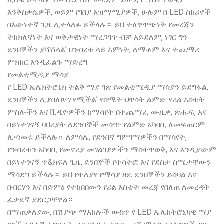
እንቅስቃሴዎች, ወይም የገበያ አዝማሚያዎች, ሁሉም በ LED ስክሪኖች
በእውነተኛ ጊዜ ሊተላለፉ ይችላሉ።. ይህ ተለዋዋጭነት የመረጃን
ትክክለኛነት እና ወቅታዊነት ማረጋገጥ ብቻ አይደለም, ነገር ግን
ደንበኞችን ያሻሽላል’ በንብረቱ ላይ እምነት, ለማቆም እና ተጨማሪ
ምክክር እንዲፈልጉ ማድረግ.
የመልቲሚዲያ ማሳያ
የ LED ኤሌክትሮኒክ ትልቅ ማያ ገጽ የመልቲሚዲያ ማሳያን ይደግፋል,
ደንበኞችን ሊያበለጽግ የሚችል’ የስሜት ህዋሳት ልምድ. የሪል እስቴት
ምስሎችን እና ቪዲዮዎችን ከማሳየት በተጨማሪ, ሙዚቃ, ጽሑፍ, እና
በይነተገናኝ ባህሪያት ለደንበኞች መሳጭ የልምድ አካባቢ ለመፍጠርም
ሊጣመሩ ይችላሉ።. ለምሳሌ, የደንበኛ ግምገማዎችን በማሳየት,
የንብረቱን አከባቢ የመኖሪያ መገልገያዎችን ማስተዋወቅ, እና እንዲያውም
በይነተገናኝ ጥ&ክፍለ ጊዜ, ደንበኞች የተሳትፎ እና የደስታ ስሜታቸውን
ማሳደግ ይችላሉ።. ይህ የተለያየ የማሳያ ዘዴ ደንበኞችን ይስባል እና
በብርሃን እና በድምፅ የተከበበውን የሪል እስቴት መረጃ የበለጠ ለመረዳት
ፈቃደኛ ያደርጋቸዋል።.
በማጠቃለያው, በሽያጭ ማእከሎች ውስጥ የ LED ኤሌክትሮኒካዊ ማያ