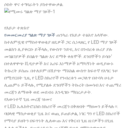
ሶስት ዋና ተግባራትን ያስተዋውቃል.
የእይታ ተጽእኖ
የመመርመሪያ ግልጽ ማያ ገጾች
ጠንካራ የእይታ ተፅእኖ አላቸው.
ከተለምዷዊ የማስተዋወቂያ ዘዴዎች ጋር ሲነጻጸር, የ LED ማያ ገጾች
መልክን ሊያቀርቡ ይችላሉ, የውስጥ ንድፍ, እና በንብረቱ ዙሪያ ያሉ
መገልገያዎች ይበልጥ ግልጽ እና ደማቅ ቀለሞች. ደንበኞችን ይሳቡ’
በተለዋዋጭ ቪዲዮዎች እና አሪፍ እነማዎች አማካኝነት ወዲያውኑ
ትኩረት ይስጡ. በተለይም በሽያጭ ማእከል ውስጥ ከፍተኛ የእግር ጉዞ
በሚኖርበት ጊዜ, የ LED ስክሪኖች የንብረቱን መጋለጥ በተሳካ ሁኔታ
ሊጨምሩ ይችላሉ, የሚያልፉ ደንበኞችን ትኩረት በመሳብ እና ተጨማሪ
መረጃን ለማወቅ ወደ መደብሩ እንዲገቡ ማበረታታት.
የእውነተኛ ጊዜ መረጃ ዝመና
የ LED ኤሌክትሮኒክስ ስክሪኖች መረጃን በቅጽበት ማዘመን ይችላሉ።.
ባህላዊ ማስታወቂያ ጊዜ እና ወጪ ይጠይቃል, ነገር ግን የ LED ስክሪኖች
የማሳያ ይዘትን በፍጥነት ሊለውጡ እና የቅርብ ጊዜ ዜናዎችን በጊዜ
ሊለቁ ይችላሉ. የመኖሪያ ቤት መረጃም ይሁን, የማስተዋወቂያ