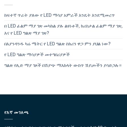
ከፍተኛ ጥራት ያለው የ LED ማሳያ አምራች እንዴት እንደሚመረጥ
በ LED ፊልም ማያ ገጽ መካከል ያሉ ልዩነቶች, ክሪስታል ፊልም ማያ ገጽ,
እና የ LED ግልጽ ማያ ገጽ?
በእያንዳንዱ ካሬ ሜትር የ LED ግልጽ ስክሪን ዋጋ ምን ያህል ነው?
የ LED ግልጽ ማሳያዎች መተግበሪያዎች
ግልጽ የሊድ ማያ ገጾች በሽያጭ ማእከላት ውስጥ ሽያጮችን ያሳድጋሉ።
የእኛ መገለጫ