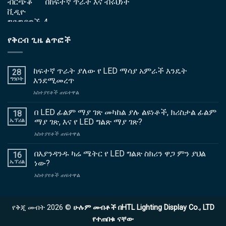
በከፍተኛ ጥራት እና ብሩህነት
የቅርብ ጊዜ ልጥፎች
ከፍተኛ ጥራት ያለው የ LED ማሳያ አምራች እንዴት
28
ግንቦት
እንደሚመረጥ
ላይ
አስተያየቶች ጠፍተዋል
ከፍተኛ
ጥራት
በ LED ፊልም ማያ ገጽ መካከል ያሉ ልዩነቶች, ክሪስታል ፊልም
18
ያለው
ኤፕሪል
ማያ ገጽ, እና የ LED ግልጽ ማያ ገጽ?
የ
ላይ
አስተያየቶች ጠፍተዋል
LED
በ
ማሳያ
LED
በእያንዳንዱ ካሬ ሜትር የ LED ግልጽ ስክሪን ዋጋ ምን ያህል
አምራች
16
ፊልም
እንዴት
ኤፕሪል
ነው?
ማያ
እንደሚመረጥ
ላይ
አስተያየቶች ጠፍተዋል
ገጽ
በእያንዳንዱ
መካከል
ካሬ
ያሉ
ሜትር
ልዩነቶች,
የቅጂ መብት 2026 ©
ሁሉም መብቶች በHTL Lighting Display Co., LTD
የ
ክሪስታል
LED
የተጠበቁ ናቸው
ፊልም