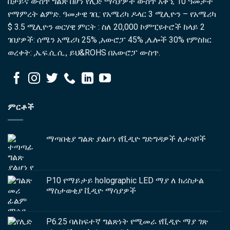
በቻይና ውስጥ ግልጽ በሆነ የሊድ ማሳያዎች ውስጥ አቅኚ 10 ዓመታት
የማምረት ልምድ. ዓመታዊ ገቢ: የአሜሪካ ዶላር 3 ሚሊዮን – የአሜሪካ
$ 3.5 ሚሊዮን ወርሃዊ ምርት : ስለ 20,000 ኮምፒዩተሮች ከላይ 2
ገበያዎች: ሰሜን አሜሪካ 25% ,አውሮፓ 45% ,ሌሎች 30% የምስክር
ወረቀት: ,ኤፍ.ሲ.ሲ., ይህ&ROHS በአውሮፓ ውስጥ.
ምርቶች
ማጣበቂያ ግልጽ ያልሆነ የቪዲዮ ግድግዳዎች ለታሳሾች
P10 የማይታይ holographic LED ማያ ለ ክሪስታል
ማስታወቂያ ቪዲዮ ማሳያዎች
P6.25 ባለከፍተኛ ግልጽነት የሚመራ የቪዲዮ ማያ ገጽ