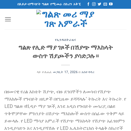
ወደ
በእይታ-በማሳየት ግልጽ የሚመራ ስክሪን አቅኚ
ይዘት
ዝለል
የኢንዱስትሪ ዜና
ግልጽ የሊድ ማያ ገጾች በሽያጭ ማእከላት
ውስጥ ሽያጮችን ያሳድጋሉ።
ላይ ተለጠፈ
መጋቢት 17, 2026
በ
አስተዳዳሪ
በዘመናዊ የሪል እስቴት ሽያጭ, ብዙ ደንበኞችን ለመሳብ የሽያጭ
ማእከሎች የግብይት ዘዴዎች በየጊዜው ይሻሻላሉ’ ትኩረት እና ትኩረት. የ
LED ግልጽ የቪዲዮ ማያ ገጾች, እንደ አዲስ የግብይት መሳሪያ, በልዩ
ጥቅሞቻቸው ምክንያት በሽያጭ ማእከሎች ውስጥ በሰፊው ጥቅም ላይ
ይውላሉ. የ LED ማሳያ አምራች የሽያጭ ማእከላት የሽያጭ አፈፃፀምን
እንዲያሳድጉ እና እንዲያሻሽሉ የ LED ኤሌክትሮኒክስ ትላልቅ ስክሪኖች