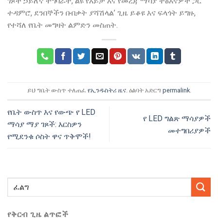
ገጾች ኃይለኛ ተግባራት, ልዩ የእይታ እና የመረጃ ማሳያ ተፅእኖዎች ጋር
ተዳምሮ, ደንበኞችን በብቃት ያሻሽላል’ ጊዜ ይቆዩ እና ፍላጎት ይግዙ,
የተሻለ የቤት መግዛት ልምድን መስጠት.
ይህ ግቤት ውስጥ ተለጠፈ
የኢንዱስትሪ ዜና
. ዕልባት አድርግ
permalink
.
የቤት ውስጥ እና የውጭ የ LED
የ LED ግልጽ ማሳያዎች
ማሳያ ማያ ገጾች: እርስዎን
መተግበሪያዎች
የሚደንቁ ሶስት ዋና ጥቅሞች!
የቅርብ ጊዜ ልጥፎች