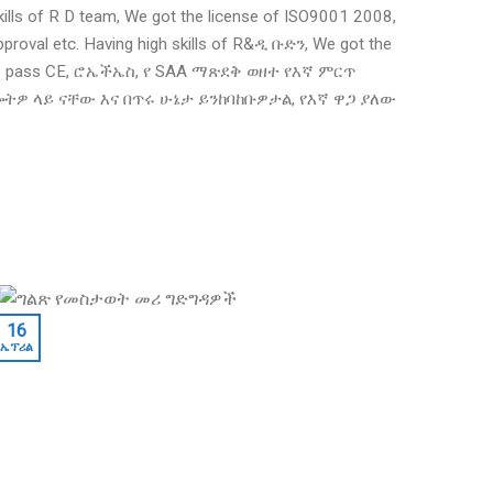
kills of R D team
,
We got the license of ISO9001
2008,
proval etc
.
Having high skills of R
&ዲ ቡድን,
We got the
s pass CE
, ሮኤችኤስ, የ SAA ማጽደቅ ወዘተ የእኛ ምርጥ
ትዎ ላይ ናቸው እና በጥሩ ሁኔታ ይንከባከቡዎታል, የእኛ ዋጋ ያለው
09
16
ኤፕሪል
ኤፕሪል