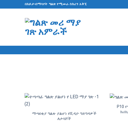
ወደ
በእይታ-በማሳየት ግልጽ የሚመራ ስክሪን አቅኚ
ይዘት
ዝለል
P10 የ
ክሪ
ማጣበቂያ ግልጽ ያልሆነ የቪዲዮ ግድግዳዎች
ለታሳሾች