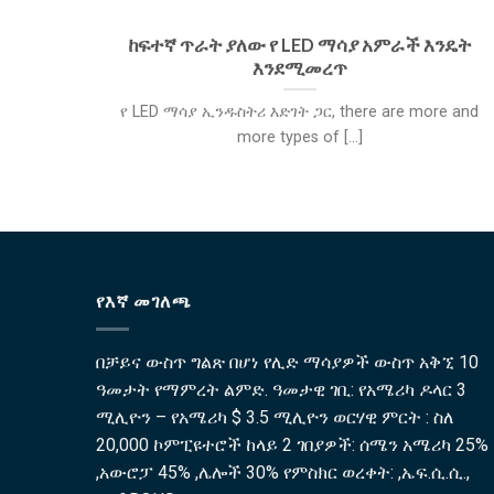
ከፍተኛ ጥራት ያለው የ LED ማሳያ አምራች እንዴት
እንደሚመረጥ
የ LED ማሳያ ኢንዱስትሪ እድገት ጋር,
there are more and
more types of
[...]
የእኛ መገለጫ
በቻይና ውስጥ ግልጽ በሆነ የሊድ ማሳያዎች ውስጥ አቅኚ 10
ዓመታት የማምረት ልምድ. ዓመታዊ ገቢ: የአሜሪካ ዶላር 3
ሚሊዮን – የአሜሪካ $ 3.5 ሚሊዮን ወርሃዊ ምርት : ስለ
20,000 ኮምፒዩተሮች ከላይ 2 ገበያዎች: ሰሜን አሜሪካ 25%
,አውሮፓ 45% ,ሌሎች 30% የምስክር ወረቀት: ,ኤፍ.ሲ.ሲ.,