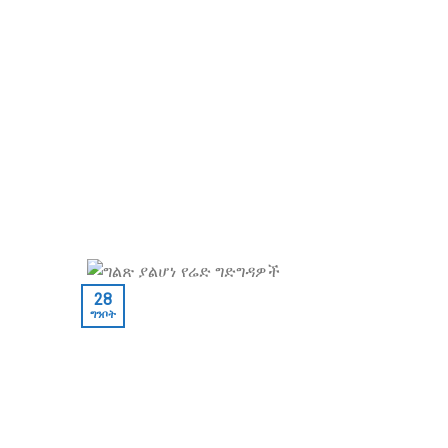
28
ግንቦት