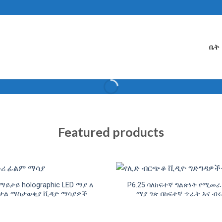
ቤት
Featured products
ማይታይ holographic LED ማያ ለ
P6.25 ባለከፍተኛ ግልጽነት የሚመራ
ስታል ማስታወቂያ ቪዲዮ ማሳያዎች
ማያ ገጽ በከፍተኛ ጥራት እና ብሩ