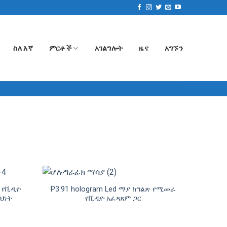
ስለ እኛ
ምርቶች
አገልግሎት
ዜና
አግኙን
 የቪዲዮ
P3.91 hologram Led ማያ ከግልጽ የሚመራ
ህነት
የቪዲዮ አፈጻጸም ጋር