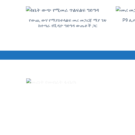
የውጪ ውሃ የማያስተላልፍ መሪ መጋረጃ ማያ ገጽ
P9 ሊ
ከተጣራ የቪዲዮ ግድግዳ ውጤቶች ጋር