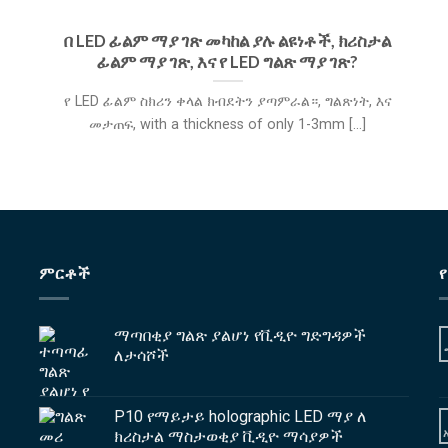
በ LED ፊልም ማያ ገጽ መካከል ያሉ ልዩነቶች, ክሪስታል
ፊልም ማያ ገጽ, እና የ LED ግልጽ ማያ ገጽ?
የ LED ፊልም ስክሪን ቀላል ክብደትን ያጣምራል።, ግልጽነት, እና
መታጠፍ,
with a thickness of only 1-3mm
[...]
ምርቶች
ማጣበቂያ ግልጽ ያልሆነ የቪዲዮ ግድግዳዎች
ለታሳሾች
P10 የማይታይ holographic LED ማያ ለ
ክሪስታል ማስታወቂያ ቪዲዮ ማሳያዎች