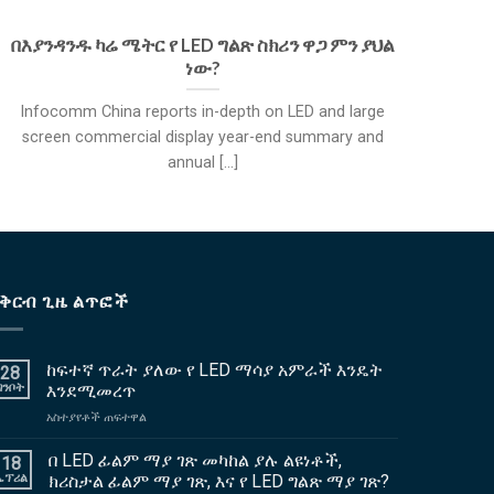
በእያንዳንዱ ካሬ ሜትር የ LED ግልጽ ስክሪን ዋጋ ምን ያህል
ነው?
ግልጽ
Infocomm China reports in-depth on LED and large
screen commercial display year-end summary and
annual
[...]
የቅርብ ጊዜ ልጥፎች
ከፍተኛ ጥራት ያለው የ LED ማሳያ አምራች እንዴት
28
ግንቦት
እንደሚመረጥ
ላይ
አስተያየቶች ጠፍተዋል
ከፍተኛ
ጥራት
በ LED ፊልም ማያ ገጽ መካከል ያሉ ልዩነቶች,
18
ያለው
ኤፕሪል
ክሪስታል ፊልም ማያ ገጽ, እና የ LED ግልጽ ማያ ገጽ?
የ