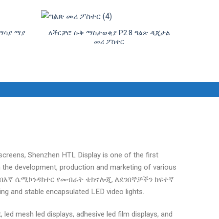
ማሳያ ማያ
ለችርቻሮ ሱቅ ማስታወቂያ P2.8 ግልጽ ዲጂታል
መሪ ፖስተር
 screens
,
Shenzhen HTL Display is one of the first
n the development
,
production and marketing of various
. በእኛ ሴሚኮንዳክተር የመብራት ቴክኖሎጂ, ለደንበኞቻችን ከፍተኛ
ing and stable encapsulated LED video lights
.
t
,
led mesh led displays
,
adhesive led film displays
,
and