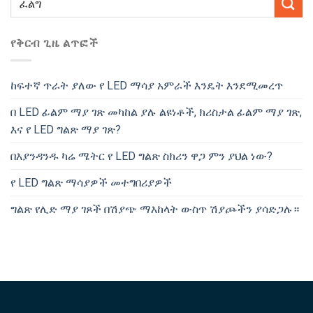
የቅርብ ጊዜ ልጥፎች
ከፍተኛ ጥራት ያለው የ LED ማሳያ አምራች እንዴት እንደሚመረጥ
በ LED ፊልም ማያ ገጽ መካከል ያሉ ልዩነቶች, ክሪስታል ፊልም ማያ ገጽ,
እና የ LED ግልጽ ማያ ገጽ?
በእያንዳንዱ ካሬ ሜትር የ LED ግልጽ ስክሪን ዋጋ ምን ያህል ነው?
የ LED ግልጽ ማሳያዎች መተግበሪያዎች
ግልጽ የሊድ ማያ ገጾች በሽያጭ ማእከላት ውስጥ ሽያጮችን ያሳድጋሉ።