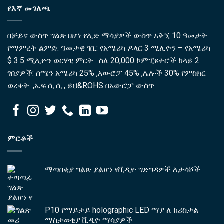
የእኛ መገለጫ
በቻይና ውስጥ ግልጽ በሆነ የሊድ ማሳያዎች ውስጥ አቅኚ 10 ዓመታት
የማምረት ልምድ. ዓመታዊ ገቢ: የአሜሪካ ዶላር 3 ሚሊዮን – የአሜሪካ
$ 3.5 ሚሊዮን ወርሃዊ ምርት : ስለ 20,000 ኮምፒዩተሮች ከላይ 2
ገበያዎች: ሰሜን አሜሪካ 25% ,አውሮፓ 45% ,ሌሎች 30% የምስክር
ወረቀት: ,ኤፍ.ሲ.ሲ., ይህ&ROHS በአውሮፓ ውስጥ.
ምርቶች
ማጣበቂያ ግልጽ ያልሆነ የቪዲዮ ግድግዳዎች ለታሳሾች
P10 የማይታይ holographic LED ማያ ለ ክሪስታል
ማስታወቂያ ቪዲዮ ማሳያዎች