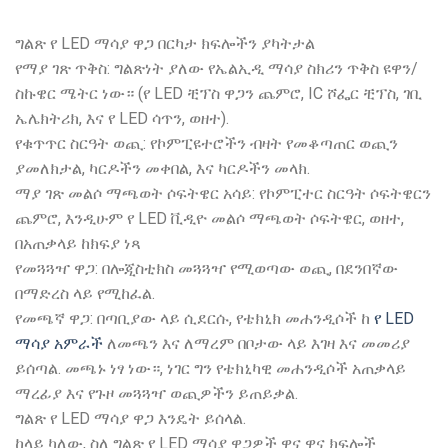
ግልጽ የ LED ማሳያ ዋጋ በርካታ ክፍሎችን ያካትታል
የማያ ገጽ ጥቅስ: ግልጽነት ያለው የኤልኢዲ ማሳያ ስክሪን ጥቅስ ዩዋን/
ስኩዌር ሜትር ነው። (የ LED ቺፕስ ዋጋን ጨምሮ, IC ሾፌር ቺፕስ, ገቢ
ኤሌክትሪክ, እና የ LED ሳጥን, ወዘተ).
የቁጥጥር ስርዓት ወጪ: የኮምፒዩተሮችን ብዛት የመቆጣጠር ወጪን
ያመለክታል, ካርዶችን መቀበል, እና ካርዶችን መላክ.
ማያ ገጽ መልሶ ማጫወት ሶፍትዌር አሳይ: የኮምፒተር ስርዓት ሶፍትዌርን
ጨምሮ, እንዲሁም የ LED ቪዲዮ መልሶ ማጫወት ሶፍትዌር, ወዘተ,
በአጠቃላይ ከክፍያ ነጻ
የመጓጓዣ ዋጋ: በሎጂስቲክስ መጓጓዣ የሚወጣው ወጪ, በደንበኛው
በማድረስ ላይ የሚከፈል.
የመጫኛ ዋጋ: በጣቢያው ላይ ሲደርሱ, የቴክኒክ መሐንዲሶች ከ
የ LED
ማሳያ አምራች
ለመጫን እና ለማረም በቦታው ላይ እገዛ እና መመሪያ
ይሰጣል. መጫኑ ነፃ ነው።, ነገር ግን የቴክኒካዊ መሐንዲሶች አጠቃላይ
ማረፊያ እና የጉዞ መጓጓዣ ወጪዎችን ይጠይቃል.
ግልጽ የ LED ማሳያ ዋጋ እንዴት ይሰላል.
ከላይ ካለው, ስለ ግልጽ የ LED ማሳያ ዋጋዎች ዋና ዋና ክፍሎች