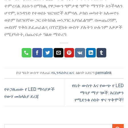
ተምረናል. እነሱን በማከል, የዋጋውን ግምታዊ ግምት ማግኘት እንችላለን.
ሆኖም, አንዳንድ የተወሰኑ ዝርዝሮች ለምሳሌ ታክስ መካተት አለመኖሩ
ወይም ከደንበኛው ጋር በትክክል መነጋገር አያስፈልግም. በመጨረሻም,
መደበኛ ጥቅስ ይፈጠራል።, በፕሮጀክቱ ውስጥ ያሉትን ሁሉንም እቃዎች
የሚያካትት, በጨረፍታ ግልጽ ማድረግ.
ይህ ግቤት ውስጥ ተለጠፈ
የኢንዱስትሪ ዜና
. ዕልባት አድርግ
permalink
.
የቤት ውስጥ እና የውጭ የ LED
የተጋለጠው የ LED ማሳያዎች
ማሳያ ማያ ገጾች: እርስዎን
የውሃ መከላከያ ደረጃ
የሚደንቁ ሶስት ዋና ጥቅሞች!