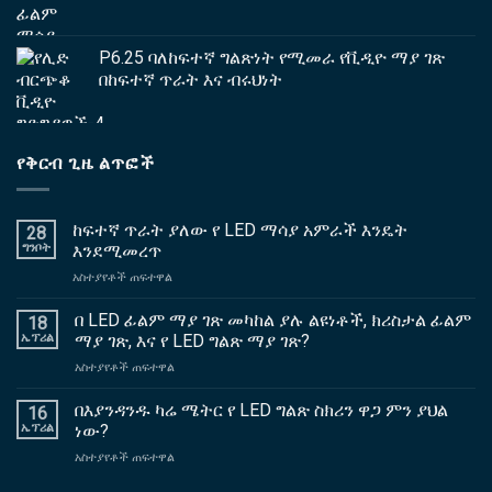
P6.25 ባለከፍተኛ ግልጽነት የሚመራ የቪዲዮ ማያ ገጽ
በከፍተኛ ጥራት እና ብሩህነት
የቅርብ ጊዜ ልጥፎች
ከፍተኛ ጥራት ያለው የ LED ማሳያ አምራች እንዴት
28
ግንቦት
እንደሚመረጥ
ላይ
አስተያየቶች ጠፍተዋል
ከፍተኛ
ጥራት
በ LED ፊልም ማያ ገጽ መካከል ያሉ ልዩነቶች, ክሪስታል ፊልም
18
ያለው
ኤፕሪል
ማያ ገጽ, እና የ LED ግልጽ ማያ ገጽ?
የ
ላይ
አስተያየቶች ጠፍተዋል
LED
በ
ማሳያ
LED
በእያንዳንዱ ካሬ ሜትር የ LED ግልጽ ስክሪን ዋጋ ምን ያህል
አምራች
16
ፊልም
እንዴት
ኤፕሪል
ነው?
ማያ
እንደሚመረጥ
ላይ
አስተያየቶች ጠፍተዋል
ገጽ
በእያንዳንዱ
መካከል