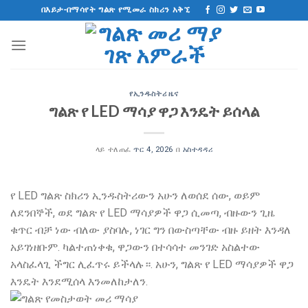
ወደ
በእይታ-በማሳየት ግልጽ የሚመራ ስክሪን አቅኚ
ይዘት
ዝለል
የኢንዱስትሪ ዜና
ግልጽ የ LED ማሳያ ዋጋ እንዴት ይሰላል
ላይ ተለጠፈ
ጥር 4, 2026
በ
አስተዳዳሪ
የ LED ግልጽ ስክሪን ኢንዱስትሪውን አሁን ለወሰደ ሰው, ወይም
ለደንበኞች, ወደ ግልጽ የ LED ማሳያዎች ዋጋ ሲመጣ, ብዙውን ጊዜ
ቁጥር ብቻ ነው ብለው ያስባሉ, ነገር ግን በውስጣቸው ብዙ ይዘት እንዳለ
አይገነዘቡም. ካልተጠነቀቁ, ዋጋውን በተሳሳተ መንገድ አስልተው
አላስፈላጊ ችግር ሊፈጥሩ ይችላሉ።. አሁን, ግልጽ የ LED ማሳያዎች ዋጋ
እንዴት እንደሚሰላ እንመለከታለን.