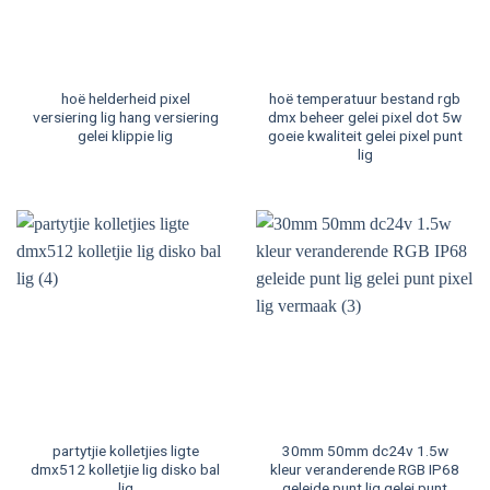
hoë helderheid pixel
hoë temperatuur bestand rgb
versiering lig hang versiering
dmx beheer gelei pixel dot 5w
gelei klippie lig
goeie kwaliteit gelei pixel punt
lig
partytjie kolletjies ligte
30mm 50mm dc24v 1.5w
dmx512 kolletjie lig disko bal
kleur veranderende RGB IP68
lig
geleide punt lig gelei punt