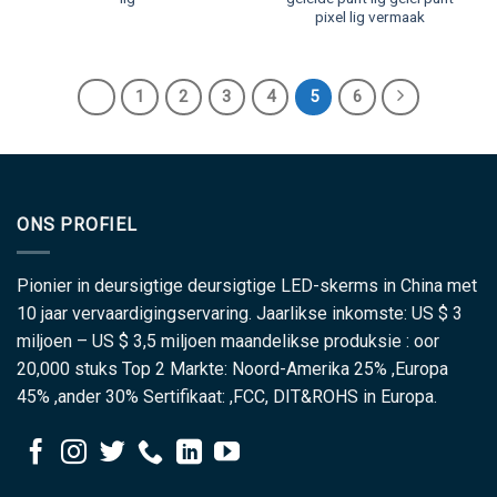
pixel lig vermaak
1
2
3
4
5
6
ONS PROFIEL
Pionier in deursigtige deursigtige LED-skerms in China met
10 jaar vervaardigingservaring. Jaarlikse inkomste: US $ 3
miljoen – US $ 3,5 miljoen maandelikse produksie : oor
20,000 stuks Top 2 Markte: Noord-Amerika 25% ,Europa
45% ,ander 30% Sertifikaat: ,FCC, DIT&ROHS in Europa.