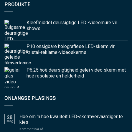
PRODUKTE
Kleefmiddel deursigtige LED -videomure vir
shows
P10 onsigbare holografiese LED-skerm vir
kristal-reklame-videoskerms
P6.25 hoë deursigtigheid gelei video skerm met
hoë resolusie en helderheid
ONLANGSE PLASINGS
Hoe om 'n hoë kwaliteit LED-skermvervaardiger te
28
Mag
kies
aan
Kommentaar af