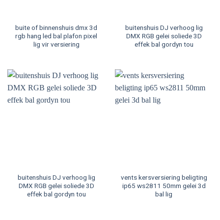
buite of binnenshuis dmx 3d
buitenshuis DJ verhoog lig
rgb hang led bal plafon pixel
DMX RGB gelei soliede 3D
lig vir versiering
effek bal gordyn tou
buitenshuis DJ verhoog lig
vents kersversiering beligting
DMX RGB gelei soliede 3D
ip65 ws2811 50mm gelei 3d
effek bal gordyn tou
bal lig