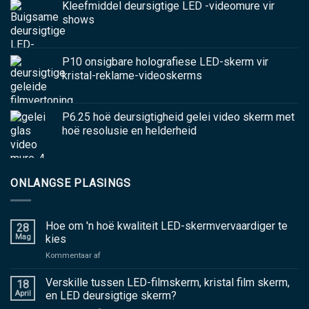
Kleefmiddel deursigtige LED -videomure vir
shows
P10 onsigbare holografiese LED-skerm vir
kristal-reklame-videoskerms
P6.25 hoë deursigtigheid gelei video skerm met
hoë resolusie en helderheid
ONLANGSE PLASINGS
Hoe om 'n hoë kwaliteit LED-skermvervaardiger te
28
Mag
kies
aan
Kommentaar af
Hoe
om
Verskille tussen LED-filmskerm, kristal film skerm,
18
'n
April
en LED deursigtige skerm?
hoë