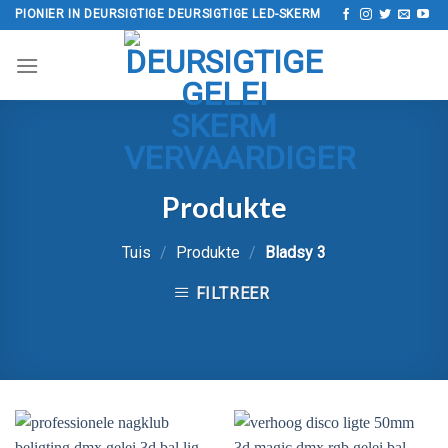
Slaan
PIONIER IN DEURSIGTIGE DEURSIGTIGE LED-SKERM
oor
na
inhoud
Produkte
Tuis
/
Produkte
/
Bladsy 3
FILTREER