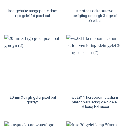
hoë-gehalte aangepaste dmx
Kersfees dekoratiewe
rgb gelei 3d pixel bal
beligting dmx rgb 3d gelei
pixel bal
20mm 3d rgb gelei pixel bal
ws2811 kersboom stadium
gordyn
plafon versiering klein gelei
3d hang bal snaar