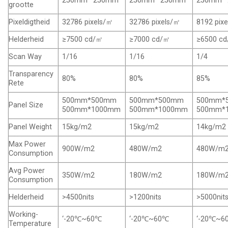
250
mm *250mm
250
mm *250mm
250
mm 
grootte
Pixeldigtheid
32786
pixels/㎡
32786
pixels/㎡
8192
pix
Helderheid
≥7500 cd/㎡
≥7000 cd/㎡
≥6500 c
Scan Way
1/16
1/16
1/4
Transparency
80%
80%
85%
Rete
500
mm*500mm
500
mm*500mm
500
mm*
Panel Size
500
mm*1000mm
500
mm*1000mm
500
mm*
Panel Weight
15
kg/m2
15
kg/m2
14
kg/m2
Max Power
900W/m2
480W/m2
480W/m
Consumption
Avg Power
350W/m2
180W/m2
180W/m
Consumption
Helderheid
>4500
nits
>1200
nits
>5000
nit
Working-
‘-20℃~60℃
‘-20℃~60℃
‘-20℃~6
Temperature