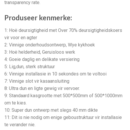
transparency rate
.
Produseer kenmerke:
1: Hoë deursigtigheid met Over 70% deursigtigheidskoers
vir voor en agter
2: Vinnige onderhoudsontwerp, Wye kykhoek
3: Hoë helderheid, Geruisloos werk
4: Goeie daglig en delikate versiering
5: Lig,dun, sterk struktuur
6: Vinnige installasie in 10 sekondes om te voltooi
7: Vinnige slot vir kasaansluiting
8: Ultra dun en ligte gewig vir vervoer.
9: Standaard kasgrootte met 500*500mm of 500*1000mm
om te kies.
10: Super dun ontwerp met slegs 40 mm dikte
11: Dit is nie nodig om enige geboustruktuur vir installasie
te verander nie.