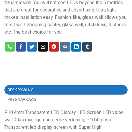
transmission
.
You will not see LEDs beyond the
5
metrics
that are great for decorative and advertising
.
Ultra light
,
makes installation easy
.
Fashion-like
,
glass wall allows you
to sit well
.
Shopping center
,
glass wall
, uitstalsaal, 4
stores
etc
.
The best choice for you
.
BESKRYWING
PRYSNAVRAAG
P10.4mm Transparent LED Display LED Screen LED video
wall
, Glas muur gemonteerde vertoning,
P10.4 glass
Transparent led display screen with Super High