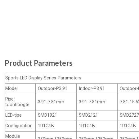
Product Parameters
Sports LED Display Series-Parameters
Model
Outdoor-P3.91
Indoor-P3.91
Outdoor-
Pixel
3.91-7.81mm
3.91-7.81mm
7.81-15
toonhoogte
LED-tipe
SMD1921
SMD2121
SMD272
Configuration
1R1G1B
1R1G1B
1R1G1B
Module