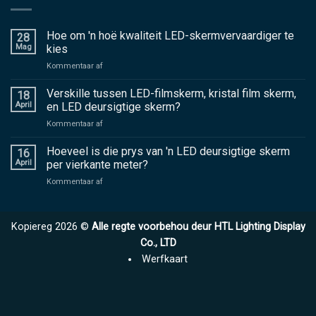
Hoe om 'n hoë kwaliteit LED-skermvervaardiger te
28
Mag
kies
aan
Kommentaar af
Hoe
om
Verskille tussen LED-filmskerm, kristal film skerm,
18
'n
April
en LED deursigtige skerm?
hoë
aan
Kommentaar af
kwaliteit
Verskille
LED-
tussen
Hoeveel is die prys van 'n LED deursigtige skerm
skermvervaardiger
16
LED-
te
April
per vierkante meter?
filmskerm,
kies
aan
Kommentaar af
kristal
Hoeveel
film
is
skerm,
die
en
Kopiereg 2026 ©
Alle regte voorbehou deur HTL Lighting Display
prys
LED
van
Co., LTD
deursigtige
'n
skerm?
Werfkaart
LED
deursigtige
skerm
per
vierkante