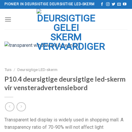
Slaan
PIONIER IN DEURSIGTIGE DEURSIGTIGE LED-SKERM
oor
na
inhoud
Tuis
/
Deursigtige LED-skerm
P10.4 deursigtige deursigtige led-skerm
vir vensteradvertensiebord
Transparent led display is widely used in shopping mall
.
A
transparency ratio of
70-90%
will not affect light