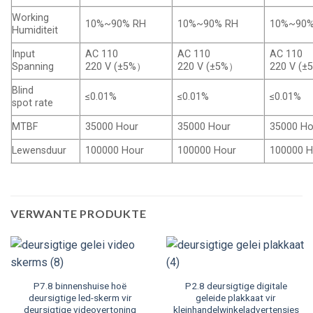
Working
10%
~90% RH
10%
~90% RH
10%
~90%
Humiditeit
Input
AC
110
AC
110
AC
110
Spanning
220 V (
±5%）
220 V (
±5%）
220 V (
±
Blind
≤0.01%
≤0.01%
≤0.01%
spot rate
MTBF
35000
Hour
35000
Hour
35000
Ho
Lewensduur
100000
Hour
100000
Hour
100000
H
VERWANTE PRODUKTE
P7.8 binnenshuise hoë
P2.8 deursigtige digitale
deursigtige led-skerm vir
geleide plakkaat vir
deursigtige videovertoning
kleinhandelwinkeladvertensies