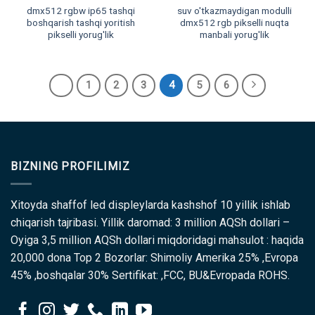
dmx512 rgbw ip65 tashqi
suv o'tkazmaydigan modulli
boshqarish tashqi yoritish
dmx512 rgb pikselli nuqta
pikselli yorug'lik
manbali yorug'lik
1
2
3
4
5
6
BIZNING PROFILIMIZ
Xitoyda shaffof led displeylarda kashshof 10 yillik ishlab
chiqarish tajribasi. Yillik daromad: 3 million AQSh dollari –
Oyiga 3,5 million AQSh dollari miqdoridagi mahsulot : haqida
20,000 dona Top 2 Bozorlar: Shimoliy Amerika 25% ,Evropa
45% ,boshqalar 30% Sertifikat: ,FCC, BU&Evropada ROHS.