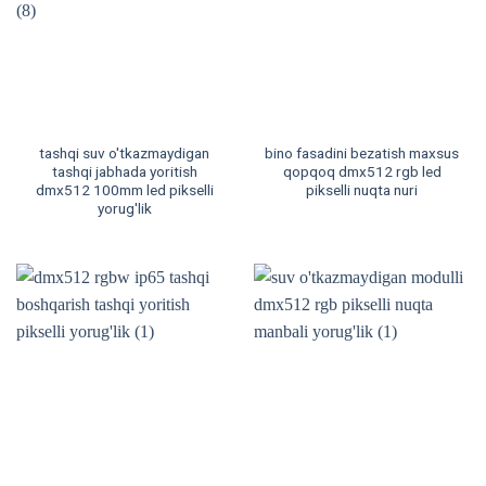
tashqi suv o'tkazmaydigan
bino fasadini bezatish maxsus
tashqi jabhada yoritish
qopqoq dmx512 rgb led
dmx512 100mm led pikselli
pikselli nuqta nuri
yorug'lik