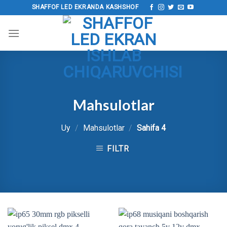
Tarkibga
SHAFFOF LED EKRANDA KASHSHOF
o‘tish
Mahsulotlar
Uy
/
Mahsulotlar
/
Sahifa 4
FILTR