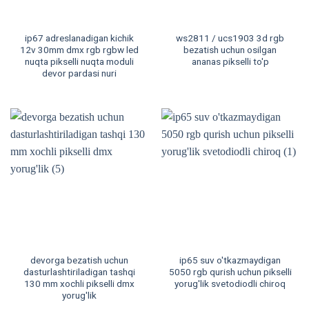
ip67 adreslanadigan kichik
ws2811 / ucs1903 3d rgb
12v 30mm dmx rgb rgbw led
bezatish uchun osilgan
nuqta pikselli nuqta moduli
ananas pikselli to'p
devor pardasi nuri
devorga bezatish uchun
ip65 suv o'tkazmaydigan
dasturlashtiriladigan tashqi
5050 rgb qurish uchun pikselli
130 mm xochli pikselli dmx
yorug'lik svetodiodli chiroq
yorug'lik