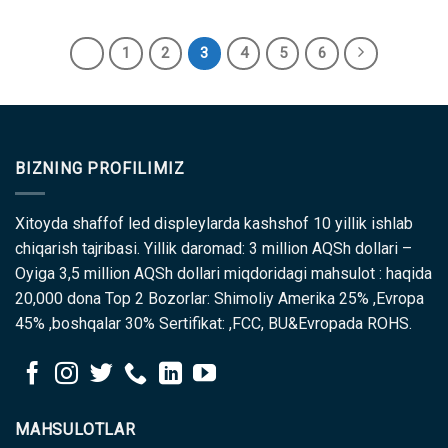
1
2
3
4
5
6
BIZNING PROFILIMIZ
Xitoyda shaffof led displeylarda kashshof 10 yillik ishlab
chiqarish tajribasi. Yillik daromad: 3 million AQSh dollari –
Oyiga 3,5 million AQSh dollari miqdoridagi mahsulot : haqida
20,000 dona Top 2 Bozorlar: Shimoliy Amerika 25% ,Evropa
45% ,boshqalar 30% Sertifikat: ,FCC, BU&Evropada ROHS.
MAHSULOTLAR