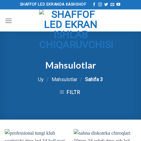
Tarkibga
SHAFFOF LED EKRANDA KASHSHOF
o‘tish
Mahsulotlar
Uy
/
Mahsulotlar
/
Sahifa 3
FILTR