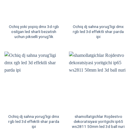
Ochiq yoki yopiq dmx 3d rgb
Ochiq dj sahna yorug'ligi dmx
osilgan led sharli bezatish
rgb led 3d effektli shar parda
uchun pikselli yorug'lik
ipi
Ochiq dj sahna yorug'ligi dmx
shamollatgichlar Rojdestvo
rgb led 3d effektli shar parda
dekoratsiyasi yoritgichi ip65
ipi
ws2811 50mm led 3d ball nuri