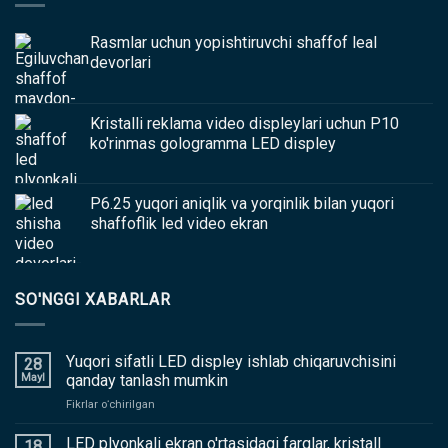
Rasmlar uchun yopishtiruvchi shaffof leal
devorlari
Kristalli reklama video displeylari uchun P10
ko'rinmas gologramma LED displey
P6.25 yuqori aniqlik va yorqinlik bilan yuqori
shaffoflik led video ekran
SO'NGGI XABARLAR
Yuqori sifatli LED displey ishlab chiqaruvchisini
28
Mayl
qanday tanlash mumkin
yoqilgan
Fikrlar oʻchirilgan
Yuqori
sifatli
LED plyonkali ekran o'rtasidagi farqlar, kristall
18