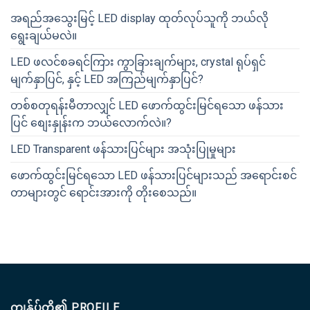
အရည်အသွေးမြင့် LED display ထုတ်လုပ်သူကို ဘယ်လို
ရွေးချယ်မလဲ။
LED ဖလင်စခရင်ကြား ကွာခြားချက်များ, crystal ရုပ်ရှင်
မျက်နှာပြင်, နှင့် LED အကြည်မျက်နှာပြင်?
တစ်စတုရန်းမီတာလျှင် LED ဖောက်ထွင်းမြင်ရသော ဖန်သား
ပြင် စျေးနှုန်းက ဘယ်လောက်လဲ။?
LED Transparent ဖန်သားပြင်များ အသုံးပြုမှုများ
ဖောက်ထွင်းမြင်ရသော LED ဖန်သားပြင်များသည် အရောင်းစင်
တာများတွင် ရောင်းအားကို တိုးစေသည်။
ကျွန်ုပ်တို့၏ PROFILE