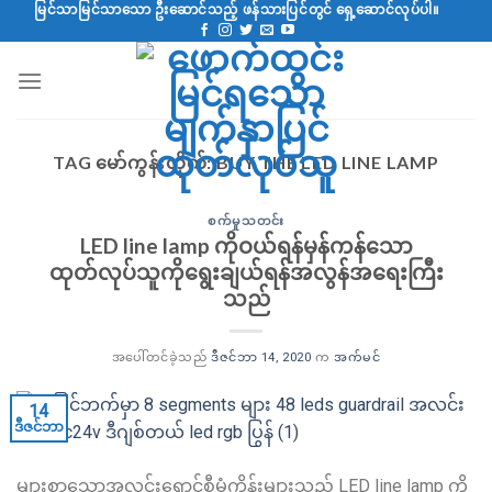
အကြောင်းအရာ
မြင်သာမြင်သာသော ဦးဆောင်သည့် ဖန်သားပြင်တွင် ရှေ့ဆောင်လုပ်ပါ။
Skip
TAG မော်ကွန်းတိုက်:
BUY THE LED LINE LAMP
စက်မှုသတင်း
LED line lamp ကိုဝယ်ရန်မှန်ကန်သော
ထုတ်လုပ်သူကိုရွေးချယ်ရန်အလွန်အရေးကြီး
သည်
အပေါ်တင်ခဲ့သည်
ဒီဇင်ဘာ 14, 2020
က
အက်မင်
14
ဒီဇင်ဘာ
များစွာသောအလင်းရောင်စီမံကိန်းများသည် LED line lamp ကို