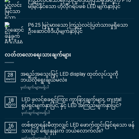
ကြည်လင်သောကြော်ငြာဗီဒီယိုပြသမှုအတွက် P10
မမြင်နိုင်သော ဟိုလိုဂရပ်ဖစ် LED မျက်နှာပြင်
P6.25 မြင့်မားသော ကြည်လင်ပြတ်သားမှုရှိသော
ဦးဆောင်ဗီဒီယိုမျက်နှာပြင်
လတ်တလောရေးသားချက်များ
အရည်အသွေးမြင့် LED display ထုတ်လုပ်သူကို
28
မေလ
ဘယ်လိုရွေးချယ်မလဲ။
အပေါ်
မှတ်ချက်များမရှိပါ
အရည်အသွေး
မြင့်
LED ဖလင်စခရင်ကြား ကွာခြားချက်များ, crystal
18
LED
ဧပြီလ
ရုပ်ရှင်မျက်နှာပြင်, နှင့် LED အကြည်မျက်နှာပြင်?
display
အပေါ်
မှတ်ချက်များမရှိပါ
ထုတ်လုပ်သူ
LED
ကို
ဖလင်
တစ်စတုရန်းမီတာလျှင် LED ဖောက်ထွင်းမြင်ရသော ဖန်
ဘယ်လို
16
စ
ရွေးချယ်
ဧပြီလ
သားပြင် စျေးနှုန်းက ဘယ်လောက်လဲ။?
ခ
မလဲ။
အပေါ်
မှတ်ချက်များမရှိပါ
ရင်ကြား