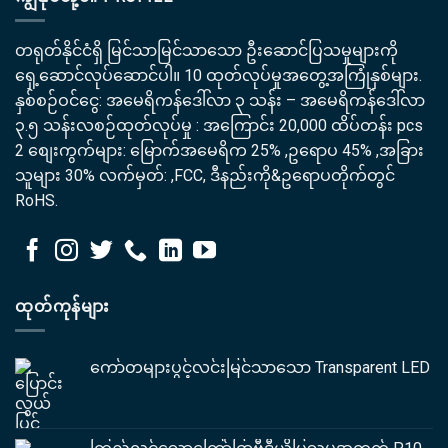
တရုတ်နိုင်ငံရှိ မြင်သာမြင်သာသော ဦးဆောင်ပြသမှုများကို
ရှေ့ဆောင်လုပ်ဆောင်ပါ။ 10 ထုတ်လုပ်မှုအတွေ့အကြုံနှစ်များ.
နှစ်စဉ်ဝင်ငွေ: အမေရိကန်ဒေါ်လာ ၃ သန်း – အမေရိကန်ဒေါ်လာ
၃.၅ သန်းလစဉ်ထုတ်လုပ်မှု : အကြောင်း 20,000 ထိပ်တန်း pcs
2 စျေးကွက်များ: မြောက်အမေရိက 25% ,ဥရောပ 45% ,အခြား
သူများ 30% လက်မှတ်: ,FCC, ဒီနည်းကို&ဥရောပတိုက်တွင်
RoHS.
ထုတ်ကုန်များ
ကော်တများပွင့်လင်းမြင်သာသော Transparent LED