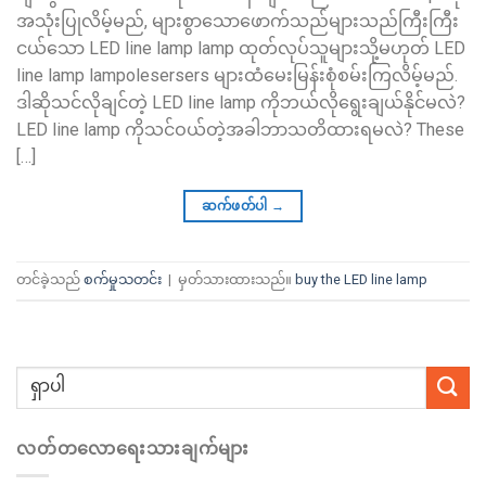
အသုံးပြုလိမ့်မည်, များစွာသောဖောက်သည်များသည်ကြီးကြီး
ငယ်သော LED line lamp lamp ထုတ်လုပ်သူများသို့မဟုတ် LED
line lamp lampolesersers များထံမေးမြန်းစုံစမ်းကြလိမ့်မည်.
ဒါဆိုသင်လိုချင်တဲ့ LED line lamp ကိုဘယ်လိုရွေးချယ်နိုင်မလဲ?
LED line lamp ကိုသင်ဝယ်တဲ့အခါဘာသတိထားရမလဲ?
These
[…]
ဆက်ဖတ်ပါ
→
တင်ခဲ့သည်
စက်မှုသတင်း
|
မှတ်သားထားသည်။
buy the LED line lamp
လတ်တလောရေးသားချက်များ