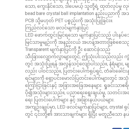
သော, ကွေးနိုင်သော, ဒါပေမယ့် သူတို့ရဲ့ ထုတ်လုပ်မှ
bead bare crystal ball implantation နည်းပညာကို အ
PCB သို့မဟုတ် PET ပစ္စည်းကို အသုံးပြုခြင်း။.
ကြည်လင်သော ဖလင်မျက်နှာပြင်
LED ဖောက်ထွင်းမြင်ရသော မျက်နှာပြင်သည် ပါးနပ်သော ဒ
မြင်သာမှုမျဉ်းကို အနည်းငယ် အဟန့်အတားဖြစ်စေသည်
Transparent မျက်နှာပြင်ကို ဦး ဆောင်ခဲ့သည်
သီးခြားလျှောက်လွှာများတွင်, ဤသုံးပါးသည်လည်း ကွဲ
တွင် အသုံးပြုရန် အလွန်သင့်လျော်ပါသည်။, နံရံများ,
လည်း ပါဝင်သည်။, ပြတင်းပေါက်ရုပ်ရှင်, တံခါးခေါင်းန
ရင်များကို ရှော့ပင်းမောလ်ပြတင်းပေါက်များတွင် အသု
ကြော်ငြာခြင်းနှင့် အခြားအခြေအနေများ. ရှုခင်းသာဧရ
ပို၍အသုံးများသည်။, ပညာရေးရွေးချယ်မှု, သတင်းအချက်
ရေး ပြတင်းပေါက်များ နှင့် အခြားနယ်ပယ်များ.
အကျဉ်းချုပ်မှာ, LED ဖလင်မျက်နှာပြင်များ, crystal ရု
တွင် ၎င်းတို့၏ အားသာချက်များ ရှိပြီး မတူညီသော