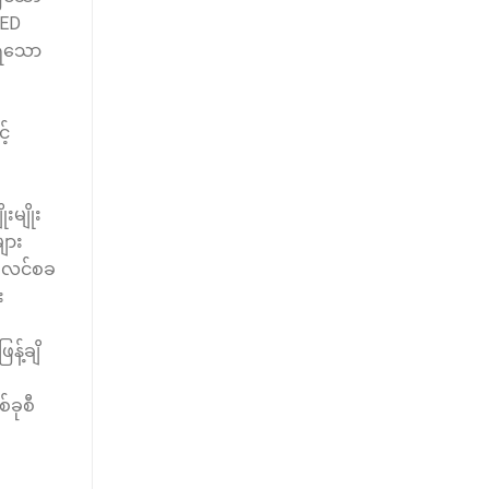
LED
င်ရသော
့်
မျိုး
ျား
l ဖလင်စခ
း
့်ချိ
်ခုစီ