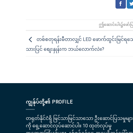
ဤဆောင်းပါး၌ဖော်
တစ်စတုရန်းမီတာလျှင် LED ဖောက်ထွင်းမြင်ရသေ
သားပြင် စျေးနှုန်းက ဘယ်လောက်လဲ။?
ကျွန်ုပ်တို့၏ PROFILE
တရုတ်နိုင်ငံရှိ မြင်သာမြင်သာသော ဦးဆောင်ပြသမှုမျာ
ကို ရှေ့ဆောင်လုပ်ဆောင်ပါ။ 10 ထုတ်လုပ်မှု