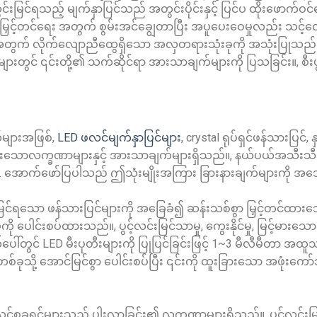
းမြင်ရသည့် မျက်နှာပြင်သည် အတွင်းပိုင်းနှင့် ပြင်ပ ထိုးဖောက်ဝင်
ြို့ပြမြှင့်တင်ရေး အတွက် စွမ်းအင်ချွေတာပြီး အပူပေးဝေမှုလည်း သင့်လ
က် လိုက်လျောညီထွေရှိသော အလှတရားသုံးခုကို အသုံးပြုသည်
းတွင် ၎င်းတို့၏ သက်ဆိုင်ရာ အားသာချက်များကို ပြသခြင်း။, စီး
များအဖြစ်,
LED ဖလင်မျက်နှာပြင်များ
, crystal ရုပ်ရှင်ဖန်သားပြင်, န
ြားသောလက္ခဏာများနှင့် အားသာချက်များရှိသည်။, နယ်ပယ်အသီးသီ
 အောက်ဖော်ပြပါသည် ဤသုံးမျိုးအကြား ခြားနားချက်များကို အသ
င်ရသော ဖန်သားပြင်များကို အခြေခံ၍ ဆန်းသစ်စွာ မြှင့်တင်ထား
 ပေါင်းစပ်ထားသည်။, ပွင့်လင်းမြင်သာမှု, ကွေးနိုင်မှု, မြင့်မားသော
ါ်တွင် LED မီးပုတီးများကို ပြုပြင်ခြင်းဖြင့် 1~3 မီလီမီတာ အထူသ
ို့ အောင်မြင်စွာ ပေါင်းစပ်ပြီး ၎င်းကို ထူးခြားသော အဖုံးကော
l ဖလင်စခရင်များသည် ပါးလွှာခြင်း၏ လက္ခဏာများရှိသည်။, ပွင့်လင်း