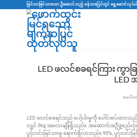
အကြောင်းအရာ
မြင်သာမြင်သာသော ဦးဆောင်သည့် ဖန်သားပြင်တွင် ရှေ့ဆောင်လုပ်ပ
Skip
LED ဖလင်စခရင်ကြား ကွာခြားချက
LED အ
အပေါ်တင
LED ဖလင်စခရင်သည် ပေါ့ပါးမှုကို ပေါင်းစပ်ထားသည်။, 
လျှင် 3kg အလေးချိန်ရှိသည်။. အဆောက်အဦဖွဲ့စည်း
ပွင့်လင်းမြင်သာမှု ရောက်ရှိလာသည်။ 95%, ပွင့်လင်းမြင