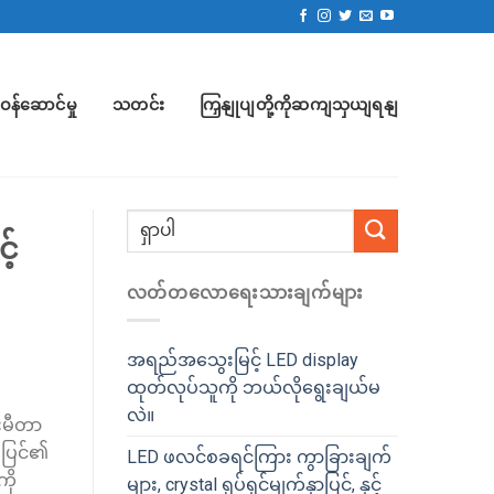
ဝန်ဆောင်မှု
သတင်း
ကြှနျုပျတို့ကိုဆကျသှယျရနျ
့်
လတ်တလောရေးသားချက်များ
အရည်အသွေးမြင့် LED display
ထုတ်လုပ်သူကို ဘယ်လိုရွေးချယ်မ
လဲ။
်းမီတာ
းပြင်၏
LED ဖလင်စခရင်ကြား ကွာခြားချက်
ကို
များ, crystal ရုပ်ရှင်မျက်နှာပြင်, နှင့်