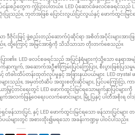
ု လုပ်ငန်းစဉ်တွေက ကွဲပြားပါတယ်။. LED ပုံဆောင်ခဲဖလင်စခရင်သည် 
သုံးပြုသည်။, ဘုတ်အဖြစ် ပြောင်းလွယ်ပြင်လွယ်နှင့် ဖောက်ထွင်းမြ
ီဇိုင်းဖြင့် ဖွဲ့စည်းတည်ဆောက်ပုံဆိုင်ရာ အစိတ်အပိုင်းများအားဖြင
။, ထို့ကြောင့် အမြင်အာရုံကို သိသိသာသာ တိုးတက်စေသည်။.
ပြား၏။. LED ဖလင်စခရင်သည် အပြင်နံရံများကဲ့သို့သော နေရာအမျိုး
 မျက်နှာကျက်, အဆောက်အဦ၏ကြမ်းပြင်ကြွေပြား, စီးပွားဖြစ်ပြသမှုမ
ှင့် တံခါးထိပ်တန်းထုတ်လုပ်မှုနှင့် အခြားနယ်ပယ်များ. LED crysta
ံးများသည်။, အမှတ်တံဆိပ် အထူးစတိုးဆိုင်များ, ပြင်ပကြော်ငြာ, ကာ
ိယာမြှင့်တင်ရေးတွင် LED ဖောက်ထွင်းမြင်ရသောမျက်နှာပြင်များကို
အလက်ဖြန့်ဝေရေးပလက်ဖောင်းများ, မြို့ပြနှင့် ပါတီအစိုးရ ဝါဒဖြန
ပ်ရှင်ဖန်သားပြင်, နှင့် LED ဖောက်ထွင်းမြင်ရသော ဖန်သားပြင်များ တစ
 နယ်ပယ်များတွင် အစားထိုး၍မရသော အခန်းကဏ္ဍမှ ပါဝင်ပါသည်။.