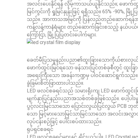
အလင်းပေးနိုင်ရန် လှိမ့်ကာသယ်ယူနိုင်သည်။; ဖောက်ထွင်
မြင်ကွင်းကို ရှုမြင်နှုန်းဖြင့် ရရှိသည်။ 65% -90%, မ
သည်။. အာကာသအမြင်ကို ပြန်လည်တည်ဆောက်ရန်အတွ
ကန့်လန့်ကာနံရံများ တည်ဆောက်ခြင်းစသည့် နယ်ပယ်မျာ
ကြော်ငြာ, မြို့ပြပြတင်းပေါက်များ.
ခေတ်မီပြသမှုနည်းပညာ၏ထူးခြားသောကိုယ်စားလှယ်
ဖောက်ထွင်းမြင်ရသော ဖန်သားပြင်တစ်ခုစီတွင် ထူးခ
အရေးကြီးသော အခန်းကဏ္ဍမှ ပါဝင်ဆောင်ရွက်သည်။.
ခွဲခြမ်းစိတ်ဖြာထားပါသည်။.
LED ဖလင်စခရင်သည် သမားရိုးကျ LED ဖောက်ထွင်းမြ
မျက်နှာပြင်နည်းပညာအသစ်တစ်ခုဖြစ်သည်။. ပေါ့ပါးမှုကို
ပွင့်လင်းမြင်သာသော ပြောင်းလွယ်ပြင်လွယ် PCB ဘုတ်ပေ
သော မြင့်မားသောမြင်သာမြင်သာသော အလင်းအလွှာတစ်ခုသ
လုပ်ငန်းစဉ်ဖြင့် ပေါင်းစပ်ထားသည်။.
ရုပ်ရှင်စခရင်
LED ဖလင်စခရင်များနှင့် နှိုင်းယှဉ်ပါ။, LED Crysta