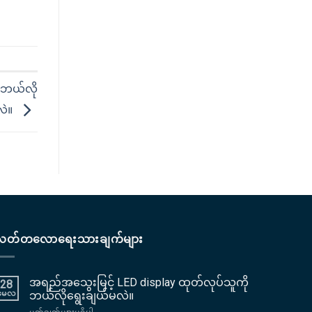
 ဘယ်လို
လဲ။
လတ်တလောရေးသားချက်များ
အရည်အသွေးမြင့် LED display ထုတ်လုပ်သူကို
28
မေလ
ဘယ်လိုရွေးချယ်မလဲ။
အပေါ်