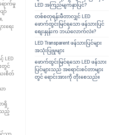
ရောက်မှု
LED အကြည်မျက်နှာပြင်?
ျော်
တစ်စတုရန်းမီတာလျှင် LED
။,
ဖောက်ထွင်းမြင်ရသော ဖန်သားပြင်
ပွားရေး
စျေးနှုန်းက ဘယ်လောက်လဲ။?
LED Transparent ဖန်သားပြင်များ
အသုံးပြုမှုများ
ှင့် LED
ဖောက်ထွင်းမြင်ရသော LED ဖန်သား
းတွင်
ပြင်များသည် အရောင်းစင်တာများ
ေးစိတ်
တွင် ရောင်းအားကို တိုးစေသည်။
သော
ာရှိ
်သည့်
မြင်သာ