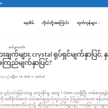
ါ။
နေအိမ်
ကိုယ်တို့အကြောင်း
ထုတ်ကုန်များ
စက်မှုသတင်း
်များ, crystal ရုပ်ရှင်မျက်နှာပြင်, နှင
ကြည်မျက်နှာပြင်?
်ခဲ့သည်
ဧပြီလ 18, 2026
က
အက်မင်
ပွင့်လင်းမြင်သာမှု, ကွေးနိုင်မှု, အထူ 1-3mm သာရှိပြီး တစ်စတုရန
ပုံကို မထိခိုက်စေဘဲ တပ်ဆင်ရလွယ်ကူသည်။; ကြည်လင်သော ဖန်သာ
်သာသောစာလိပ်ကဲ့သို့, ဆိုင်ပြတင်းပေါက်များနှင့် ကားမြင်ကွင်းများ