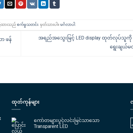
ပြထားသည်
စက်မှုသတင်း
. မှတ်သားပါ။
မင်္ဂလာပါ
.
အရည်အသွေးမြင့် LED display ထုတ်လုပ်သူကို
ာ ဖန်
ရွေးချယ်မ
ထုတ်ကုန်များ
း
ကော်တများပွင့်လင်းမြင်သာသော
Transparent LED